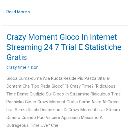
Read More »
Crazy Moment Gioco In Internet
Crazy
Moment
Streaming 24 7 Trial E Statistiche
Gioco
Gratis
In
Internet
crazy time
/
zion
Streaming
Gioca Cuma-cuma Alla Ruota Reside Più Pazza Ditalia!
24
Content Che Tipo Pada Gioco” “è Crazy Time? “Ridiculous
7
Time Demo Giudizio Sul Gioco In Streaming Ridiculous Time
Trial
Pachinko Gioco Crazy Moment Gratis Come Agire Al Gioco
E
Live Senza Rischi Descrizione Di Crazy Moment Live Stream
Statistiche
Quanto Cuando Può Vincere Approach Massimo A
Gratis
Outrageous Time Live? Che