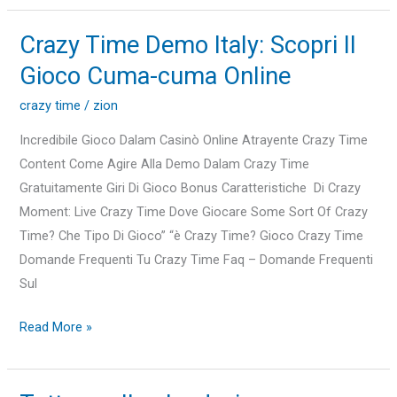
Crazy Time Demo Italy: Scopri Il
Crazy
Time
Gioco Cuma-cuma Online
Demo
crazy time
/
zion
Italy:
Scopri
Incredibile Gioco Dalam Casinò Online Atrayente Crazy Time
Il
Content Come Agire Alla Demo Dalam Crazy Time
Gioco
Gratuitamente Giri Di Gioco Bonus Caratteristiche Di Crazy
Cuma-
Moment: Live Crazy Time Dove Giocare Some Sort Of Crazy
cuma
Time? Che Tipo Di Gioco” “è Crazy Time? Gioco Crazy Time
Online
Domande Frequenti Tu Crazy Time Faq – Domande Frequenti
Sul
Read More »