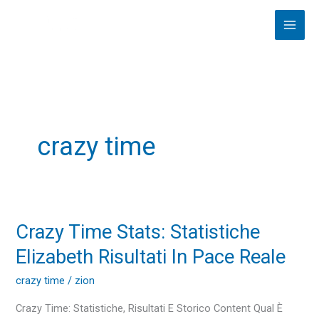
Skip
to
content
crazy time
Crazy Time Stats: Statistiche
Crazy
Time
Elizabeth Risultati In Pace Reale
Stats:
crazy time
/
zion
Statistiche
Elizabeth
Crazy Time: Statistiche, Risultati E Storico Content Qual È