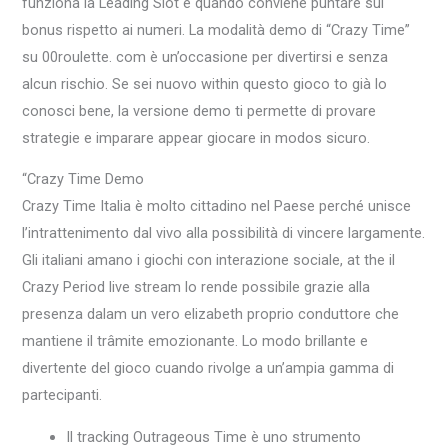
funziona la Leading Slot e quando conviene puntare sui
bonus rispetto ai numeri. La modalità demo di “Crazy Time”
su 00roulette. com è un’occasione per divertirsi e senza
alcun rischio. Se sei nuovo within questo gioco to già lo
conosci bene, la versione demo ti permette di provare
strategie e imparare appear giocare in modos sicuro.
“Crazy Time Demo
Crazy Time Italia è molto cittadino nel Paese perché unisce
l’intrattenimento dal vivo alla possibilità di vincere largamente.
Gli italiani amano i giochi con interazione sociale, at the il
Crazy Period live stream lo rende possibile grazie alla
presenza dalam un vero elizabeth proprio conduttore che
mantiene il trâmite emozionante. Lo modo brillante e
divertente del gioco cuando rivolge a un’ampia gamma di
partecipanti.
Il tracking Outrageous Time è uno strumento