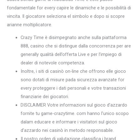
fondamentale for every capire le dinamiche e le possibilità di
vincita. Il giocatore seleziona el simbolo e dopo si scopre
arianne moltiplicatore.
Crazy Time è disimpegnato anche sulla piattaforma
888, casino che si distingue dalla concorrenza per are
generally qualità dell’offerta Live e per l’impiego di
dealer di notevole competenza.
Inoltre, i siti di casinò on-line che offrono elle gioco
sono dotati di misure pada sicurezza avanzate for
every proteggere i dati personali e votre transazioni
finanziarie dei giocatori.
DISCLAIMER Votre informazioni sul gioco d’azzardo
fornite tu game-crazytime. com hanno l’unico scopo
dalam educare e informare i visitatori sul gioco
d’azzardo nei casinò in metodo responsabile.
Il nostro orden di valutazione classifica i brand