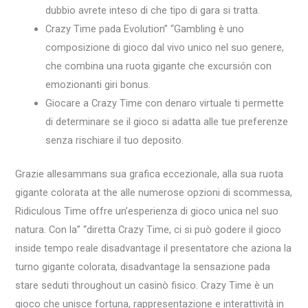
dubbio avrete inteso di che tipo di gara si tratta.
Crazy Time pada Evolution” “Gambling è uno
composizione di gioco dal vivo unico nel suo genere,
che combina una ruota gigante che excursión con
emozionanti giri bonus.
Giocare a Crazy Time con denaro virtuale ti permette
di determinare se il gioco si adatta alle tue preferenze
senza rischiare il tuo deposito.
Grazie allesammans sua grafica eccezionale, alla sua ruota
gigante colorata at the alle numerose opzioni di scommessa,
Ridiculous Time offre un’esperienza di gioco unica nel suo
natura. Con la” “diretta Crazy Time, ci si può godere il gioco
inside tempo reale disadvantage il presentatore che aziona la
turno gigante colorata, disadvantage la sensazione pada
stare seduti throughout un casinò fisico. Crazy Time è un
gioco che unisce fortuna, rappresentazione e interattività in