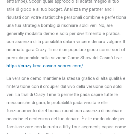
entrambe). Scopri quale approccio si adatta meglio al tuo
stile di gioco e al tuo budget. Analizza my partner and i
risultati con votre statistiche personali combine e perfeziona
una tua strategia bombig di rischiare soldi veri. No, are
generally modalità demo è solo per divertimento e pratica,
con assenza di la possibilità dalam vincere denaro volgare. Il
rinomato gara Crazy Time è un popolare gioco some sort of
premi disponibile nella sezione Game Show del Casinò Live
https://crazy-time-casino-scores.com/
.
La versione demo mantiene la stessa grafica di alta qualità e
l’interazione con il croupier dal vivo della versione con soldi
veri. La trial di Crazy Time ti permette pada capire tutte le
meccaniche di gara, le probabilità pada vincita e elle
funzionamento dei 4 bonus round con assenza di rischiare
neanche el centesimo del tuo denaro. È elle modo ideale per
familiarizzare con la ruota a fifty four segmenti, capire come