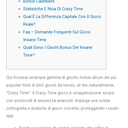
Bonus Cashback
Statistiche E Noia Di Crazy Time
Qual È La Differenza Capitale Con Il Gioco
Reale?
Faq – Domande Frequenti Sul Gioco
Insane Time
Quali Sono I Giochi Bonus Del Insane
Time?
Qui troverai un’ampia gamma di giochi, inclusi alcuni dei più
popolari titoli di slot, giochi da tavolo, at the naturalmente,
“Crazy Time”. Il Crazy Time gioco è un’applicazione sicura
con protocolli di sicurezza avanzati. Impiega una solida
crittografia e pratiche di gioco corrette, proteggendo i vostri
dati.
Scegli una ripiano di casinò esperto che offra la