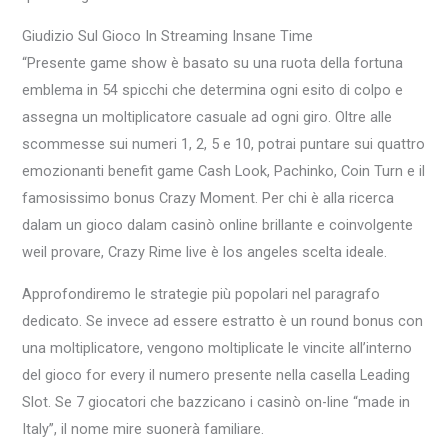
Giudizio Sul Gioco In Streaming Insane Time
“Presente game show è basato su una ruota della fortuna
emblema in 54 spicchi che determina ogni esito di colpo e
assegna un moltiplicatore casuale ad ogni giro. Oltre alle
scommesse sui numeri 1, 2, 5 e 10, potrai puntare sui quattro
emozionanti benefit game Cash Look, Pachinko, Coin Turn e il
famosissimo bonus Crazy Moment. Per chi è alla ricerca
dalam un gioco dalam casinò online brillante e coinvolgente
weil provare, Crazy Rime live è los angeles scelta ideale.
Approfondiremo le strategie più popolari nel paragrafo
dedicato. Se invece ad essere estratto è un round bonus con
una moltiplicatore, vengono moltiplicate le vincite all’interno
del gioco for every il numero presente nella casella Leading
Slot. Se 7 giocatori che bazzicano i casinò on-line “made in
Italy”, il nome mire suonerà familiare.