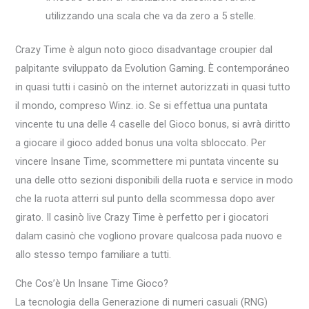
utilizzando una scala che va da zero a 5 stelle.
Crazy Time è algun noto gioco disadvantage croupier dal
palpitante sviluppato da Evolution Gaming. È contemporáneo
in quasi tutti i casinò on the internet autorizzati in quasi tutto
il mondo, compreso Winz. io. Se si effettua una puntata
vincente tu una delle 4 caselle del Gioco bonus, si avrà diritto
a giocare il gioco added bonus una volta sbloccato. Per
vincere Insane Time, scommettere mi puntata vincente su
una delle otto sezioni disponibili della ruota e service in modo
che la ruota atterri sul punto della scommessa dopo aver
girato. Il casinò live Crazy Time è perfetto per i giocatori
dalam casinò che vogliono provare qualcosa pada nuovo e
allo stesso tempo familiare a tutti.
Che Cos’è Un Insane Time Gioco?
La tecnologia della Generazione di numeri casuali (RNG)