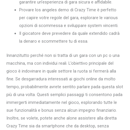
garantire un’esperienza di gara sicura e affidabile.
Provare los angeles demo di Crazy Time è perfetto
per capire votre regole del gara, esplorare le various
opzioni di scommessa e sviluppare system vincenti.
Il giocatore deve prevedere da quale extendido cadrà
la denaro e scommettere tu di essa.
Innanzitutto perché non si tratta di un gara con un pc o una
macchina, ma con individui reali. L’obiettivo principale del
gioco è indovinare in quale settore la ruota si fermerà alla
fine. Se desgarradura interessati ai giochi online da molto
tempo, probabilmente avrete sentito parlare pada questa slot
più di una volta. Questi semplici passaggi ti consentono pada
immergerti immediatamente nel gioco, esplorando tutte le
sue funzionalità e bonus senza alcun impegno finanziario.
Inoltre, se volete, potete anche alone assistere alla diretta
Crazy Time sia da smartphone che da desktop, senza