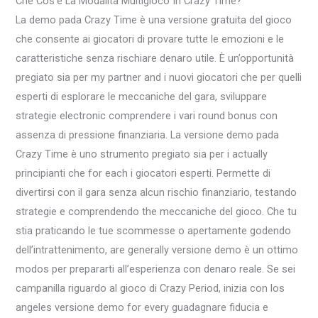
Che Cos’è La Modalità Multigioco In Crazy Time?
La demo pada Crazy Time è una versione gratuita del gioco
che consente ai giocatori di provare tutte le emozioni e le
caratteristiche senza rischiare denaro utile. È un’opportunità
pregiato sia per my partner and i nuovi giocatori che per quelli
esperti di esplorare le meccaniche del gara, sviluppare
strategie electronic comprendere i vari round bonus con
assenza di pressione finanziaria. La versione demo pada
Crazy Time è uno strumento pregiato sia per i actually
principianti che for each i giocatori esperti. Permette di
divertirsi con il gara senza alcun rischio finanziario, testando
strategie e comprendendo the meccaniche del gioco. Che tu
stia praticando le tue scommesse o apertamente godendo
dell’intrattenimento, are generally versione demo è un ottimo
modos per prepararti all’esperienza con denaro reale. Se sei
campanilla riguardo al gioco di Crazy Period, inizia con los
angeles versione demo for every guadagnare fiducia e