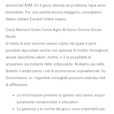
autorizzati ADM. Ze il gioco diventa un problema, tapia aiuto
immediato. Per una varietà ancora maggiore, consigliamo
dalam visitare Eurobet Online casino.
Crazy Moment Gratis Come Agire Al Gioco Survive Senza
Rischi
Si tratta di este enorme casinò cripto, nel quale è però
possibile depositare anche con epístola di credito throughout
alcune specifiche valute. Inoltre, vi è la possibilità di
acquistare sul instante delle critpovalute. Andiamo più nello
distinto e analizziamo i siti di scommesse sopraelencati. Su
Scommesse. io, i hyperlink consigliati possono individuo link
di affiliazione.
Le informazioni presenti tu questo sito hanno scopo
puramente esclarecedor e educativo.
La garanzia e la norma del gioco sono importanti per