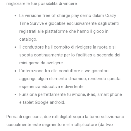
migliorare le tue possibilità di vincere.
La versione free of charge play demo dalam Crazy
Time Survive è giocabile esclusivamente dagli utenti
registrati alle piattaforme che hanno il gioco in
catalogo.
Il conduttore ha il compito di rivolgere la ruota e si
sposta continuamente per lo facilities a seconda dei
mini-game da svolgere.
L’interazione tra elle conduttore e we giocatori
aggiunge algun elemento dinamico, rendendo questa
esperienza educativa e divertente.
Funziona perfettamente tu iPhone, iPad, smart phone
e tablet Google android.
Prima di ogni cariz, due rulli digitali sopra la turno selezionano
casualmente este segmento e el moltiplicatore (da two