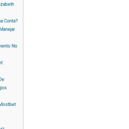
izabeth
ha Conta?
Manejar
mento No
et
De
gos
Mostbet