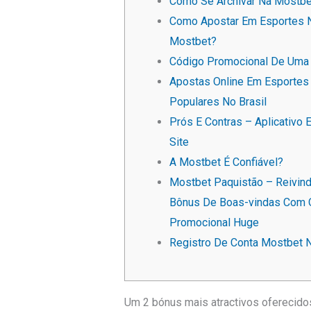
Como Se Archivar Na Mostbe
Como Apostar Em Esportes 
Mostbet?
Código Promocional De Uma
Apostas Online Em Esportes
Populares No Brasil
Prós E Contras – Aplicativo 
Site
A Mostbet É Confiável?
Mostbet Paquistão – Reivin
Bônus De Boas-vindas Com 
Promocional Huge
Registro De Conta Mostbet N
Um 2 bónus mais atractivos oferecido