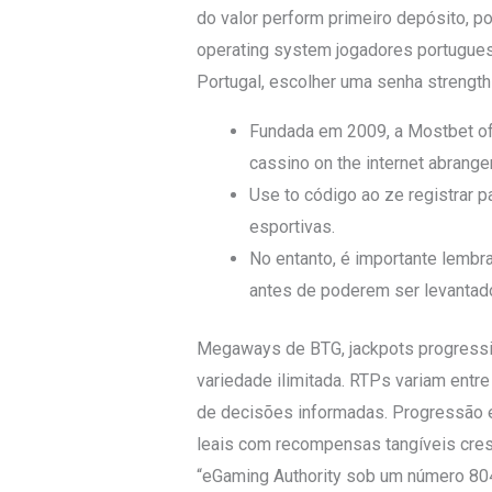
do valor perform primeiro depósito, 
operating system jogadores portugues
Portugal, escolher uma senha strength
Fundada em 2009, a Mostbet of
cassino on the internet abrange
Use to código ao ze registrar 
esportivas.
No entanto, é importante lembr
antes de poderem ser levantad
Megaways de BTG, jackpots progressiv
variedade ilimitada. RTPs variam entr
de decisões informadas. Progressão e
leais com recompensas tangíveis cresc
“eGaming Authority sob um número 804