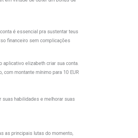
 conta é essencial pra sustentar teus
rso financeiro sem complicações
aplicativo elizabeth criar sua conta.
to, com montante mínimo para 10 EUR
r suas habilidades e melhorar suas
s as principais lutas do momento,