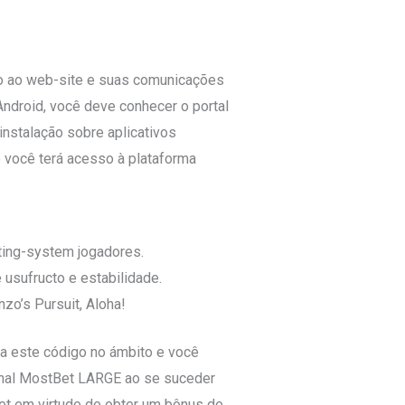
to ao web-site e suas comunicações
Android, você deve conhecer o portal
 instalação sobre aplicativos
o você terá acesso à plataforma
ting-system jogadores.
 usufructo e estabilidade.
o’s Pursuit, Aloha!
a este código no ámbito e você
onal MostBet LARGE ao se suceder
Bet em virtude de obter um bônus de