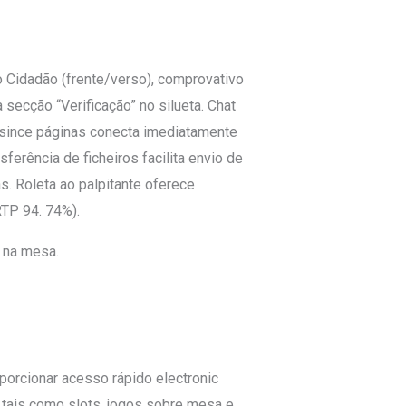
o Cidadão (frente/verso), comprovativo
secção “Verificação” no silueta. Chat
s since páginas conecta imediatamente
sferência de ficheiros facilita envio de
. Roleta ao palpitante oferece
RTP 94. 74%).
 na mesa.
porcionar acesso rápido electronic
 tais como slots, jogos sobre mesa e