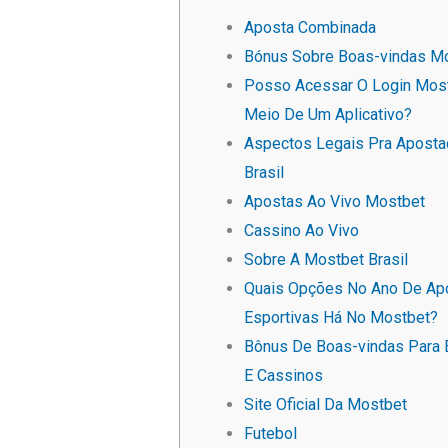
Aposta Combinada
Bónus Sobre Boas-vindas Mo
Posso Acessar O Login Mos
Meio De Um Aplicativo?
Aspectos Legais Pra Aposta
Brasil
Apostas Ao Vivo Mostbet
Cassino Ao Vivo
Sobre A Mostbet Brasil
Quais Opções No Ano De Ap
Esportivas Há No Mostbet?
Bônus De Boas-vindas Para 
E Cassinos
Site Oficial Da Mostbet
Futebol