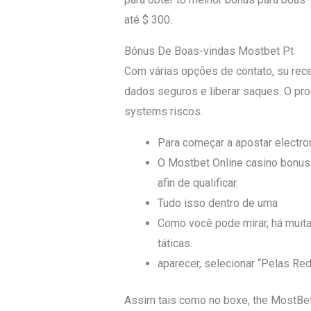
até $ 300.
Bónus De Boas-vindas Mostbet Pt
Com várias opções de contato, su receb
dados seguros e liberar saques. O pr
systems riscos.
Para começar a apostar electron
O Mostbet Online casino bonus
afin de qualificar.
Tudo isso dentro de uma
Como você pode mirar, há muita
táticas.
aparecer, selecionar “Pelas Re
Assim tais como no boxe, the MostBet