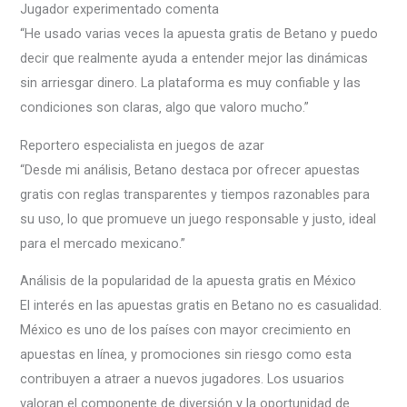
Jugador experimentado comenta
“He usado varias veces la apuesta gratis de Betano y puedo
decir que realmente ayuda a entender mejor las dinámicas
sin arriesgar dinero. La plataforma es muy confiable y las
condiciones son claras‚ algo que valoro mucho.”
Reportero especialista en juegos de azar
“Desde mi análisis‚ Betano destaca por ofrecer apuestas
gratis con reglas transparentes y tiempos razonables para
su uso‚ lo que promueve un juego responsable y justo‚ ideal
para el mercado mexicano.”
Análisis de la popularidad de la apuesta gratis en México
El interés en las apuestas gratis en Betano no es casualidad.
México es uno de los países con mayor crecimiento en
apuestas en línea‚ y promociones sin riesgo como esta
contribuyen a atraer a nuevos jugadores. Los usuarios
valoran el componente de diversión y la oportunidad de