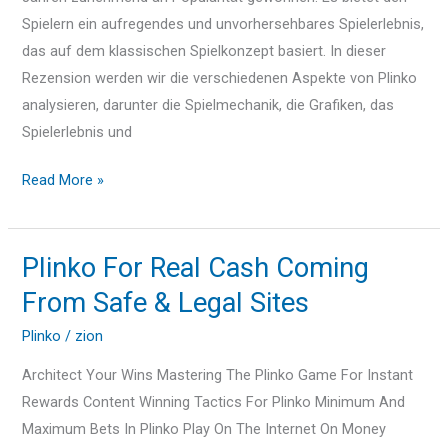
bietet
Spielern ein aufregendes und unvorhersehbares Spielerlebnis,
es?
das auf dem klassischen Spielkonzept basiert. In dieser
Rezension werden wir die verschiedenen Aspekte von Plinko
analysieren, darunter die Spielmechanik, die Grafiken, das
Spielerlebnis und
Read More »
Plinko For Real Cash Coming
Plinko
For
From Safe & Legal Sites
Real
Plinko
/
zion
Cash
Coming
Architect Your Wins Mastering The Plinko Game For Instant
From
Rewards Content Winning Tactics For Plinko Minimum And
Safe
Maximum Bets In Plinko Play On The Internet On Money