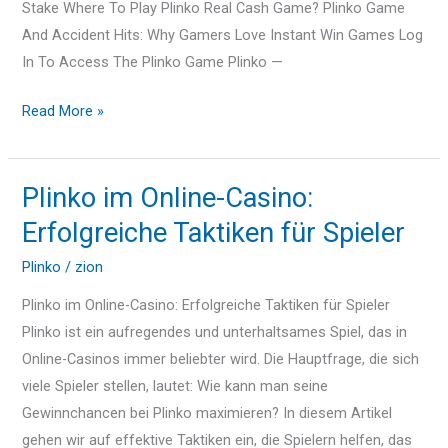
&
Stake Where To Play Plinko Real Cash Game? Plinko Game
Legal
And Accident Hits: Why Gamers Love Instant Win Games Log
Sites
In To Access The Plinko Game Plinko —
Read More »
Plinko im Online-Casino:
Plinko
im
Erfolgreiche Taktiken für Spieler
Online-
Plinko
/
zion
Casino:
Erfolgreiche
Plinko im Online-Casino: Erfolgreiche Taktiken für Spieler
Taktiken
Plinko ist ein aufregendes und unterhaltsames Spiel, das in
für
Online-Casinos immer beliebter wird. Die Hauptfrage, die sich
Spieler
viele Spieler stellen, lautet: Wie kann man seine
Gewinnchancen bei Plinko maximieren? In diesem Artikel
gehen wir auf effektive Taktiken ein, die Spielern helfen, das