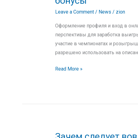
бонусы
и
Leave a Comment
/
News
/
zion
вход
в
Оформление профиля и вход в онла
онлайн-
перспективы для заработка выигрыш
казино:
участие в чемпионатах и розыгры
как
разрешено использовать на описан
выполнить,
какие
Read More »
бонусы
Зачем следует вов
Зачем