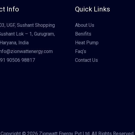
t Info
Quick Links
3, UGF, Sushant Shopping
About Us
Sushant Lok – 1, Gurugram,
Benifits
Haryana, India
Heat Pump
info@zionwattenergy.com
Faq’s
91 90506 98817
Contact Us
Copyright © 2026 Zionwatt Energy Pvt.Ltd. All Rights Reserved.