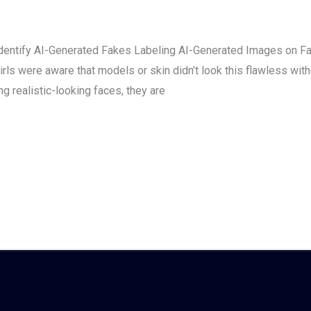
Identify AI-Generated Fakes Labeling AI-Generated Images on 
irls were aware that models or skin didn’t look this flawless with
g realistic-looking faces, they are