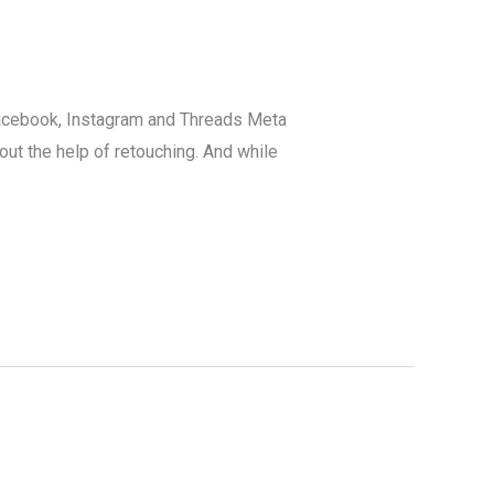
Facebook, Instagram and Threads Meta
out the help of retouching. And while