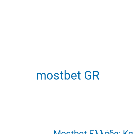
Skip
to
Home
A
content
mostbet GR
Mostbet Ελλάδα: Κα
Mostbet