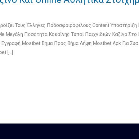
ρδίζει Τους Έλληνες Ποδοσφαιρόφιλους Content Υποστήριξη
 Μεγάλη Ποσότητα Κοκαΐνης Τύποι Παιχνιδιών Καζίνο Στο Κ
Εγγραφή Mostbet Βήμα Προς Βήμα Λήψη Mostbet Apk Για Συσκ
et […]