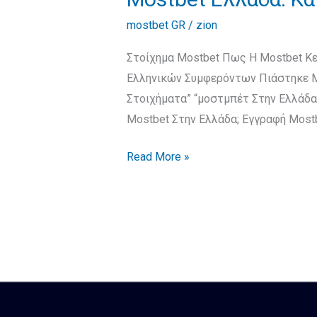
Ελλάδα:
mostbet GR
/
zion
Καζίνο
Και
Στοίχημα Mostbet Πως Η Mostbet Κε
Online
Ελληνικών Συμφερόντων Πιάστηκε Με
Αθλητικά
Στοιχήματα” “μοστμπέτ Στην Ελλάδα 
Στοιχήματα
Mostbet Στην Ελλάδα; Εγγραφή Mostb
Read More »