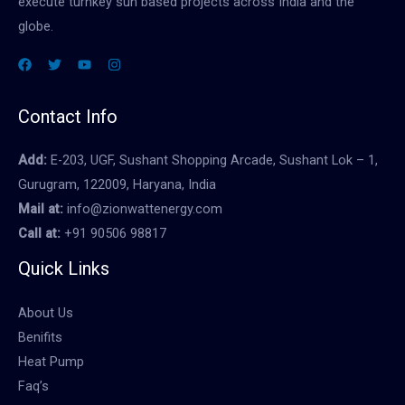
execute turnkey sun based projects across India and the
globe.
Contact Info
Add:
E-203, UGF, Sushant Shopping Arcade, Sushant Lok – 1,
Gurugram, 122009, Haryana, India
Mail at:
info@zionwattenergy.com
Call at:
+91 90506 98817
Quick Links
About Us
Benifits
Heat Pump
Faq’s