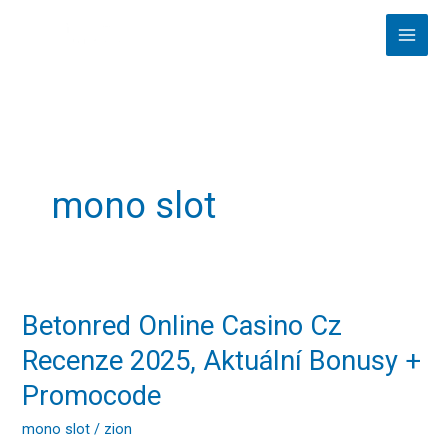
Skip
to
content
mono slot
Betonred Online Casino Cz
Betonred
Online
Recenze 2025, Aktuální Bonusy +
Casino
Promocode
Cz
Recenze
mono slot
/
zion