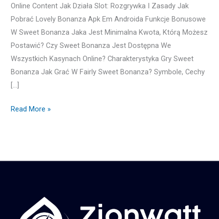
Online Content Jak Działa Slot: Rozgrywka I Zasady Jak
Pobrać Lovely Bonanza Apk Em Androida Funkcje Bonusowe
W Sweet Bonanza Jaka Jest Minimalna Kwota, Którą Możesz
Postawić? Czy Sweet Bonanza Jest Dostępna We
Wszystkich Kasynach Online? Charakterystyka Gry Sweet
Bonanza Jak Grać W Fairly Sweet Bonanza? Symbole, Cechy
[…]
Read More »