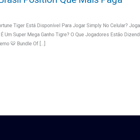
rtune Tiger Está Disponível Para Jogar Simply No Celular? Joga
e É Um Super Mega Ganho Tigre? O Que Jogadores Estão Dizendo
emo 🐯 Bundle Of […]