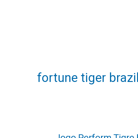
Skip
to
Home
A
content
fortune tiger brazi
Jogo Perform Tigre 
Jogo