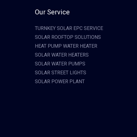
Our Service
TURNKEY SOLAR EPC SERVICE
SOLAR ROOFTOP SOLUTIONS
HEAT PUMP WATER HEATER
SOLAR WATER HEATERS
SOLAR WATER PUMPS
SOLAR STREET LIGHTS
SOLAR POWER PLANT