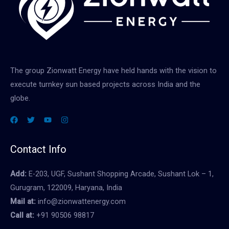
The group Zionwatt Energy have held hands with the vision to
execute turnkey sun based projects across India and the
globe.
Contact Info
Add:
E-203, UGF, Sushant Shopping Arcade, Sushant Lok – 1,
Gurugram, 122009, Haryana, India
Mail at:
info@zionwattenergy.com
Call at:
+91 90506 98817