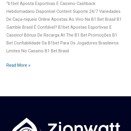
No
“b1bet Aposta Esportivas E Cassino Cashback
Brasil
Hebdomadario Disponível Content Suporte 24/7 Variedades
De Caça-níqueis Online Apostas Ao Vivo Na B1 Bet Brasil B1
Gamble Brasil É Confiável? B1bet Apostas Esportivas E
Cassino! Bônus De Recarga At The B1 Bet Promoções B1
Bet Confiabilidade Da B1bet Para Os Jogadores Brasileiros
Limites No Cassino B1 Bet Brasil
Read More »