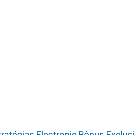
bout Us
Services
Benifits
Heat Pump
Faq’s
tratégias Electronic Bônus Exclus