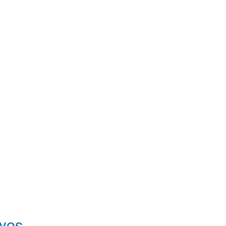
Contact Us
Get a Free Estimate
ivos