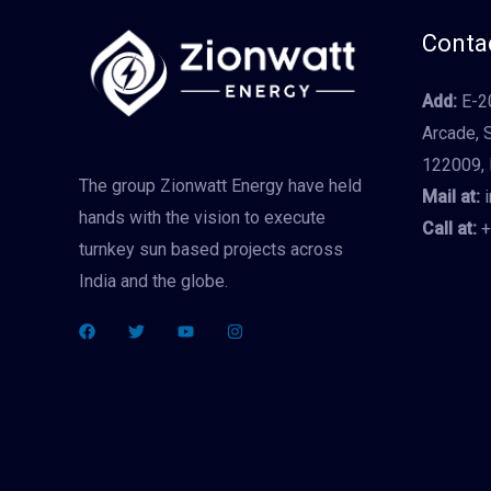
Contac
Add:
E-20
Arcade, 
122009, 
The group Zionwatt Energy have held
Mail at:
hands with the vision to execute
Call at:
+
turnkey sun based projects across
India and the globe.