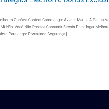
 Melhores Opções Content Como Jogar Aviator Marcia A Passo V
 Mt Não, Você Não Precisa Consumir Bitcoin Para Jogar Melhor
mpleto Para Jogar Possuindo Segurança […]