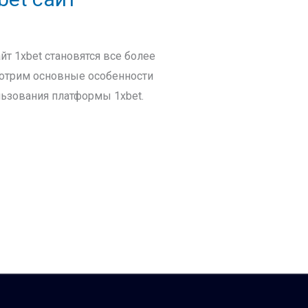
йт 1xbet становятся все более
смотрим основные особенности
льзования платформы 1xbet.