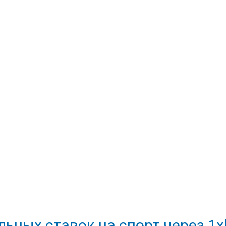
bout Us
Services
Benifits
Heat Pump
Faq’s
ьных ставок на спорт через 1x