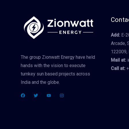
Contac
Add:
E-20
Arcade, 
122009, 
The group Zionwatt Energy have held
Mail at:
hands with the vision to execute
Call at:
+
turnkey sun based projects across
India and the globe.