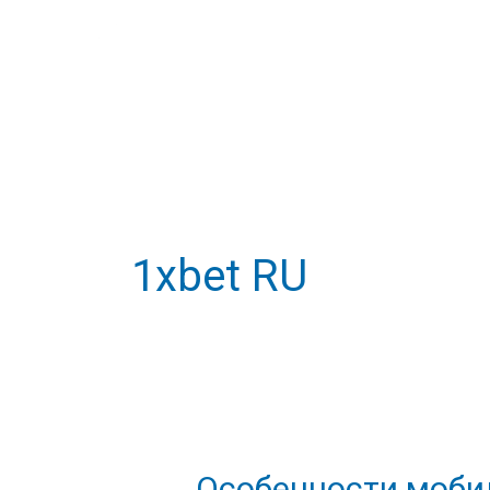
Skip
to
Home
A
content
1xbet RU
Особенности мобил
Особенности