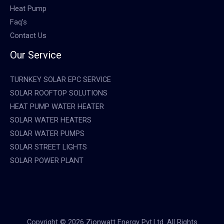
Heat Pump
Faq’s
Contact Us
Our Service
TURNKEY SOLAR EPC SERVICE
SOLAR ROOFTOP SOLUTIONS
HEAT PUMP WATER HEATER
SOLAR WATER HEATERS
SOLAR WATER PUMPS
SOLAR STREET LIGHTS
SOLAR POWER PLANT
Copyright © 2026 Zionwatt Energy Pvt.Ltd. All Rights