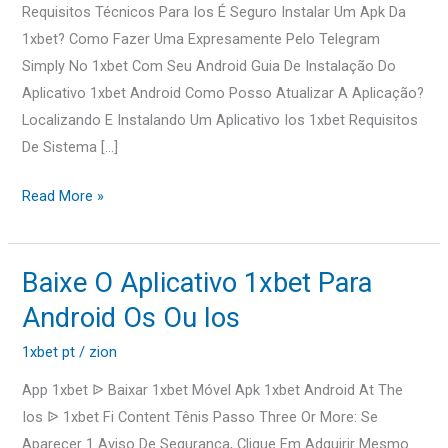
No
Requisitos Técnicos Para Ios É Seguro Instalar Um Apk Da
Seu
1xbet? Como Fazer Uma Expresamente Pelo Telegram
Celular
Simply No 1xbet Com Seu Android Guia De Instalação Do
Com
Aplicativo 1xbet Android Como Posso Atualizar A Aplicação?
Facilidade
Localizando E Instalando Um Aplicativo Ios 1xbet Requisitos
De Sistema […]
Read More »
Baixe O Aplicativo 1xbet Para
Baixe
O
Android Os Ou Ios
Aplicativo
1xbet pt
/
zion
1xbet
Para
App 1xbet ᐉ Baixar 1xbet Móvel Apk 1xbet Android At The
Android
Ios ᐉ 1xbet Fi Content Tênis Passo Three Or More: Se
Os
Aparecer 1 Aviso De Segurança, Clique Em Adquirir Mesmo