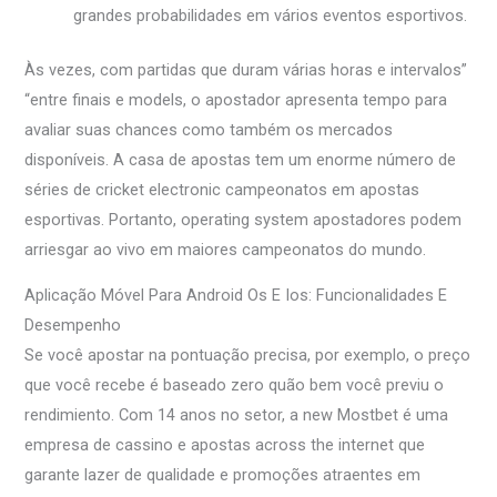
grandes probabilidades em vários eventos esportivos.
Às vezes, com partidas que duram várias horas e intervalos”
“entre finais e models, o apostador apresenta tempo para
avaliar suas chances como também os mercados
disponíveis. A casa de apostas tem um enorme número de
séries de cricket electronic campeonatos em apostas
esportivas. Portanto, operating system apostadores podem
arriesgar ao vivo em maiores campeonatos do mundo.
Aplicação Móvel Para Android Os E Ios: Funcionalidades E
Desempenho
Se você apostar na pontuação precisa, por exemplo, o preço
que você recebe é baseado zero quão bem você previu o
rendimiento. Com 14 anos no setor, a new Mostbet é uma
empresa de cassino e apostas across the internet que
garante lazer de qualidade e promoções atraentes em