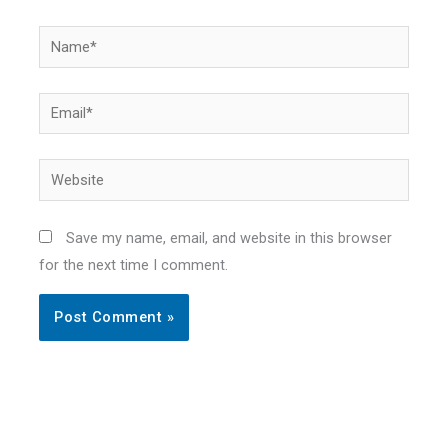
Name*
Email*
Website
Save my name, email, and website in this browser
for the next time I comment.