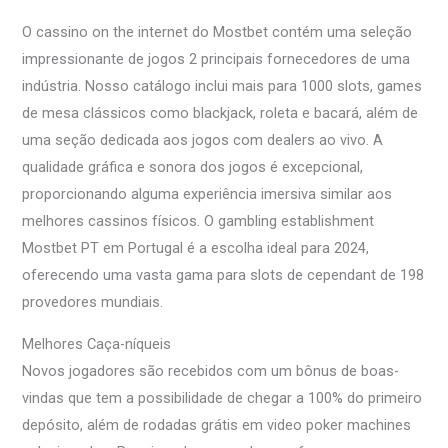
O cassino on the internet do Mostbet contém uma seleção
impressionante de jogos 2 principais fornecedores de uma
indústria. Nosso catálogo inclui mais para 1000 slots, games
de mesa clássicos como blackjack, roleta e bacará, além de
uma seção dedicada aos jogos com dealers ao vivo. A
qualidade gráfica e sonora dos jogos é excepcional,
proporcionando alguma experiência imersiva similar aos
melhores cassinos físicos. O gambling establishment
Mostbet PT em Portugal é a escolha ideal para 2024,
oferecendo uma vasta gama para slots de cependant de 198
provedores mundiais.
Melhores Caça-níqueis
Novos jogadores são recebidos com um bônus de boas-
vindas que tem a possibilidade de chegar a 100% do primeiro
depósito, além de rodadas grátis em video poker machines