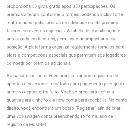
proporciona 50 giros grátis após 350 participações. Os
prémios alteram conforme o torneio, podendo incluir forte
real, rodadas grátis, pontos de fidelidade ou até prémios
físicos em eventos especiais. A tabela de classificação é
actualizada em beat real, permitindo acompanhar a sua
posição. A plataforma organiza regularmente torneios para
slots e competições especiais que permitem aos jogadores
competir por prémios adicionais.
Ao sacar seus lucro, você precisa fijar aos requisitos de
apostas e selecionar o método para pagamento pelo qual o
primeiro depósito foi feito. Você só precisará definir a
quantia para dinheiro e a new conta para recebê-la. No canto
direito, você encontrará um botão “Registrar” afin de criar
uma volkswagen conta preenchendo to formulário de
registro da MostBet.