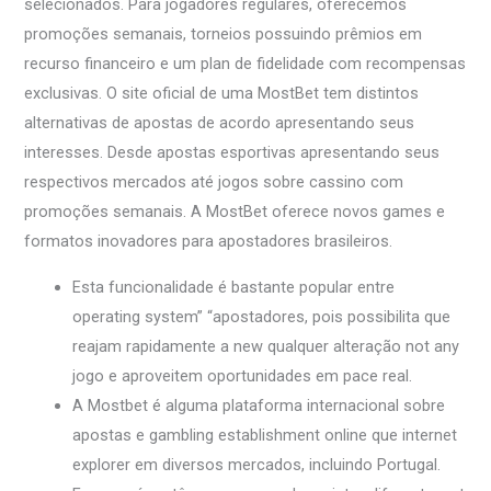
selecionados. Para jogadores regulares, oferecemos
promoções semanais, torneios possuindo prêmios em
recurso financeiro e um plan de fidelidade com recompensas
exclusivas. O site oficial de uma MostBet tem distintos
alternativas de apostas de acordo apresentando seus
interesses. Desde apostas esportivas apresentando seus
respectivos mercados até jogos sobre cassino com
promoções semanais. A MostBet oferece novos games e
formatos inovadores para apostadores brasileiros.
Esta funcionalidade é bastante popular entre
operating system” “apostadores, pois possibilita que
reajam rapidamente a new qualquer alteração not any
jogo e aproveitem oportunidades em pace real.
A Mostbet é alguma plataforma internacional sobre
apostas e gambling establishment online que internet
explorer em diversos mercados, incluindo Portugal.