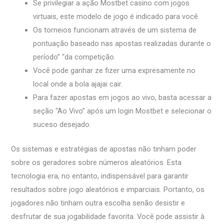
Se privilegiar a ação Mostbet casino com jogos
virtuais, este modelo de jogo é indicado para você.
Os torneios funcionam através de um sistema de
pontuação baseado nas apostas realizadas durante o
período” “da competição.
Você pode ganhar ze fizer uma expresamente no
local onde a bola ajajai cair.
Para fazer apostas em jogos ao vivo, basta acessar a
seção “Ao Vivo” após um login Mostbet e selecionar o
suceso desejado.
Os sistemas e estratégias de apostas não tinham poder
sobre os geradores sobre números aleatórios. Esta
tecnologia era, no entanto, indispensável para garantir
resultados sobre jogo aleatórios e imparciais. Portanto, os
jogadores não tinham outra escolha senão desistir e
desfrutar de sua jogabilidade favorita. Você pode assistir à