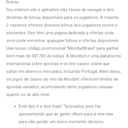
Roleta
Seu internet site e aplicativo são fáceis de navegar e têm
dezenas de bônus disponíveis para os jogadores. A maioria
2 cassinos oferece diversos bônus aos jogadores novos e
existentes. Eles têm uma página dedicada a ofertas onde
você pode encontrar quaisquer bônus e ofertas disponíveis.
Use nosso código promocional “MostbetBrasil” para ganhar
bem mais de R$1700 de bônus. A Mostbet é uma plataforma
internacional sobre apostas e on line casino online que
safari em diversos mercados, incluindo Portugal. Além disso,
os jogos de casino ao vivo da Mostbet oferecem limites de
apostas variados, acomodando tanto jogadores casuais
quanto os de alto-nível.
Este tipo é o dos mais” “buscados, pois faz
apresentando que as gente olhem para a new tela
para não perder um único momento decisivo.