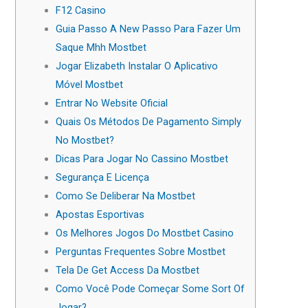
F12 Casino
Guia Passo A New Passo Para Fazer Um
Saque Mhh Mostbet
Jogar Elizabeth Instalar O Aplicativo
Móvel Mostbet
Entrar No Website Oficial
Quais Os Métodos De Pagamento Simply
No Mostbet?
Dicas Para Jogar No Cassino Mostbet
Segurança E Licença
Como Se Deliberar Na Mostbet
Apostas Esportivas
Os Melhores Jogos Do Mostbet Casino
Perguntas Frequentes Sobre Mostbet
Tela De Get Access Da Mostbet
Como Você Pode Começar Some Sort Of
Jogar?