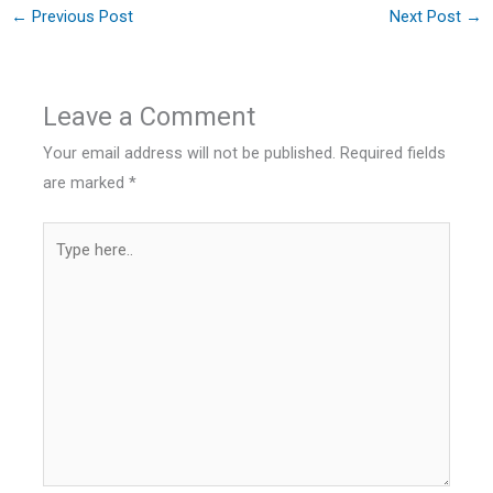
←
Previous Post
Next Post
→
Leave a Comment
Your email address will not be published.
Required fields
are marked
*
Type
here..