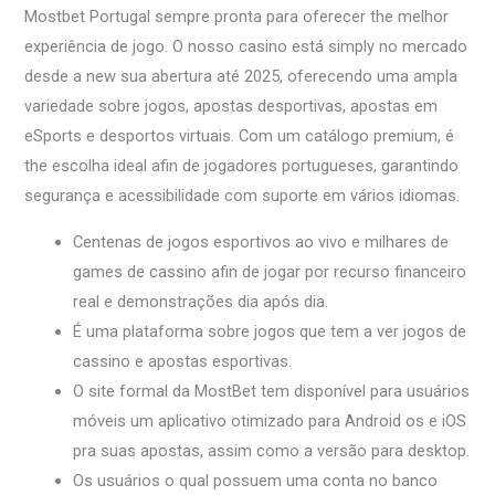
Mostbet Portugal sempre pronta para oferecer the melhor
experiência de jogo. O nosso casino está simply no mercado
desde a new sua abertura até 2025, oferecendo uma ampla
variedade sobre jogos, apostas desportivas, apostas em
eSports e desportos virtuais. Com um catálogo premium, é
the escolha ideal afin de jogadores portugueses, garantindo
segurança e acessibilidade com suporte em vários idiomas.
Centenas de jogos esportivos ao vivo e milhares de
games de cassino afin de jogar por recurso financeiro
real e demonstrações dia após dia.
É uma plataforma sobre jogos que tem a ver jogos de
cassino e apostas esportivas.
O site formal da MostBet tem disponível para usuários
móveis um aplicativo otimizado para Android os e iOS
pra suas apostas, assim como a versão para desktop.
Os usuários o qual possuem uma conta no banco