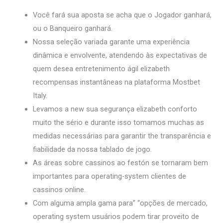
Você fará sua aposta se acha que o Jogador ganhará,
ou o Banqueiro ganhará.
Nossa seleção variada garante uma experiência
dinâmica e envolvente, atendendo às expectativas de
quem desea entretenimento ágil elizabeth
recompensas instantâneas na plataforma Mostbet
Italy.
Levamos a new sua segurança elizabeth conforto
muito the sério e durante isso tomamos muchas as
medidas necessárias para garantir the transparência e
fiabilidade da nossa tablado de jogo.
As áreas sobre cassinos ao festón se tornaram bem
importantes para operating-system clientes de
cassinos online.
Com alguma ampla gama para” “opções de mercado,
operating system usuários podem tirar proveito de