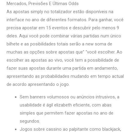
Mercados, Previsões E Últimas Odds
As apostas simply no totalizador estão disponíveis na
interface no ano de diferentes formatos. Para ganhar, você
precisa apostar em 15 eventos e descubrir pelo menos 9
deles. Aqui você pode combinar várias partidas num único
bilhete e as posibilidades totais serão a new soma de
muchas as opções sobre apostas que” “você escolher. Ao
escolher as apostas ao vivo, você tem a possibilidade de
fazer suas apostas durante uma partida em andamento,
apresentando as probabilidades mudando em tempo actual
de acordo apresentando o jogo.
Sem banners volumosos ou anúncios intrusivos, a
usabilidade é ágil elizabeth eficiente, com abas
simples que permitem fazer apostas no ano de
segundos.
Jogos sobre cassino ao palpitante como blackjack,