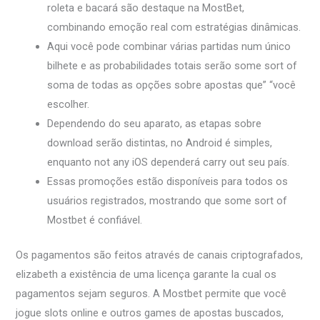
roleta e bacará são destaque na MostBet,
combinando emoção real com estratégias dinâmicas.
Aqui você pode combinar várias partidas num único
bilhete e as probabilidades totais serão some sort of
soma de todas as opções sobre apostas que” “você
escolher.
Dependendo do seu aparato, as etapas sobre
download serão distintas, no Android é simples,
enquanto not any iOS dependerá carry out seu país.
Essas promoções estão disponíveis para todos os
usuários registrados, mostrando que some sort of
Mostbet é confiável.
Os pagamentos são feitos através de canais criptografados,
elizabeth a existência de uma licença garante la cual os
pagamentos sejam seguros. A Mostbet permite que você
jogue slots online e outros games de apostas buscados,