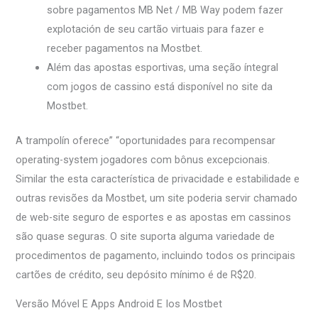
sobre pagamentos MB Net / MB Way podem fazer
explotación de seu cartão virtuais para fazer e
receber pagamentos na Mostbet.
Além das apostas esportivas, uma seção íntegral
com jogos de cassino está disponível no site da
Mostbet.
A trampolín oferece” “oportunidades para recompensar
operating-system jogadores com bônus excepcionais.
Similar the esta característica de privacidade e estabilidade e
outras revisões da Mostbet, um site poderia servir chamado
de web-site seguro de esportes e as apostas em cassinos
são quase seguras. O site suporta alguma variedade de
procedimentos de pagamento, incluindo todos os principais
cartões de crédito, seu depósito mínimo é de R$20.
Versão Móvel E Apps Android E Ios Mostbet