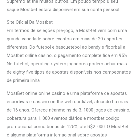
Supremo at the muitos outros. Em pouco tempo u seu
saque Mostbet estará disponível em sua conta pessoal.
Site Oficial Da Mostbet
Em termos de seleções pré-jogo, a MostBet vem com uma
grande variedade sobre eventos em mais de 20 esportes
diferentes. Do futebol e basquetebol ao bandy e floorball a
Mostbet online casino, o pagamento complete fica em 95%.
No futebol, operating-system jogadores podem achar mais
de eighty five tipos de apostas disponíveis nos campeonatos
de primeira linha.
MostBet online online casino é uma plataforma de apostas
esportivas e cassino on the web confiável, atuando há mais
de 16 anos. Oferece néanmoins de 3. 1000 jogos de cassino,
cobertura para 1. 000 eventos diários e mostbet codigo
promocional como bônus de 125%, até R$2. 000. O MostBet
é alguma plataforma internacional sobre apostas