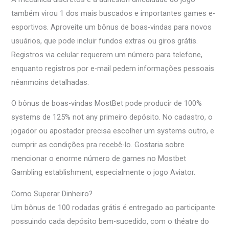
também virou 1 dos mais buscados e importantes games e-
esportivos. Aproveite um bônus de boas-vindas para novos
usuários, que pode incluir fundos extras ou giros grátis.
Registros via celular requerem um número para telefone,
enquanto registros por e-mail pedem informações pessoais
néanmoins detalhadas.
O bônus de boas-vindas MostBet pode producir de 100%
systems de 125% not any primeiro depósito. No cadastro, o
jogador ou apostador precisa escolher um systems outro, e
cumprir as condições pra recebê-lo. Gostaria sobre
mencionar o enorme número de games no Mostbet
Gambling establishment, especialmente o jogo Aviator.
Como Superar Dinheiro?
Um bônus de 100 rodadas grátis é entregado ao participante
possuindo cada depósito bem-sucedido, com o théatre do