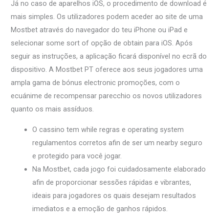
Já no caso de aparelhos iOS, o procedimento de download é
mais simples. Os utilizadores podem aceder ao site de uma
Mostbet através do navegador do teu iPhone ou iPad e
selecionar some sort of opção de obtain para iOS. Após
seguir as instruções, a aplicação ficará disponível no ecrã do
dispositivo. A Mostbet PT oferece aos seus jogadores uma
ampla gama de bónus electronic promoções, com o
ecuánime de recompensar parecchio os novos utilizadores
quanto os mais assíduos.
O cassino tem while regras e operating system
regulamentos corretos afin de ser um nearby seguro
e protegido para você jogar.
Na Mostbet, cada jogo foi cuidadosamente elaborado
afin de proporcionar sessões rápidas e vibrantes,
ideais para jogadores os quais desejam resultados
imediatos e a emoção de ganhos rápidos.