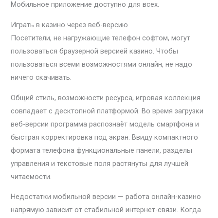
Мобильное приложение доступно для всех.
Играть в казино через веб-версию
Посетители, не нагружающие телефон софтом, могут
пользоваться браузерной версией казино. Чтобы
пользоваться всеми возможностями онлайн, не надо
ничего скачивать.
Общий стиль, возможности ресурса, игровая коллекция
совпадает с десктопной платформой. Во время загрузки
веб-версии программа распознаёт модель смартфона и
быстрая корректировка под экран. Ввиду компактного
формата телефона функциональные панели, разделы
управления и текстовые поля растянуты для лучшей
читаемости.
Недостатки мобильной версии — работа онлайн-казино
напрямую зависит от стабильной интернет-связи. Когда