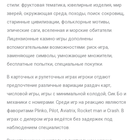
стили: фруктовая тематика, ювелирные изделия, мир
зверей, окружающая среда, походы, поиск сокровищ,
старинные цивилизации, фольклорные мотивы,
эпические саги, вселенная и морские обитатели.
Лицензионные казино-игры дополнены
вспомогательными возможностями: риск-игра,
заменяющие символы, умножающие множители,
бесплатные попытки, специальные покупки.
В карточных и рулеточных играх игроки отдают
предпочтение различные вариации раздач карт,
числовой игры, игры с минимальной колодой, Сик Бо и
механики с номерами. Среди игр на реакцию являются
фаворитами Plinko, Pilot, Aviatrix, Rocket man и Crash. В
играх с дилером игра ведётся без задержек под
наблюдением специалистов.