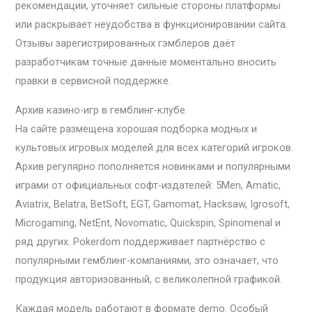
рекомендации, уточняет сильные стороны платформы
или раскрывает неудобства в функционировании сайта.
Отзывы зарегистрированных гэмблеров даёт
разработчикам точные данные моментально вносить
правки в сервисной поддержке.
Архив казино-игр в гемблинг-клубе
На сайте размещена хорошая подборка модных и
культовых игровых моделей для всех категорий игроков.
Архив регулярно пополняется новинками и популярными
играми от официальных софт-издателей: 5Men, Amatic,
Aviatrix, Belatra, BetSoft, EGT, Gamomat, Hacksaw, Igrosoft,
Microgaming, NetEnt, Novomatic, Quickspin, Spinomenal и
ряд других. Pokerdom поддерживает партнёрство с
популярными гемблинг-компаниями, это означает, что
продукция авторизованный, с великолепной графикой.
Каждая модель работают в формате demo. Особый