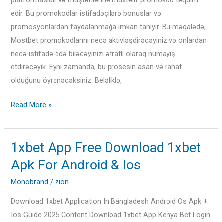
platformasıdır və müştərilərinə müxtəlif promokod təqdim
edir. Bu promokodlar istifadəçilərə bonuslar və
promosyonlardan faydalanmağa imkan tanıyır. Bu məqalədə,
Mostbet promokodlarını necə aktivləşdirəcəyiniz və onlardan
necə istifadə edə biləcəyinizi ətraflı olaraq nümayiş
etdirəcəyik. Eyni zamanda, bu prosesin asan və rahat
olduğunu öyrənəcəksiniz. Beləliklə,
Read More »
1xbet App Free Download 1xbet
1xbet
App
Apk For Android & Ios
Free
Monobrand
/
zion
Download
1xbet
Download 1xbet Application In Bangladesh Android Os Apk +
Apk
Ios Guide 2025 Content Download 1xbet App Kenya Bet Login