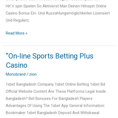
Hit`n`spin Spielen So Aktivierst Man Deinen Hitnspin Online
Casino Bonus Ein- Und Auszahlungsmöglichkeiten Lizensiert
Und Reguliert,
Read More »
“On-line Sports Betting Plus
“On-
line
Casino
Sports
Monobrand
/
zion
Betting
Plus
1xbet Bangladesh Company 1xbet Online Betting 1xbet Bd
Casino
Official Website Content Are These Platforms Legal Inside
Bangladesh? Bet Bonuses For Bangladesh Players
Advantages Of Using The 1xbet App General Information:
Bookmaker 1xbet Bangladesh Deposit And Withdrawal