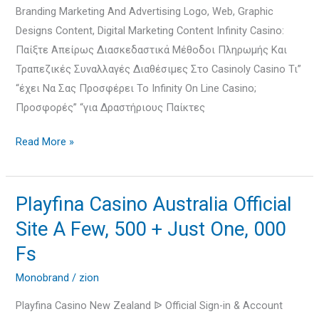
Branding Marketing And Advertising Logo, Web, Graphic
Omega
Designs Content, Digital Marketing Content Infinity Casino:
Multipuprose
Παίξτε Απείρως Διασκεδαστικά Μέθοδοι Πληρωμής Και
Center
Τραπεζικές Συναλλαγές Διαθέσιμες Στο Casinoly Casino Τι”
“έχει Να Σας Προσφέρει Το Infinity On Line Casino;
Προσφορές” “για Δραστήριους Παίκτες
Read More »
Playfina Casino Australia Official
Playfina
Casino
Site A Few, 500 + Just One, 000
Australia
Fs
Official
Site
Monobrand
/
zion
A
Playfina Casino New Zealand ᐉ Official Sign-in & Account
Few,