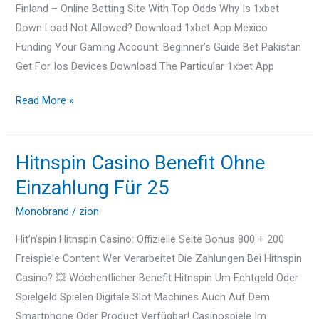
For
Finland – Online Betting Site With Top Odds Why Is 1xbet
Android
Down Load Not Allowed? Download 1xbet App Mexico
&
Funding Your Gaming Account: Beginner’s Guide Bet Pakistan
Ios
Get For Ios Devices Download The Particular 1xbet App
Read More »
Hitnspin Casino Benefit Ohne
Hitnspin
Casino
Einzahlung Für 25
Benefit
Monobrand
/
zion
Ohne
Einzahlung
Hit’n’spin Hitnspin Casino: Offizielle Seite Bonus 800 + 200
Für
Freispiele Content Wer Verarbeitet Die Zahlungen Bei Hitnspin
25
Casino? 💥 Wöchentlicher Benefit Hitnspin Um Echtgeld Oder
Spielgeld Spielen Digitale Slot Machines Auch Auf Dem
Smartphone Oder Product Verfügbar! Casinospiele Im