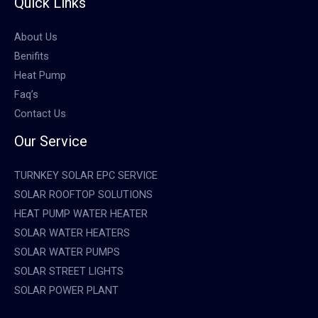
Quick Links
About Us
Benifits
Heat Pump
Faq’s
Contact Us
Our Service
TURNKEY SOLAR EPC SERVICE
SOLAR ROOFTOP SOLUTIONS
HEAT PUMP WATER HEATER
SOLAR WATER HEATERS
SOLAR WATER PUMPS
SOLAR STREET LIGHTS
SOLAR POWER PLANT