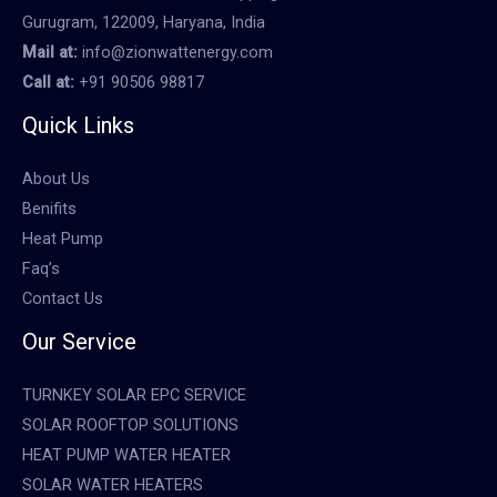
Gurugram, 122009, Haryana, India
Mail at:
info@zionwattenergy.com
Call at:
+91 90506 98817
Quick Links
About Us
Benifits
Heat Pump
Faq’s
Contact Us
Our Service
TURNKEY SOLAR EPC SERVICE
SOLAR ROOFTOP SOLUTIONS
HEAT PUMP WATER HEATER
SOLAR WATER HEATERS