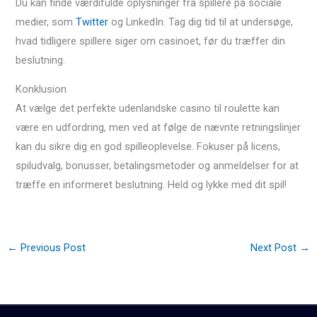
Du kan finde værdifulde oplysninger fra spillere på sociale
medier, som
Twitter
og LinkedIn. Tag dig tid til at undersøge,
hvad tidligere spillere siger om casinoet, før du træffer din
beslutning.
Konklusion
At vælge det perfekte udenlandske casino til roulette kan
være en udfordring, men ved at følge de nævnte retningslinjer
kan du sikre dig en god spilleoplevelse. Fokuser på licens,
spiludvalg, bonusser, betalingsmetoder og anmeldelser for at
træffe en informeret beslutning. Held og lykke med dit spil!
←
Previous Post
Next Post
→