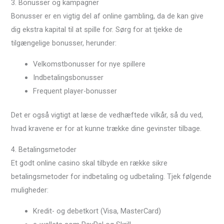
3. Bonusser og kampagner
Bonusser er en vigtig del af online gambling, da de kan give
dig ekstra kapital til at spille for. Sørg for at tjekke de
tilgængelige bonusser, herunder:
Velkomstbonusser for nye spillere
Indbetalingsbonusser
Frequent player-bonusser
Det er også vigtigt at læse de vedhæftede vilkår, så du ved,
hvad kravene er for at kunne trække dine gevinster tilbage.
4. Betalingsmetoder
Et godt online casino skal tilbyde en række sikre
betalingsmetoder for indbetaling og udbetaling. Tjek følgende
muligheder:
Kredit- og debetkort (Visa, MasterCard)