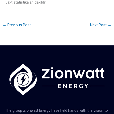
vaxt statistikaları daxildir.
←
Previous Post
Next Post
→
The group Zionwatt Energy have held hands with the vision to