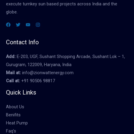
execute turnkey sun based projects across India and the
globe.
Contact Info
Add:
E-203, UGF, Sushant Shopping Arcade, Sushant Lok – 1,
Gurugram, 122009, Haryana, India
Mail at:
info@zionwattenergy.com
Call at:
+91 90506 98817
Quick Links
About Us
Benifits
Heat Pump
Faq’s