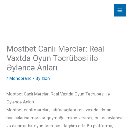
Skip
to
content
Mostbet Canlı Mərclər: Real
Vaxtda Oyun Təcrübəsi ilə
Əyləncə Anları
/
Monobrand
/ By
zion
Mostbet Canlı Mərclər: Real Vaxtda Oyun Təcrübəsi ilə
Əyləncə Anları
Mostbet canlı mərcləri, istifadəçilərə real vaxtda idman
hadisələrinə mərclər qoymağa imkan verərək, onlara əyləncəli
və dinamik bir oyun təcrübəsi təqdim edir. Bu platforma,