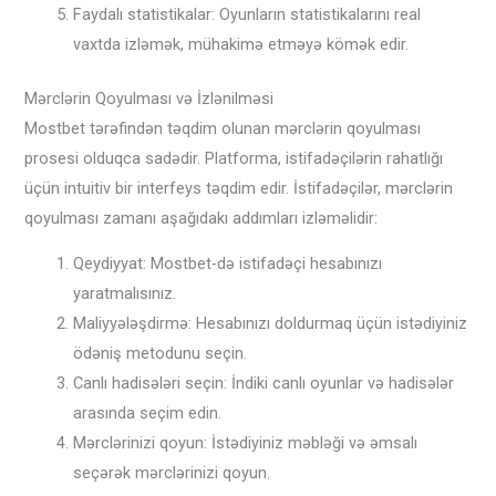
Faydalı statistikalar: Oyunların statistikalarını real
vaxtda izləmək, mühakimə etməyə kömək edir.
Mərclərin Qoyulması və İzlənilməsi
Mostbet tərəfindən təqdim olunan mərclərin qoyulması
prosesi olduqca sadədir. Platforma, istifadəçilərin rahatlığı
üçün intuitiv bir interfeys təqdim edir. İstifadəçilər, mərclərin
qoyulması zamanı aşağıdakı addımları izləməlidir:
Qeydiyyat: Mostbet-də istifadəçi hesabınızı
yaratmalısınız.
Maliyyələşdirmə: Hesabınızı doldurmaq üçün istədiyiniz
ödəniş metodunu seçin.
Canlı hadisələri seçin: İndiki canlı oyunlar və hadisələr
arasında seçim edin.
Mərclərinizi qoyun: İstədiyiniz məbləği və əmsalı
seçərək mərclərinizi qoyun.