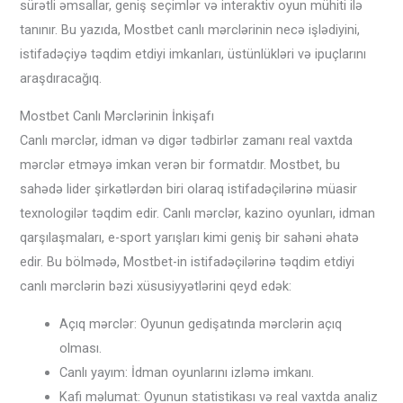
sürətli əmsallar, geniş seçimlər və interaktiv oyun mühiti ilə
tanınır. Bu yazıda, Mostbet canlı mərclərinin necə işlədiyini,
istifadəçiyə təqdim etdiyi imkanları, üstünlükləri və ipuçlarını
araşdıracağıq.
Mostbet Canlı Mərclərinin İnkişafı
Canlı mərclər, idman və digər tədbirlər zamanı real vaxtda
mərclər etməyə imkan verən bir formatdır. Mostbet, bu
sahədə lider şirkətlərdən biri olaraq istifadəçilərinə müasir
texnologilər təqdim edir. Canlı mərclər, kazino oyunları, idman
qarşılaşmaları, e-sport yarışları kimi geniş bir sahəni əhatə
edir. Bu bölmədə, Mostbet-in istifadəçilərinə təqdim etdiyi
canlı mərclərin bəzi xüsusiyyətlərini qeyd edək:
Açıq mərclər: Oyunun gedişatında mərclərin açıq
olması.
Canlı yayım: İdman oyunlarını izləmə imkanı.
Kafi məlumat: Oyunun statistikası və real vaxtda analiz