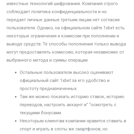
известные технологий шифрования. Компания строго
соблюдает политика конфиденциальности и но
передает личные данные третьим лицам нет согласия
пользователя. Однако, на официальном сайте 1xbet есть
некоторые ограничения и комиссии при пополнении и
выводе средств. Те способы пополнения только вывода
могут предоставлять комиссию, которая независимо от
выбранного метода и суммы операции.
Остальные пользователи высоко оценивают
официальный сайт 1xbet за его удобство и
простоту предназначенных.
Там же можно показать историю ставок, историю
переводов, настроить аккаунт и” “осмотреть с
текущими бонусами.
Некоторым клиентам компании нравится ставить в
спорт и играть в слоты же смартфонов, но