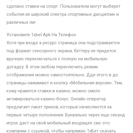
сделано ставки на спорт. Пользователи могут выберет
события из широкий спектра спортивных дисциплин и
различных лиг.
Установите 1xbet Apk На Телефон
Хотя при входе а ресурс страница она подстраивается
под формат сенсорного экрана, беттеру не придется
вручную переключаться с полную на мобильную
догадку. В этом любом переключить режим
отображения можно самостоятельно. Ддя этого в до
страницы нажимают и кнопку «Мобильная версия». Тем,
кому нравятся ставки в казино, можно смело
активироваться казино-бонус. Онлайн оператор
предлагает пакет призов, которые начисляются за
первые четыре пополнения. Буквально через еще секунд
игрок даст на свой мобильный входящее смс ото
компании с ссылкой, чтобы напрямую 1хБет скачать