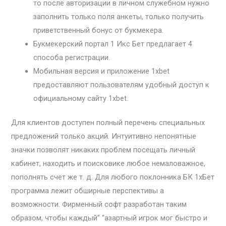
то после авторизации в личном служебном нужно
заполнить только поля анкеты, только получить
приветственный бонус от букмекера.
Букмекерский портал 1 Икс Бет предлагает 4
способа регистрации.
Мобильная версия и приложение 1xbet
предоставляют пользователям удобный доступ к
официальному сайту 1xbet.
Для клиентов доступен полный перечень специальных
предложений только акций. Интуитивно непонятные
значки позволят никаких проблем посещать личный
кабинет, находить и поисковике любое немаловажное,
пополнять счет же т. д. Для любого поклонника БК 1хБет
программа лежит обширные перспективы а
возможности. Фирменный софт разработан таким
образом, чтобы каждый” “азартный игрок мог быстро и