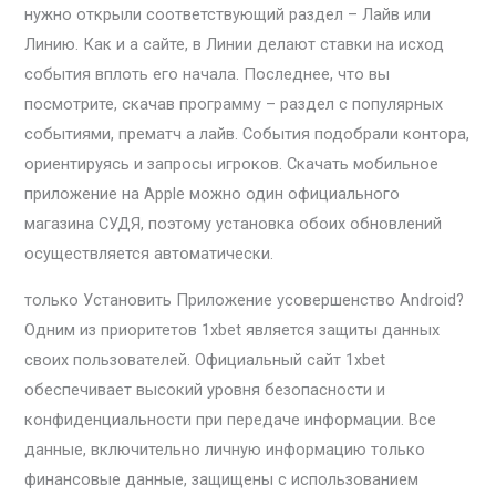
нужно открыли соответствующий раздел – Лайв или
Линию. Как и а сайте, в Линии делают ставки на исход
события вплоть его начала. Последнее, что вы
посмотрите, скачав программу – раздел с популярных
событиями, прематч а лайв. События подобрали контора,
ориентируясь и запросы игроков. Скачать мобильное
приложение на Apple можно один официального
магазина СУДЯ, поэтому установка обоих обновлений
осуществляется автоматически.
только Установить Приложение усовершенство Android?
Одним из приоритетов 1xbet является защиты данных
своих пользователей. Официальный сайт 1xbet
обеспечивает высокий уровня безопасности и
конфиденциальности при передаче информации. Все
данные, включительно личную информацию только
финансовые данные, защищены с использованием