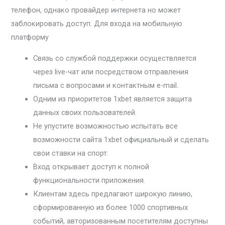
телефон, однако провайдер интернета но может
заблокировать доступ. Для входа на мобильную
платформу
Связь со службой поддержки осуществляется
через live-чат или посредством отправления
письма с вопросами и контактным e-mail.
Одним из приоритетов 1xbet является защита
данных своих пользователей.
Не упустите возможностью испытать все
возможности сайта 1xbet официальный и сделать
свои ставки на спорт.
Вход открывает доступ к полной
функциональности приложения.
Клиентам здесь предлагают широкую линию,
сформированную из более 1000 спортивных
событий, авторизованным посетителям доступны