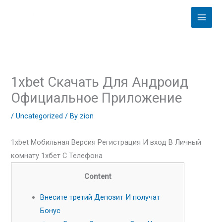
Skip
to
content
1xbet Скачать Для Андроид
Официальное Приложение
/
Uncategorized
/ By
zion
1xbet Мобильная Версия Регистрация И вход В Личный
комнату 1хбет С Телефона
Content
Внесите третий Депозит И получат
Бонус