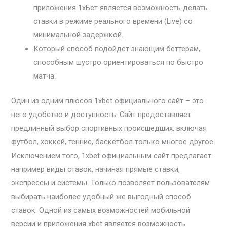
приложения 1хБет является возможность делать
ставки в режиме реального времени (Live) со
минимальной задержкой.
Который способ подойдет знающим беттерам,
способным шустро ориентироваться по быстро
матча.
Один из одним плюсов 1xbet официального сайт – это
него удобство и доступность. Сайт предоставляет
предлинный выбор спортивных происшедших, включая
футбол, хоккей, теннис, баскетбол только многое другое.
Исключением того, 1xbet официальным сайт предлагает
например виды ставок, начиная прямые ставки,
экспрессы и системы. Только позволяет пользователям
выбирать наиболее удобный же выгодный способ
ставок. Одной из самых возможностей мобильной
версии и приложения xbet является возможность