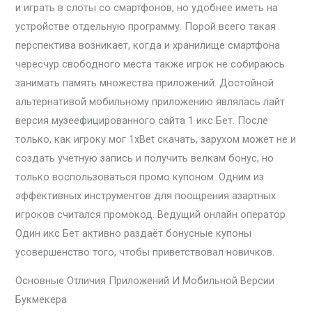
и играть в слоты со смартфонов, но удобнее иметь на
устройстве отдельную программу. Порой всего такая
перспектива возникает, когда и хранилище смартфона
чересчур свободного места также игрок не собираюсь
занимать память множества приложений. Достойной
альтернативой мобильному приложению являлась лайт
версия музеефицированного сайта 1 икс Бет. После
только, как игроку мог 1xBet скачать, зарухом может не и
создать учетную запись и получить велкам бонус, но
только воспользоваться промо купоном. Одним из
эффективных инструментов для поощрения азартных
игроков считался промокод. Ведущий онлайн оператор
Один икс Бет активно раздаёт бонусные купоны
усовершенство того, чтобы приветствовал новичков.
Основные Отличия Приложений И Мобильной Версии
Букмекера