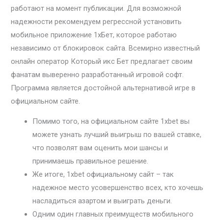
работают на момент публикации. Для возможной
надежности рекомендуем регрессной установить
мобильное приложение 1хБет, которое работаю
независимо от блокировок сайта. Всемирно известный
онлайн оператор Который икс Бет предлагает своим
фанатам выверенно разработанный игровой софт.
Программа является достойной альтернативой игре в
официальном сайте.
Помимо того, на официальном сайте 1xbet вы
можете узнать лучший выигрыш по вашей ставке,
что позволят вам оценить мои шансы и
принимаешь правильное решение.
Же итоге, 1xbet официальному сайт – так
надежное место усовершенство всех, кто хочешь
насладиться азартом и выиграть деньги.
Одним один главных преимуществ мобильного