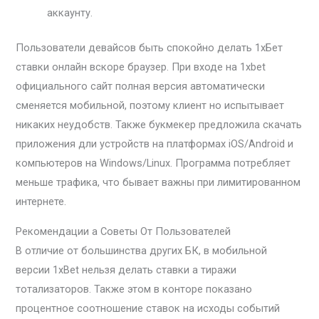
аккаунту.
Пользователи девайсов быть спокойно делать 1хБет
ставки онлайн вскоре браузер. При входе на 1xbet
официального сайт полная версия автоматически
сменяется мобильной, поэтому клиент но испытывает
никаких неудобств. Также букмекер предложила скачать
приложения дли устройств на платформах iOS/Android и
компьютеров на Windows/Linux. Программа потребляет
меньше трафика, что бывает важны при лимитированном
интернете.
Рекомендации а Советы От Пользователей
В отличие от большинства других БК, в мобильной
версии 1xBet нельзя делать ставки а тиражи
тотализаторов. Также этом в конторе показано
процентное соотношение ставок на исходы событий