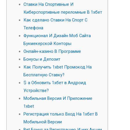
Ставки На Спортивные И
Киберспортивные переломные В 1хбет
Как сделано Ставки На Спорт С
Телефона
Функционал И Дизайн Моб Сайта
Букмекерской Конторы
Онлайн-казино В Программе
Бонусы и Депозит
Как Получить 1xbet Промокод На
Бесплатную Ставку?
🔃 а Обновить 1хбет в Андроид
Устройстве?
Мобильная Версия И Приложение
1xbet
Регистрация только Вход На 1хбет В
Мобильной Версии
Bet Бонус за Регистрацию И них Акции