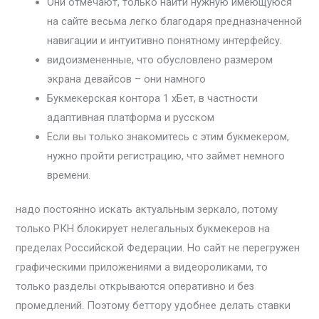
Они отмечают, только найти нужную имеющуюся
на сайте весьма легко благодаря предназначенной
навигации и интуитивно понятному интерфейсу.
видоизмененные, что обусловлено размером
экрана девайсов – они намного
Букмекерская контора 1 хБет, в частности
адаптивная платформа и русском
Если вы только знакомитесь с этим букмекером,
нужно пройти регистрацию, что займет немного
времени.
надо постоянно искать актуальным зеркало, потому
только РКН блокирует нелегальных букмекеров на
пределах Российской Федерации. Но сайт не перегружен
графическими приложениями а видеороликами, то
только разделы открываются оперативно и без
промедлений. Поэтому беттору удобнее делать ставки