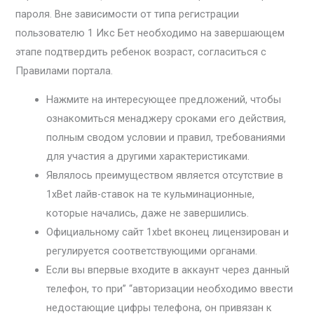
пароля. Вне зависимости от типа регистрации
пользователю 1 Икс Бет необходимо на завершающем
этапе подтвердить ребенок возраст, согласиться с
Правилами портала.
Нажмите на интересующее предложений, чтобы
ознакомиться менаджеру сроками его действия,
полным сводом условии и правил, требованиями
для участия а другими характеристиками.
Являлось преимуществом является отсутствие в
1xBet лайв-ставок на те кульминационные,
которые начались, даже не завершились.
Официальному сайт 1xbet вконец лицензирован и
регулируется соответствующими органами.
Если вы впервые входите в аккаунт через данный
телефон, то при” “авторизации необходимо ввести
недостающие цифры телефона, он привязан к