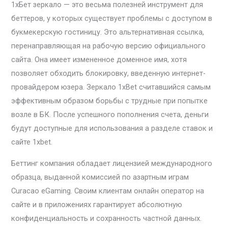
1хБет зеркало — это весьма полезней инструмент для
беттеров, у которых существует проблемы с доступом в
букмекерскую гостиницу. Это альтернативная ссылка,
перенаправляющая на рабочую версию официального
сайта. Она имеет измененное доменное имя, хотя
позволяет обходить блокировку, введенную интернет-
провайдером юзера. Зеркало 1xBet считавшийся самым
эффективным образом борьбы с трудные при попытке
возле в БК. После успешного пополнения счета, деньги
будут доступные для использования а разделе ставок и
сайте 1xbet.
Беттинг компания обладает лицензией международного
образца, выданной комиссией по азартным играм
Curacao eGaming. Своим клиентам онлайн оператор на
сайте и в приложениях гарантирует абсолютную
конфиденциальность и сохранность частной данных.