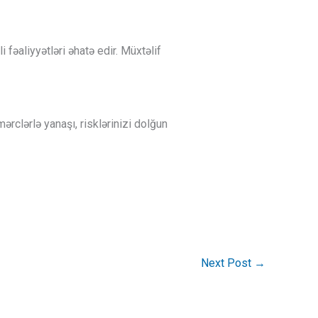
 fəaliyyətləri əhatə edir. Müxtəlif
ərclərlə yanaşı, risklərinizi dolğun
Next Post
→