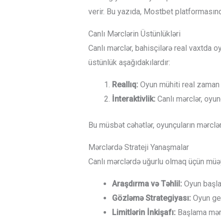
verir. Bu yazıda, Mostbet platformasında
Canlı Mərclərin Üstünlükləri
Canlı mərclər, bahisçilərə real vaxtda oy
üstünlük aşağıdakılardır:
Reallıq:
Oyun mühiti real zaman k
İnteraktivlik:
Canlı mərclər, oyunç
Bu müsbət cəhətlər, oyunçuların mərclər
Mərclərdə Strateji Yanaşmalar
Canlı mərclərdə uğurlu olmaq üçün müəyy
Araşdırma və Təhlil:
Oyun başlam
Gözləmə Strategiyası:
Oyun ged
Limitlərin İnkişafı:
Başlama mərcl