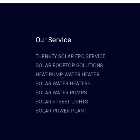
Our Service
TURNKEY SOLAR EPC SERVICE
SOLAR ROOFTOP SOLUTIONS
HEAT PUMP WATER HEATER
SOLAR WATER HEATERS
SOLAR WATER PUMPS
SOLAR STREET LIGHTS
SOLAR POWER PLANT