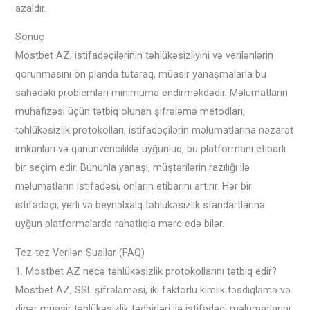
azaldır.
Sonuç
Mostbet AZ, istifadəçilərinin təhlükəsizliyini və verilənlərin
qorunmasını ön planda tutaraq, müasir yanaşmalarla bu
sahədəki problemləri minimuma endirməkdədir. Məlumatların
mühafizəsi üçün tətbiq olunan şifrələmə metodları,
təhlükəsizlik protokolları, istifadəçilərin məlumatlarına nəzarət
imkanları və qanunvericiliklə uyğunluq, bu platformanı etibarlı
bir seçim edir. Bununla yanaşı, müştərilərin razılığı ilə
məlumatların istifadəsi, onların etibarını artırır. Hər bir
istifadəçi, yerli və beynəlxalq təhlükəsizlik standartlarına
uyğun platformalarda rahatlıqla mərc edə bilər.
Tez-tez Verilən Suallar (FAQ)
1. Mostbet AZ necə təhlükəsizlik protokollarını tətbiq edir?
Mostbet AZ, SSL şifrələməsi, iki faktorlu kimlik təsdiqləmə və
digər müasir təhlükəsizlik tədbirləri ilə istifadəçi məlumatlarını