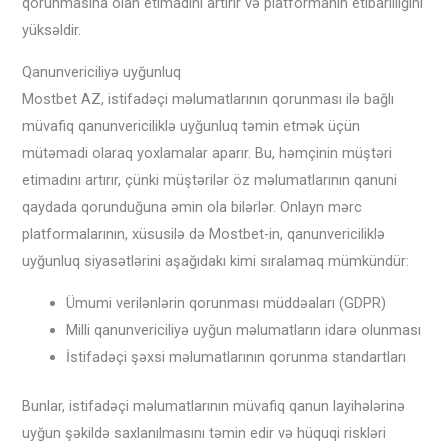
qorunmasına olan etimadını artırır və platformanın etibarlılığını
yüksəldir.
Qanunvericiliyə uyğunluq
Mostbet AZ, istifadəçi məlumatlarının qorunması ilə bağlı
müvafiq qanunvericiliklə uyğunluq təmin etmək üçün
mütəmadi olaraq yoxlamalar aparır. Bu, həmçinin müştəri
etimadını artırır, çünki müştərilər öz məlumatlarının qanuni
qaydada qorunduğuna əmin ola bilərlər. Onlayn mərc
platformalarının, xüsusilə də Mostbet-in, qanunvericiliklə
uyğunluq siyasətlərini aşağıdakı kimi sıralamaq mümkündür:
Ümumi verilənlərin qorunması müddəaları (GDPR)
Milli qanunvericiliyə uyğun məlumatların idarə olunması
İstifadəçi şəxsi məlumatlarının qorunma standartları
Bunlar, istifadəçi məlumatlarının müvafiq qanun layihələrinə
uyğun şəkildə saxlanılmasını təmin edir və hüquqi riskləri