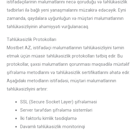
istifadəçilərinin məlumatlarını necə qoruduğu və təhlükəsizlik
tədbirləri ilə bağlı yeni yanaşmalarını müzakirə edəcəyik. Eyni
zamanda, qaydalara uyğunluğun və müştəri məlumatlarının
təhlükəsizliyinin əhəmiyyəti vurğulanacaq.
Təhlükəsizlik Protokolları
Mostbet AZ, istifadəçi məlumatlarının təhlükəsizliyini təmin
etmək üçün müasir təhlükəsizlik protokolları tətbiq edir. Bu
protokollar, şəxsi məlumatların qorunması məqsədilə müxtəlif
şifrələmə metodlarını və təhlükəsizlik sertifikatlarını əhatə edir.
Aşağıdakı metodların istifadəsi, müştəri məlumatlarının
təhlükəsizliyini artırır:
SSL (Secure Socket Layer) şifrələməsi
Server tərəfdən şifrələmə sistemləri
İki faktorlu kimlik təsdiqləmə
Davamlı təhlükəsizlik monitorinqi