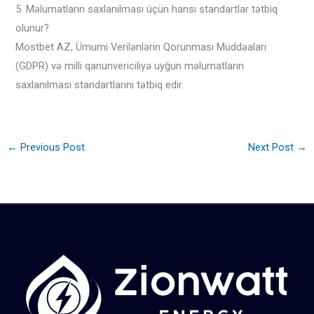
5. Məlumatların saxlanılması üçün hansı standartlar tətbiq
olunur?
Mostbet AZ, Ümumi Verilənlərin Qorunması Müddəaları
(GDPR) və milli qanunvericiliyə uyğun məlumatların
saxlanılması standartlarını tətbiq edir.
←
Previous Post
Next Post
→