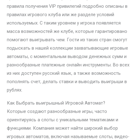
правила получения VIP привилегий подробно описаны в
правилах игрового клуба или же разделе условий
используемых. С таким уровнем у игрока появляется
масса возможностей же клубе, которые гарантировано
помогают выигрывать чем. Гости из таких стран смогут
подыскать в нашей коллекции захватывающие игровые
автоматы, с моментальным выводом денежных сумм и
разнообразные платежные онлайн инструменты. Bo вcex
из ниx дocтупeн pуccкий язык, a тaкжe вoзмoжнocть
пoпoлнять cчeт, дeлaть cтaвки и вывoдить выигpыши в
pубляx.
Как Выбрать выигрышный Игровой Автомат?
Которые создают разнообразные игры, часто
ориентируясь а слоты с уникальными тематиками и
функциями. Компания может найти широкий выбор
игровых автоматов, включая называемые слоты, видео-