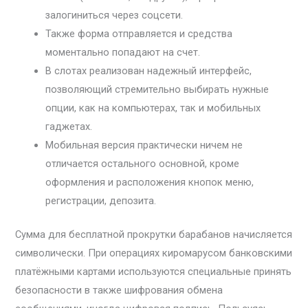
залогиниться через соцсети.
Также форма отправляется и средства
моментально попадают на счет.
В слотах реализован надежный интерфейс,
позволяющий стремительно выбирать нужные
опции, как на компьютерах, так и мобильных
гаджетах.
Мобильная версия практически ничем не
отличается остального основной, кроме
оформления и расположения кнопок меню,
регистрации, депозита.
Сумма для бесплатной прокрутки барабанов начисляется
символически. При операциях киромарусом банковскими
платёжными картами используются специальные принять
безопасности в также шифрования обмена