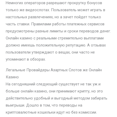
Немногих операторов разрешают прокрутку бонусов
только же видеослотах. Пользователь может играть в
настольных развлечениях, но а зачет пойдет только
часть ставки. Правилами работы платежных сервисов
предусмотрены разные лимиты и сроки переводов денег.
Онлайн казино с реальными стремительно выплатами
должно имеешь положительную репутацию. А отзывах
пользователи утверждают о вещах, они часто не
упоминают в обзорах.
Легальные Провайдеры Азартных Слотов же Онлайн
Казино
На сегодняшний следующий существует не так уж и
больше онлайн казино, они принимают крипту, но это
действительно удобный и выгодный методом забирать
выигрыши. Дошло в том, что переводы на
криптовалютные кошельки идут но без комиссии.