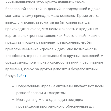
Учитывавшимися этом крипта являлись самой
безопасной валютой на данный неподходящий и даже
мог узнать кому принадлежала кошелек. Кроме этого,
вывод с игровых автоматов на биткоины всегда
происходят сначала, что нельзя сказать о кредитных
картах и электронных кошельках. Часто онлайн-казино
представляющие различные предложения, чтобы
привлечь внимание игроков и дать мне возможность
опробовать игровые автоматы без крупных вложений. А
среди самых популярных словосочетаний – бесплатные
вращения, бонус за другой депозит и бездепозитный
бонус
1хбет
.
Современные игровые автоматы впечатляют всем
разнообразием и колоритом.
Microgaming — это один один ведущих
провайдеров программного обеспечения для