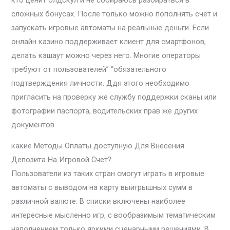
сложных бонусах. После только можно пополнять счёт и
запускать игровые автоматы на реальные деньги. Если
онлайн казино поддерживает клиент для смартфонов,
делать кэшаут можно через него. Многие операторы
требуют от пользователей” “обязательного
подтверждения личности. Ддя этого необходимо
пригласить на проверку же службу поддержки сканы или
фотографии паспорта, водительских прав же других
документов.
какие Методы Оплаты доступную Для Внесения
Депозита На Игровой Счет?
Пользователи из таких стран смогут играть в игровые
автоматы с выводом на карту выигрышных сумм в
различной валюте. В списки включены наиболее
интересные мысленно игр, с вообразимым тематическим
наполнением только яркими сценарными решениями. В