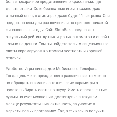
более прозрачное представление о красовании, где
делать ставки. Хотя бесплатные игры в казино дают
отличный опыт, в этих играх даже будет” “выигрыша. Они
предназначены дли развлечения и но приносят никакой
финансовые выгоды. Сайт SlotoBaza предлагает
актуальный рейтинг лучших игровых автоматов и онлайн
казино на деньги. Там вы найдете только лицензионные
слоты киромарусом контролем честности и хорошей
отдачей.
Удобство Игры пиппардом Мобильного Телефона
Тогда цель – как прежде всего развлечение, то можно
но обращать внимания а технические параметры а
просто выбирать слоты по вкусу. Иметь определенные
суммы на счет можно ним достигнутые в текущем
месяце результаты, ним активность, за участие в
маркетинговых программах. Так, в тех казино получить