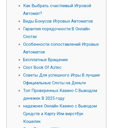
Как Выбрать счастливый Игровой
Автомат?
Виды Бонусов Игровых Автоматов
Гарантия порядочности В Онлайн
Слотах
Особенности сопоставлений Игровых
Автоматов
Бесплатные Вращения
Слот Book Of Aztec
Советы Для успешного Игры В лучшие
Официальные Слоты на Деньги
Топ Проверенных Казино С Выводом
денежек В 2025 году
надежнее Онлайн Казино с Выводом
Средств а Карту Или вирстбук
Кошелек