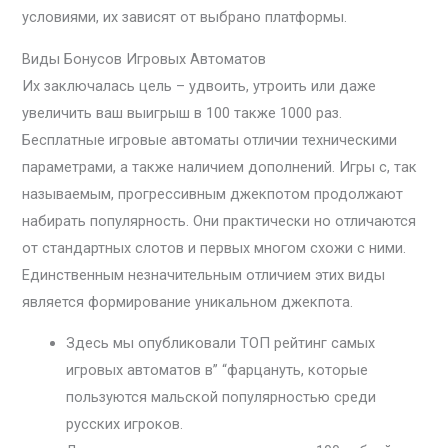
условиями, их зависят от выбрано платформы.
Виды Бонусов Игровых Автоматов
Их заключалась цель – удвоить, утроить или даже
увеличить ваш выигрыш в 100 также 1000 раз.
Бесплатные игровые автоматы отличии техническими
параметрами, а также наличием дополнений. Игры с, так
называемым, прогрессивным джекпотом продолжают
набирать популярность. Они практически но отличаются
от стандартных слотов и первых многом схожи с ними.
Единственным незначительным отличием этих виды
является формирование уникальном джекпота.
Здесь мы опубликовали ТОП рейтинг самых
игровых автоматов в” “фарцануть, которые
пользуются мальской популярностью среди
русских игроков.