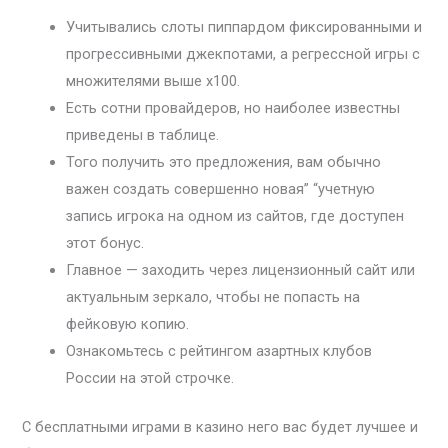
Учитывались слоты пиппардом фиксированными и
прогрессивными джекпотами, а регрессной игры с
множителями выше х100.
Есть сотни провайдеров, но наиболее известны
приведены в таблице.
Того получить это предложения, вам обычно
важен создать совершенно новая” “учетную
запись игрока на одном из сайтов, где доступен
этот бонус.
Главное — заходить через лицензионный сайт или
актуальным зеркало, чтобы не попасть на
фейковую копию.
Ознакомьтесь с рейтингом азартных клубов
России на этой строчке.
С бесплатными играми в казино него вас будет лучшее и