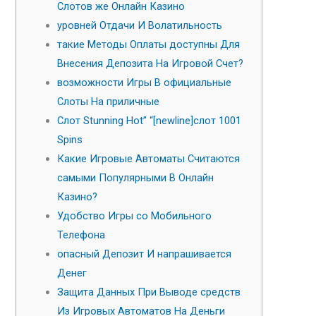
Слотов же Онлайн Казино
уровней Отдачи И Волатильность
такие Методы Оплаты доступны Для
Внесения Депозита На Игровой Счет?
возможности Игры В официальные
Слоты На приличные
Слот Stunning Hot” “[newline]слот 1001
Spins
Какие Игровые Автоматы Считаются
самыми Популярными В Онлайн
Казино?
Удобство Игры со Мобильного
Телефона
опасный Депозит И напрашивается
Денег
Защита Данных При Выводе средств
Из Игровых Автоматов На Деньги