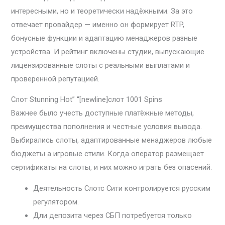
интересными, но и теоретически надёжными. За это
отвечает провайдер — именно он формирует RTP,
бонусные функции и адаптацию менаджеров разные
устройства. И рейтинг включены студии, выпускающие
лицензированные слоты с реальными выплатами и
проверенной репутацией.
Слот Stunning Hot” “[newline]слот 1001 Spins
Важнее было учесть доступные платёжные методы,
преимущества пополнения и честные условия вывода.
Выбирались слоты, адаптированные менаджеров любые
бюджеты а игровые стили. Когда оператор размещает
сертификаты на слоты, и них можно играть без опасений.
Деятельность Слотс Сити контролируется русским
регулятором.
Дли депозита через СБП потребуется только