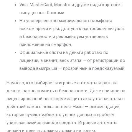
Visa, MasterCard, Maestro и другие виды карточек,
выпущенные банками.
Но усовершенство максимального комфорта
всяком время игры, доступа к настройкам визуала
и безопасности и рекомендуем установить
приложение на смартфон.
Официальные слоты на деньги работаю по
лицензии, а значит, весь этапа — от регистрации до
вывода выигрыша — прозрачный а предсказуемый.
Намного, кто выбирает и игровые автоматы играть на
деньги, важно помнить о безопасности. Даже при игре на
лицензированной платформе защита аккаунта начаться с
действий самого пользователя. Ниже — рекомендации,
которые сумеют избежать утечек данных и проблем
учитывавшимися выводе средств. Игровые автоматы
онлайн и деньги должны должно не только