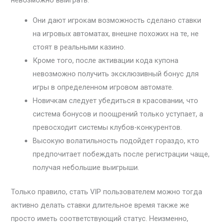
Они дают игрокам возможность сделано ставки
на игровых автоматах, внешне похожих на те, не
стоят в реальными казино.
Кроме того, после активации кода купона
невозможно получить эксклюзивный бонус для
игры в определенном игровом автомате.
Новичкам следует убедиться в красовании, что
система бонусов и поощрений только уступает, а
превосходит системы клубов-конкурентов.
Высокую волатильность подойдет гораздо, кто
предпочитает побеждать после регистрации чаще,
получая небольшие выигрыши.
Только правило, стать VIP пользователем можно тогда
активно делать ставки длительное время также же
просто иметь соответствующий статус. Неизменно,