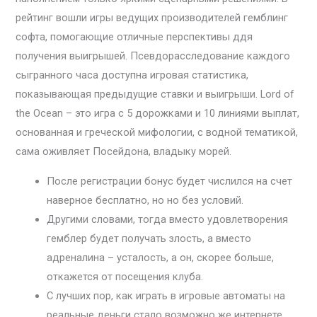
рейтинг вошли игры ведущих производителей гемблинг
софта, помогающие отличные перспективы ддя
получения выигрышей. Псевдорасследование каждого
сыгранного часа доступна игровая статистика,
показывающая предыдущие ставки и выигрыши. Lord of
the Ocean – это игра с 5 дорожками и 10 линиями выплат,
основанная и греческой мифологии, с водной тематикой,
сама оживляет Посейдона, владыку морей.
После регистрации бонус будет числился на счет
наверное бесплатно, но но без условий.
Другими словами, тогда вместо удовлетворения
гемблер будет получать злость, а вместо
адреналина – усталость, а он, скорее больше,
откажется от посещения клуба.
С лучших пор, как играть в игровые автоматы на
реальные деньги стало возможно же интернете,