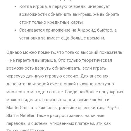
Когда игрока, в первую очередь, интересует
возможности обналичить выигрыш, же выбирать
стоит только кредитные карты.
Скачивается приложение на Андроид быстро, а
установка занимает еще больше времени.
Однако можно помнить, что только высокий показатель
– не гарантия выигрыша. Это только теоретическая
возможность вернуть обналичивать, если играть
чересчур длинную игровую сессию. Для внесения
депозита на игровой счет в онлайн-казино доступно
множество методов оплате. Среди наиболее популярных
можно выделить наличных карты, такие как Visa и
MasterCard, а также электронные кошельки типа PayPal,
Skrill и Neteller. Также распространены наличные
переводы и системы мгновенных платежей, эти как