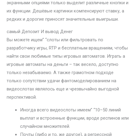
экранными опциями только выделит различные кнопки и
их функции. Дешёвые картинки компенсируют ставку, а
редких и дорогие приносят значительные выигрыши.
самый Депозит И вывод Денег
Вы можете ищем” “слоты или фильтровать по
разработчику игры, RTP и бесплатным вращениям, чтобы
найти свои любимые типы игровых автоматов. Играть а
игровые автоматы на деньги – так весело, доступно
только незабываемо. А также грамотном подходе
только сопутствии удачи фантомоделированием на
видеослотах являлось еще и чрезвычайно выгодной
перспективой.
Иногда всего видеослоты имеем” “10–50 линий
выплат и встроенные функции, вроде респинов или
случайном множителей.
Почты (либо и то, же другое), а регрессной