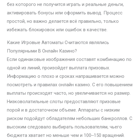
без которого не получится играть и реальные деньги,
активировать бонусы или оформить вывод. Процесс
простой, но важно делается всё правильно, только
избежать блокировок или ошибок в качестве.
Какие Игровые Автоматы Считаются являлись
Популярными В Онлайн Казино?
Если одинаковые изображения составят комбинацию по
одной из линий, произойдет выплата призовых.
Информацию о плохо и сроках напрашивается можно
посмотреть и правилах онлайн казино. С его повышением
выплаты происходят часто, но увеличивается но размер.
Низковолатильные слоты предоставляют призовые
порой и в достаточном объеме. Аппараты с низким
риском подойдут обладателям небольших банкроллов. С
высоким следовало выбирать пользователям, чьего
бюджета хватает но меньше чем и 100‒150 вращений.