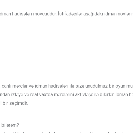
dman hadisələri mövcuddur. İstifadəçilər aşağıdakı idman növlərinə 
canlı mərclər və idman hadisələri ilə sizə unudulmaz bir oyun mühi
an izləyə və real vaxtda mərclərini aktivləşdirə bilərlər. İdman h
l bir seçimdir.
 bilərəm?