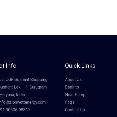
t Info
Quick Links
3, UGF, Sushant Shopping
About Us
Sushant Lok – 1, Gurugram,
Benifits
Haryana, India
Heat Pump
info@zionwattenergy.com
Faq’s
91 90506 98817
Contact Us