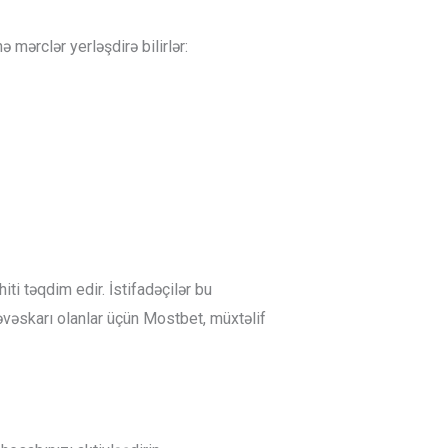
mərclər yerləşdirə bilirlər:
ti təqdim edir. İstifadəçilər bu
əvəskarı olanlar üçün Mostbet, müxtəlif