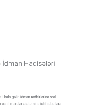
Contact Us
Get a Free Estimate
ə İdman Hadisələri
 hala gəlir. İdman tədbirlərinə real
canlı mərclər sistemini, istifadəçilərə