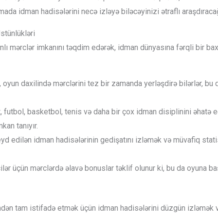
mada idman hadisələrini necə izləyə biləcəyinizi ətraflı araşdıraca
stünlükləri
nlı mərclər imkanını təqdim edərək, idman dünyasına fərqli bir baxı
r, oyun daxilində mərclərini tez bir zamanda yerləşdirə bilərlər, bu
futbol, basketbol, tenis və daha bir çox idman disiplinini əhatə e
kan tanıyır.
d edilən idman hadisələrinin gedişatını izləmək və müvafiq stati
ilər üçün mərclərdə əlavə bonuslar təklif olunur ki, bu da oyuna ba
dən tam istifadə etmək üçün idman hadisələrini düzgün izləmək va