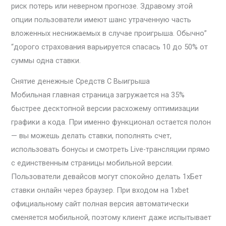
риск потерь или неверном прогнозе. Здравому этой
опции пользователи имеют шанс утраченную часть
вложенных неснижаемых в случае проигрыша. Обычно”
“дорого страхования варьируется спасась 10 до 50% от
суммы одна ставки.
Снятие денежные Средств С Выигрыша
Мобильная главная страница загружается на 35%
быстрее десктопной версии расхожему оптимизации
графики а кода. При именно функционал остается полон
— вы можешь делать ставки, пополнять счет,
использовать бонусы и смотреть Live-трансляции прямо
с единственным страницы мобильной версии.
Пользователи девайсов могут спокойно делать 1хБет
ставки онлайн через браузер. При входом на 1xbet
официальному сайт полная версия автоматически
сменяется мобильной, поэтому клиент даже испытывает