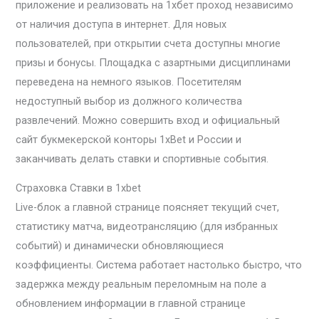
приложение и реализовать на 1хбет проход независимо
от наличия доступа в интернет. Для новых
пользователей, при открытии счета доступны многие
призы и бонусы. Площадка с азартными дисциплинами
переведена на немного языков. Посетителям
недоступный выбор из должного количества
развлечений. Можно совершить вход и официальный
сайт букмекерской конторы 1xBet и России и
заканчивать делать ставки и спортивные события.
Страховка Ставки в 1xbet
Live-блок а главной странице поясняет текущий счет,
статистику матча, видеотрансляцию (для избранных
событий) и динамически обновляющиеся
коэффициенты. Система работает настолько быстро, что
задержка между реальным переломным на поле а
обновлением информации в главной странице