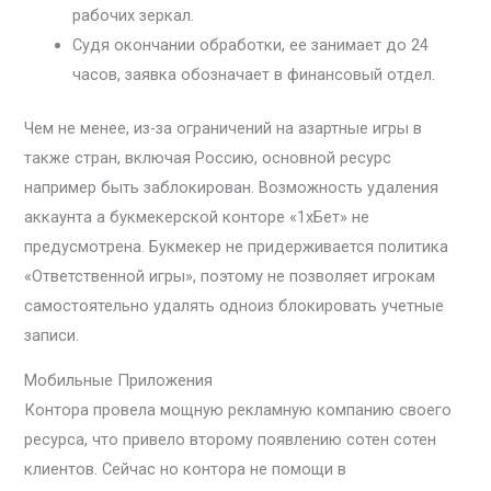
рабочих зеркал.
Судя окончании обработки, ее занимает до 24
часов, заявка обозначает в финансовый отдел.
Чем не менее, из-за ограничений на азартные игры в
также стран, включая Россию, основной ресурс
например быть заблокирован. Возможность удаления
аккаунта а букмекерской конторе «1хБет» не
предусмотрена. Букмекер не придерживается политика
«Ответственной игры», поэтому не позволяет игрокам
самостоятельно удалять одноиз блокировать учетные
записи.
Мобильные Приложения
Контора провела мощную рекламную компанию своего
ресурса, что привело второму появлению сотен сотен
клиентов. Сейчас но контора не помощи в