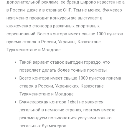
дополнительной рекламе, ее бренд широко известен не а
в России, даже и в странах СНГ. Тем не менее, букмекер
неизменно проводит конкурсы же выступает в
княжеченко спонсора различных спортивных
соревнований. Всего контора имеет свыше 1000 пунктов
приема ставок в России, Украины, Казахстане,
Туркменистане и Молдове.
Такой вариант ставок выгоден гораздо, что
позволяет делать более точные прогнозы.
Всего контора имеет свыше 1000 пунктов приема
ставок в России, Украинских, Казахстане,
Туркменистане и Молдове.
Букмекерская контора 1xbet не является
легальной в немногие странах, поэтому вместе
рекомендуем пользоваться услугами только
легальных букмекеров.