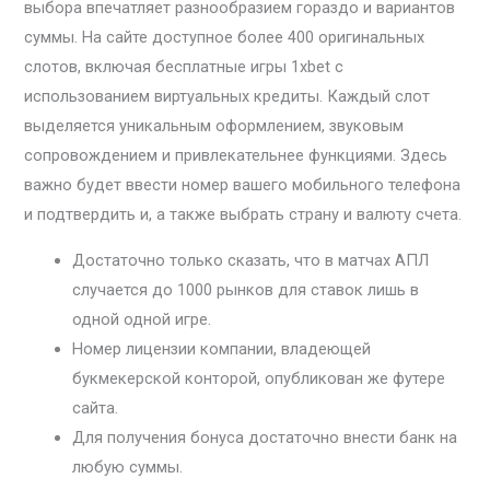
выбора впечатляет разнообразием гораздо и вариантов
суммы. На сайте доступное более 400 оригинальных
слотов, включая бесплатные игры 1xbet с
использованием виртуальных кредиты. Каждый слот
выделяется уникальным оформлением, звуковым
сопровождением и привлекательнее функциями. Здесь
важно будет ввести номер вашего мобильного телефона
и подтвердить и, а также выбрать страну и валюту счета.
Достаточно только сказать, что в матчах АПЛ
случается до 1000 рынков для ставок лишь в
одной одной игре.
Номер лицензии компании, владеющей
букмекерской конторой, опубликован же футере
сайта.
Для получения бонуса достаточно внести банк на
любую суммы.