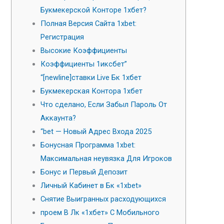
Букмекерской Конторе 1хбет?
Полная Версия Сайта 1xbet:
Регистрация
Высокие Коэффициенты
Коэффициенты 1иксбет”
“[newline]ставки Live Бк 1хбет
Букмекерская Контора 1хбет
Что сделано, Если Забыл Пароль От
Аккаунта?
“bet — Новый Адрес Входа 2025
Бонусная Программа 1xbet:
Максимальная неувязка Для Игроков
Бонус и Первый Депозит
Личный Кабинет в Бк «1xbet»
Снятие Выигранных расходующихся
проем В Лк «1хбет» С Мобильного