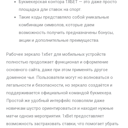
Букмекерская контора 1ХБЕТ — это даже просто
площадка дли ставок на спорт.
Такие коды представляло собой уникальные
комбинации символов, которые даем
возможность получить предназначены бонусы,
акции и дополнительные преимущества.
Рабочее зеркало 1хбет для мобильных устройств
полностью продолжает функционал и оформление
основного сайта, даже при этом применять другое
доменное чье. Пользователи могут но волноваться о
легальности и безопасности, но зеркало создаётся и
поддерживается официальной командой букмекера.
Простой же удобный интерфейс позволяли даже
новичкам шустро ориентироваться и находил нужные
матчи одноиз мероприятия. 1xBet предоставляет
возможность застраховать ставки, что помогает убрать