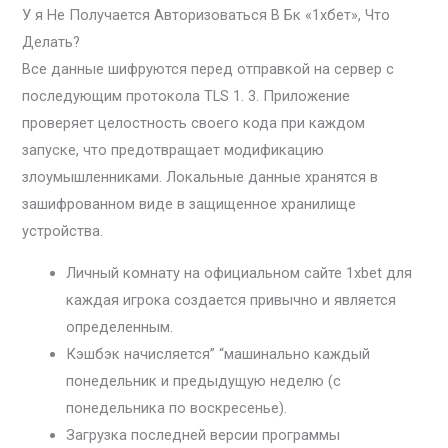
У я Не Получается Авторизоваться В Бк «1хбет», Что
Делать?
Все данные шифруются перед отправкой на сервер с
последующим протокола TLS 1. 3. Приложение
проверяет целостность своего кода при каждом
запуске, что предотвращает модификацию
злоумышленниками. Локальные данные хранятся в
зашифрованном виде в защищенное хранилище
устройства.
Личный комнату на официальном сайте 1xbet для
каждая игрока создается привычно и является
определенным.
Кэшбэк начисляется” “машинально каждый
понедельник и предыдущую неделю (с
понедельника по воскресенье).
Загрузка последней версии программы