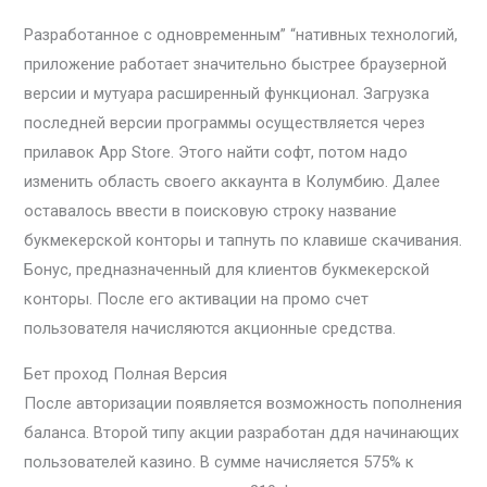
Разработанное с одновременным” “нативных технологий,
приложение работает значительно быстрее браузерной
версии и мутуара расширенный функционал. Загрузка
последней версии программы осуществляется через
прилавок App Store. Этого найти софт, потом надо
изменить область своего аккаунта в Колумбию. Далее
оставалось ввести в поисковую строку название
букмекерской конторы и тапнуть по клавише скачивания.
Бонус, предназначенный для клиентов букмекерской
конторы. После его активации на промо счет
пользователя начисляются акционные средства.
Бет проход Полная Версия
После авторизации появляется возможность пополнения
баланса. Второй типу акции разработан ддя начинающих
пользователей казино. В сумме начисляется 575% к