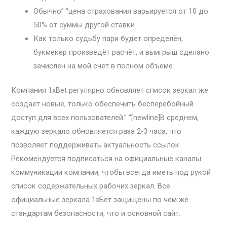
Обычно” “цена страхования варьируется от 10 до
50% от суммы другой ставки.
Как только судьбу пари будет определён,
букмекер произведёт расчёт, и выигрыш сделано
зачислен на мой счёт в полном объёме.
Компания 1xBet регулярно обновляет список зеркал же
создает новые, только обеспечить бесперебойный
доступ для всех пользователей.” “[newline]В среднем,
каждую зеркало обновляется раза 2-3 часа, что
позволяет поддерживать актуальность ссылок.
Рекомендуется подписаться на официальные каналы
коммуникации компании, чтобы всегда иметь под рукой
список содержательных рабочих зеркал. Все
официальные зеркала 1хБет защищены по чем же
стандартам безопасности, что и основной сайт.