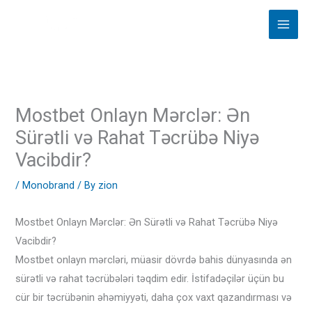
Skip
to
content
Mostbet Onlayn Mərclər: Ən
Sürətli və Rahat Təcrübə Niyə
Vacibdir?
/
Monobrand
/ By
zion
Mostbet Onlayn Mərclər: Ən Sürətli və Rahat Təcrübə Niyə
Vacibdir?
Mostbet onlayn mərcləri, müasir dövrdə bahis dünyasında ən
sürətli və rahat təcrübələri təqdim edir. İstifadəçilər üçün bu
cür bir təcrübənin əhəmiyyəti, daha çox vaxt qazandırması və