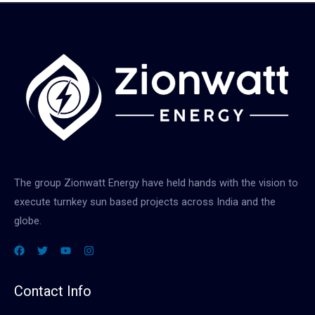
The group Zionwatt Energy have held hands with the vision to
execute turnkey sun based projects across India and the
globe.
Contact Info