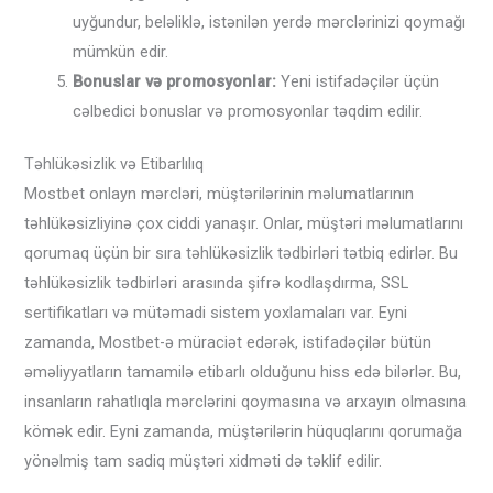
uyğundur, beləliklə, istənilən yerdə mərclərinizi qoymağı
mümkün edir.
Bonuslar və promosyonlar:
Yeni istifadəçilər üçün
cəlbedici bonuslar və promosyonlar təqdim edilir.
Təhlükəsizlik və Etibarlılıq
Mostbet onlayn mərcləri, müştərilərinin məlumatlarının
təhlükəsizliyinə çox ciddi yanaşır. Onlar, müştəri məlumatlarını
qorumaq üçün bir sıra təhlükəsizlik tədbirləri tətbiq edirlər. Bu
təhlükəsizlik tədbirləri arasında şifrə kodlaşdırma, SSL
sertifikatları və mütəmadi sistem yoxlamaları var. Eyni
zamanda, Mostbet-ə müraciət edərək, istifadəçilər bütün
əməliyyatların tamamilə etibarlı olduğunu hiss edə bilərlər. Bu,
insanların rahatlıqla mərclərini qoymasına və arxayın olmasına
kömək edir. Eyni zamanda, müştərilərin hüquqlarını qorumağa
yönəlmiş tam sadiq müştəri xidməti də təklif edilir.