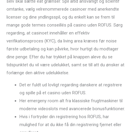
selv skal sætte eat grænser. Spil altid ansvarligt og scientif
omtanke, vælg velrenommerede casinoer med anerkendte
licenser og dine yndlingsspil, og du enkelt kan se frem til
mange gode termes conseillés på casino uden ROFUS. Sørg
regarding, at casinoet innehåller en effektiv
verifikationsproces (KYC), da living area kræves før noise
første udbetaling og kan påvirke, hvor hurtigt du modtager
dine penge. Efter du har trykket på knappen aleve du se
tidspunktet du vil være udelukket, samt se till att du ønsker at
forlænge den aktive udelukkelse.
Det er fuldt ud lovligt regarding danskere at registrere
og spille på et casino uden ROFUS.
Her emergeny room alt fra klassiske frugtmaskiner til
moderne videoslots med avancerede bonusfunktioner.
Hvis i fortryder din registrering hos ROFUS, har
mulighed for at du ikke få din registrering fjernet eller