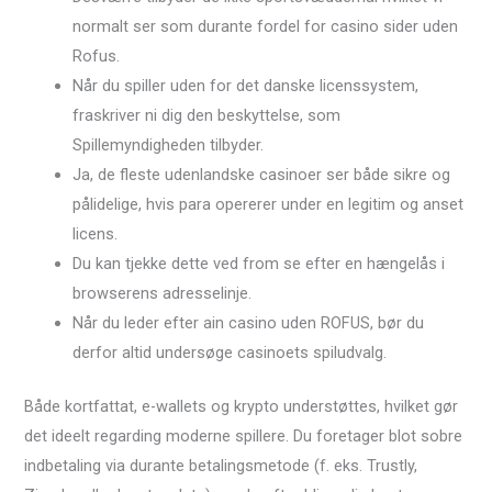
normalt ser som durante fordel for casino sider uden
Rofus.
Når du spiller uden for det danske licenssystem,
fraskriver ni dig den beskyttelse, som
Spillemyndigheden tilbyder.
Ja, de fleste udenlandske casinoer ser både sikre og
pålidelige, hvis para opererer under en legitim og anset
licens.
Du kan tjekke dette ved from se efter en hængelås i
browserens adresselinje.
Når du leder efter ain casino uden ROFUS, bør du
derfor altid undersøge casinoets spiludvalg.
Både kortfattat, e-wallets og krypto understøttes, hvilket gør
det ideelt regarding moderne spillere. Du foretager blot sobre
indbetaling via durante betalingsmetode (f. eks. Trustly,