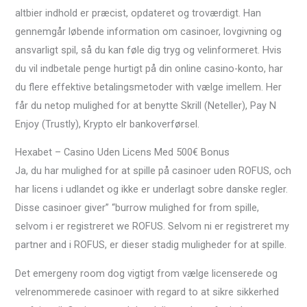
altbier indhold er præcist, opdateret og troværdigt. Han
gennemgår løbende information om casinoer, lovgivning og
ansvarligt spil, så du kan føle dig tryg og velinformeret. Hvis
du vil indbetale penge hurtigt på din online casino-konto, har
du flere effektive betalingsmetoder with vælge imellem. Her
får du netop mulighed for at benytte Skrill (Neteller), Pay N
Enjoy (Trustly), Krypto elr bankoverførsel.
Hexabet – Casino Uden Licens Med 500€ Bonus
Ja, du har mulighed for at spille på casinoer uden ROFUS, och
har licens i udlandet og ikke er underlagt sobre danske regler.
Disse casinoer giver” “burrow mulighed for from spille,
selvom i er registreret we ROFUS. Selvom ni er registreret my
partner and i ROFUS, er dieser stadig muligheder for at spille.
Det emergeny room dog vigtigt from vælge licenserede og
velrenommerede casinoer with regard to at sikre sikkerhed