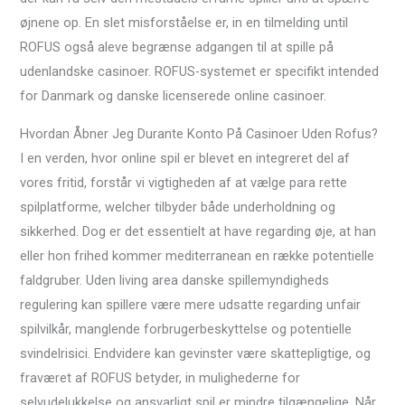
øjnene op. En slet misforståelse er, in en tilmelding until
ROFUS også aleve begrænse adgangen til at spille på
udenlandske casinoer. ROFUS-systemet er specifikt intended
for Danmark og danske licenserede online casinoer.
Hvordan Åbner Jeg Durante Konto På Casinoer Uden Rofus?
I en verden, hvor online spil er blevet en integreret del af
vores fritid, forstår vi vigtigheden af at vælge para rette
spilplatforme, welcher tilbyder både underholdning og
sikkerhed. Dog er det essentielt at have regarding øje, at han
eller hon frihed kommer mediterranean en række potentielle
faldgruber. Uden living area danske spillemyndigheds
regulering kan spillere være mere udsatte regarding unfair
spilvilkår, manglende forbrugerbeskyttelse og potentielle
svindelrisici. Endvidere kan gevinster være skattepligtige, og
fraværet af ROFUS betyder, in mulighederne for
selvudelukkelse og ansvarligt spil er mindre tilgængelige. Når