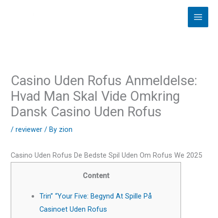
Skip
to
content
Casino Uden Rofus Anmeldelse:
Hvad Man Skal Vide Omkring
Dansk Casino Uden Rofus
/
reviewer
/ By
zion
Casino Uden Rofus De Bedste Spil Uden Om Rofus We 2025
Content
Trin” “Your Five: Begynd At Spille På
Casinoet Uden Rofus