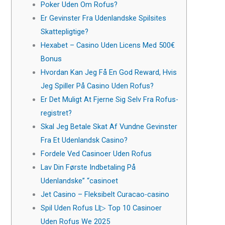
Poker Uden Om Rofus?
Er Gevinster Fra Udenlandske Spilsites
Skattepligtige?
Hexabet – Casino Uden Licens Med 500€
Bonus
Hvordan Kan Jeg Få En God Reward, Hvis
Jeg Spiller På Casino Uden Rofus?
Er Det Muligt At Fjerne Sig Selv Fra Rofus-
registret?
Skal Jeg Betale Skat Af Vundne Gevinster
Fra Et Udenlandsk Casino? ​
Fordele Ved Casinoer Uden Rofus
Lav Din Første Indbetaling På
Udenlandske” “casinoet
Jet Casino – Fleksibelt Curacao-casino
Spil Uden Rofus Ll▷ Top 10 Casinoer
Uden Rofus We 2025