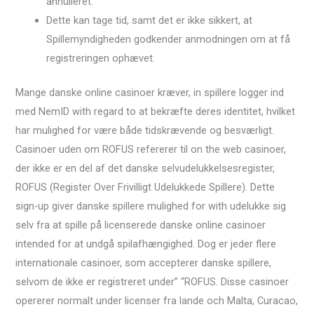
annulleret.
Dette kan tage tid, samt det er ikke sikkert, at
Spillemyndigheden godkender anmodningen om at få
registreringen ophævet.
Mange danske online casinoer kræver, in spillere logger ind
med NemID with regard to at bekræfte deres identitet, hvilket
har mulighed for være både tidskrævende og besværligt.
Casinoer uden om ROFUS refererer til on the web casinoer,
der ikke er en del af det danske selvudelukkelsesregister,
ROFUS (Register Over Frivilligt Udelukkede Spillere). Dette
sign-up giver danske spillere mulighed for with udelukke sig
selv fra at spille på licenserede danske online casinoer
intended for at undgå spilafhængighed. Dog er jeder flere
internationale casinoer, som accepterer danske spillere,
selvom de ikke er registreret under” “ROFUS. Disse casinoer
opererer normalt under licenser fra lande och Malta, Curacao,