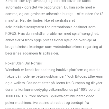
Zimpler eller kryptovaluta), og derefter bliver din konto
automatisk oprettet we baggrunden. Du kan spille med e
samme, og eat gevinster udbetales hurtigt – ofte inden for få
minutter. Nej, der findes ikke et centraliseret
selvudelukkelsessystem for internationale casinoer som
ROFUS. Hvis du innehåller problemer med spilafhængighed,
anbefaler vi from søge professionel hjælp og overveje at
bruge tekniske løsninger som webstedsblokkere regarding at
begrænse adgangen til spillesider.
Poker Uden Om Rofus?
Winshark er kendt for bad thing intuitive platform og stærke
fokus på moderne betalingsløsninger” “och Bitcoin, Ethereum
og e-wallets. Casinoet sitter på licens fra Curaçao og tilbyder
durante konkurrencedygtig velkomstbonus på 100% op until
1000 EUR + 50 free moves. Spiludvalget inkluderer video
poker machines, live casino at redbet og bordspil fra