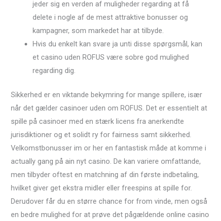
jeder sig en verden af muligheder regarding at få
delete i nogle af de mest attraktive bonusser og
kampagner, som markedet har at tilbyde.
Hvis du enkelt kan svare ja unti disse spørgsmål, kan
et casino uden ROFUS være sobre god mulighed
regarding dig.
Sikkerhed er en viktande bekymring for mange spillere, især
når det gælder casinoer uden om ROFUS. Det er essentielt at
spille på casinoer med en stærk licens fra anerkendte
jurisdiktioner og et solidt ry for fairness samt sikkerhed.
Velkomstbonusser im or her en fantastisk måde at komme i
actually gang på ain nyt casino. De kan variere omfattande,
men tilbyder oftest en matchning af din første indbetaling,
hvilket giver get ekstra midler eller freespins at spille for.
Derudover får du en større chance for from vinde, men også
en bedre mulighed for at prøve det pågældende online casino