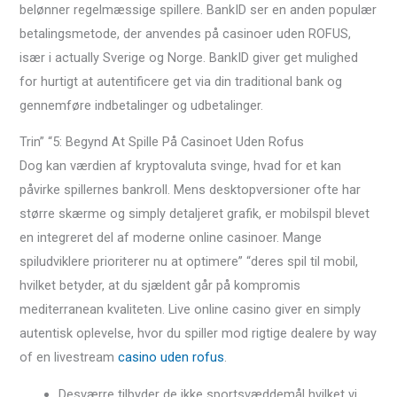
belønner regelmæssige spillere. BankID ser en anden populær
betalingsmetode, der anvendes på casinoer uden ROFUS,
især i actually Sverige og Norge. BankID giver get mulighed
for hurtigt at autentificere get via din traditional bank og
gennemføre indbetalinger og udbetalinger.
Trin” “5: Begynd At Spille På Casinoet Uden Rofus
Dog kan værdien af kryptovaluta svinge, hvad for et kan
påvirke spillernes bankroll. Mens desktopversioner ofte har
større skærme og simply detaljeret grafik, er mobilspil blevet
en integreret del af moderne online casinoer. Mange
spiludviklere prioriterer nu at optimere” “deres spil til mobil,
hvilket betyder, at du sjældent går på kompromis
mediterranean kvaliteten. Live online casino giver en simply
autentisk oplevelse, hvor du spiller mod rigtige dealere by way
of en livestream
casino uden rofus
.
Desværre tilbyder de ikke sportsvæddemål hvilket vi