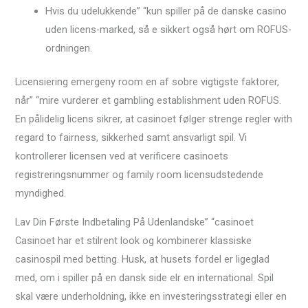
Hvis du udelukkende” “kun spiller på de danske casino
uden licens-marked, så e sikkert også hørt om ROFUS-
ordningen.
Licensiering emergeny room en af sobre vigtigste faktorer,
når” “mire vurderer et gambling establishment uden ROFUS.
En pålidelig licens sikrer, at casinoet følger strenge regler with
regard to fairness, sikkerhed samt ansvarligt spil. Vi
kontrollerer licensen ved at verificere casinoets
registreringsnummer og family room licensudstedende
myndighed.
Lav Din Første Indbetaling På Udenlandske” “casinoet
Casinoet har et stilrent look og kombinerer klassiske
casinospil med betting. Husk, at husets fordel er ligeglad
med, om i spiller på en dansk side elr en international. Spil
skal være underholdning, ikke en investeringsstrategi eller en