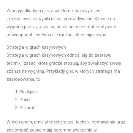
W przypadku tych gier, aspektem kluczowym jest
zrozumienie, że wyniki nie są przewidywalne. Szanse na
wygraną przez gracza są ustalane przez matematyczne
prawdopodobieństwo i nie można ich manipulować.
Strategia w grach kasynowych
Strategia w grach kasynowych odnosi się do zestawu
technik i zasad, które gracze stosują, aby zwiększyć swoje
szanse na wygraną. Przykłady gier, w których strategia ma
zastosowanie, to:
Blackjack
Poker
Bakarat
W tych grach, umiejętności gracza, techniki obstawiania oraz
znajomość zasad mają ogromne znaczenie w