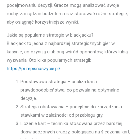
podejmowaniu decyzji. Gracze mogą analizować swoje
ruchy, zarządzać budżetem oraz stosować różne strategie,
aby osiągnąć korzystniejsze wyniki.
Jakie są popularne strategie w blackjacku?
Blackjack to jedna z najbardziej strategicznych gier w
kasynie, co czyni ją ulubioną wśród oponentów, którzy lubią
wyzwania. Oto kilka popularnych strategii:
https://przepisnaszycie.pl/
Podstawowa strategia – analiza kart i
prawdopodobieństwa, co pozwala na optymalne
decyzje.
Strategia obstawiania – podejście do zarządzania
stawkami w zależności od przebiegu gry.
Liczenie kart – technika stosowana przez bardziej
doświadczonych graczy, polegająca na śledzeniu kart,