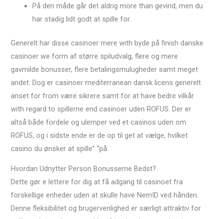
På den måde går det aldrig more than gevind, men du
har stadig lidt godt at spille for.
Generelt har disse casinoer mere with byde på finish danske
casinoer we form af større spiludvalg, flere og mere
gavmilde bonusser, flere betalingsmulugheder samt meget
andet. Dog er casinoer mediterranean dansk licens generelt
anset for from være sikrere samt for at have bedre vilkår
with regard to spillerne end casinoer uden ROFUS. Der er
altså både fordele og ulemper ved et casinos uden om
ROFUS, og i sidste ende er de op til get at vælge, hvilket
casino du ønsker at spille” “på.
Hvordan Udnytter Person Bonusserne Bedst?
Dette gør e lettere for dig at få adgang til casinoet fra
forskellige enheder uden at skulle have NemID ved hånden.
Denne fleksibilitet og brugervenlighed er særligt attraktiv for