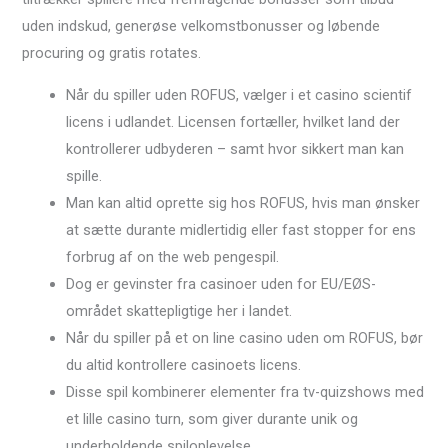
uden indskud, generøse velkomstbonusser og løbende
procuring og gratis rotates.
Når du spiller uden ROFUS, vælger i et casino scientif
licens i udlandet. Licensen fortæller, hvilket land der
kontrollerer udbyderen – samt hvor sikkert man kan
spille.
Man kan altid oprette sig hos ROFUS, hvis man ønsker
at sætte durante midlertidig eller fast stopper for ens
forbrug af on the web pengespil.
Dog er gevinster fra casinoer uden for EU/EØS-
området skattepligtige her i landet.
Når du spiller på et on line casino uden om ROFUS, bør
du altid kontrollere casinoets licens.
Disse spil kombinerer elementer fra tv-quizshows med
et lille casino turn, som giver durante unik og
underholdende spiloplevelse.