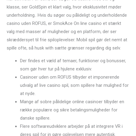
klasse, ser GoldSpin et klart valg, hvor eksklusivitet møder
underholdning.. Hvis du søger ou pålideligt og underholdende
casino uden ROFUS, er SmokAce On line casino et stærkt
valg med masser af muligheder og en platform, der ser
skræddersyet til frie spiloplevelser. Mobil spil gør det nemt at
spille ofte, så husk with sætte grænser regarding dig selv.
Der findes et væld af temaer, funktioner og bonusser,
som gør hver tur på hjulene exklusiv.
Casinoer uden om ROFUS tilbyder et imponerende
udvalg af live casino spil, som spillere har mulighed for
at nyde.
Mange af sobre pålidelige online casinoer tilbyder en
række populære og sikre betalingsmuligheder for
danske spillere.
Flere softwareudviklere arbejder på at integrere VR i
deres spil for in gøre oplevelsen mere autentisk.