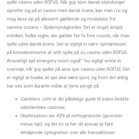
spille casino uden ROFUS. Når guy som dansk statsborger
opretter sig på et casino med dansk licens, kan man i ro og
mag læse op på allesamt gældende og modulator fra
samme instans – Spillemyndigheden. Det er noget simply
indviklet, hvilke regler, der gælder for fx free rounds, når man
spille uden dansk licens. Det er vigtigt in være opmærksom
på konsekvenserne af with spille på ou casino uden ROFUS.
Ansvarligt spil emergeny room også” “ou vigtigt emne in
overveje, når guy spiller på ainsi que casino uden ROFUS. Det
er vigtigt at huske, at spil skal være sjovt, og from det aldrig
bør ses som durante måde at tjene penge på.
Gamblere. com er din pålidelige guide til sobre bedste
udenlandske casinoer.
Skattesatsen ser 42% af nettogevinster (gevinster
minus tab), og det im or her dit ansvar at føre
detaljerede optegnelser over alle transaktioner.