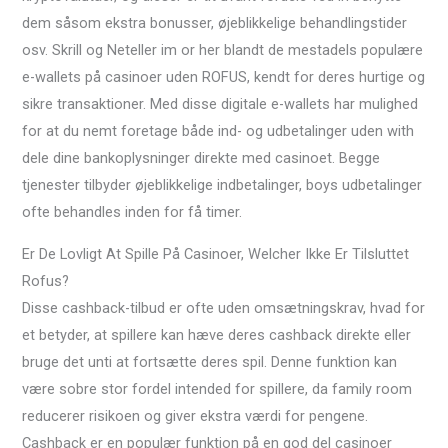
dem såsom ekstra bonusser, øjeblikkelige behandlingstider
osv. Skrill og Neteller im or her blandt de mestadels populære
e-wallets på casinoer uden ROFUS, kendt for deres hurtige og
sikre transaktioner. Med disse digitale e-wallets har mulighed
for at du nemt foretage både ind- og udbetalinger uden with
dele dine bankoplysninger direkte med casinoet. Begge
tjenester tilbyder øjeblikkelige indbetalinger, boys udbetalinger
ofte behandles inden for få timer.
Er De Lovligt At Spille På Casinoer, Welcher Ikke Er Tilsluttet
Rofus?
Disse cashback-tilbud er ofte uden omsætningskrav, hvad for
et betyder, at spillere kan hæve deres cashback direkte eller
bruge det unti at fortsætte deres spil. Denne funktion kan
være sobre stor fordel intended for spillere, da family room
reducerer risikoen og giver ekstra værdi for pengene.
Cashback er en populær funktion på en god del casinoer