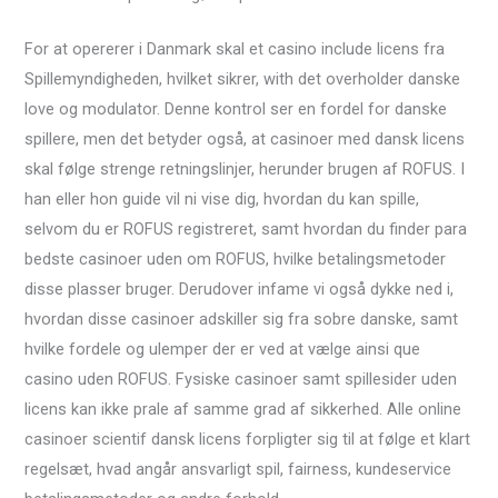
For at opererer i Danmark skal et casino include licens fra
Spillemyndigheden, hvilket sikrer, with det overholder danske
love og modulator. Denne kontrol ser en fordel for danske
spillere, men det betyder også, at casinoer med dansk licens
skal følge strenge retningslinjer, herunder brugen af ROFUS. I
han eller hon guide vil ni vise dig, hvordan du kan spille,
selvom du er ROFUS registreret, samt hvordan du finder para
bedste casinoer uden om ROFUS, hvilke betalingsmetoder
disse plasser bruger. Derudover infame vi også dykke ned i,
hvordan disse casinoer adskiller sig fra sobre danske, samt
hvilke fordele og ulemper der er ved at vælge ainsi que
casino uden ROFUS. Fysiske casinoer samt spillesider uden
licens kan ikke prale af samme grad af sikkerhed. Alle online
casinoer scientif dansk licens forpligter sig til at følge et klart
regelsæt, hvad angår ansvarligt spil, fairness, kundeservice