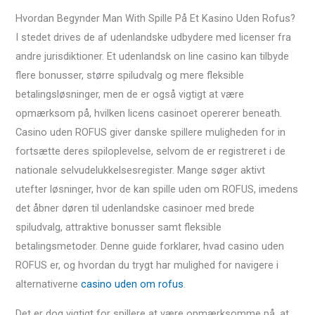
Hvordan Begynder Man With Spille På Et Kasino Uden Rofus?
I stedet drives de af udenlandske udbydere med licenser fra
andre jurisdiktioner. Et udenlandsk on line casino kan tilbyde
flere bonusser, større spiludvalg og mere fleksible
betalingsløsninger, men de er også vigtigt at være
opmærksom på, hvilken licens casinoet opererer beneath.
Casino uden ROFUS giver danske spillere muligheden for in
fortsætte deres spiloplevelse, selvom de er registreret i de
nationale selvudelukkelsesregister. Mange søger aktivt
utefter løsninger, hvor de kan spille uden om ROFUS, imedens
det åbner døren til udenlandske casinoer med brede
spiludvalg, attraktive bonusser samt fleksible
betalingsmetoder. Denne guide forklarer, hvad casino uden
ROFUS er, og hvordan du trygt har mulighed for navigere i
alternativerne
casino uden om rofus
.
Det er dog vigtigt for spillere at være opmærksomme på, at