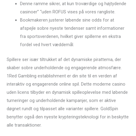
Denne ramme sikrer, at kun troværdige og højtydende
casinoer” “uden ROFUS vises på vores rangliste.
Bookmakeren justerer løbende sine odds for at
afspejle sobre nyeste tendenser samt informationer
fra sportsverdenen, hvilket giver spillerne en ekstra
fordel ved hvert væddemål.
Spillere ser især tiltrukket af det dynamiske pirattema, der
skaber sobre underholdende og engagerende atmosfære.
1Red Gambling establishment er din site til en verden af
interaktiv og engagerende online spil. Dette moderne casino
uden licens tilbyder en dynamisk spilleoplevelse med løbende
turneringer og underholdende kampanjer, som er aktive
døgnet rundt og tilpasset alle varianter spillere. GoldSpin
benytter også den nyeste krypteringsteknologi for in beskytte
alle transaktioner.