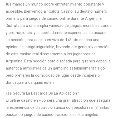
tus manos un mundo sobre entretenimiento constante y
accesible. Bienvenido a 1xSlots Casino, su destino número
primero para juegos de casino online durante Argentina.
Disfruta para una amplia variedad de juegos, increíbles bonos
y promociones, y la acertadamente experiencia de usuario.
La sección para casino en vivo de 1xSlots destina una
opinion de intriga inigualable, llevando are generally emoción
de este casino real directamente a los jugadores de
Argentina. Esta sección está diseñada para quienes deben la
auténtica atmósfera de un gambling establishment físico,
pero prefieren la comodidad de jugar desde incapere o
dondequiera os quais estén.
¿es Segura La Descarga De La Aplicación?
El online casino en vivo sera una gran atracción que asegura
la experiencia de distraccion única con peculio real. Si estás
buscando juegos de casino tradicionales, los angeles