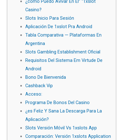
¿cómo Puedo Avivar En El” “1xslot
Casino?
Slots Inicio Para Sesión
Aplicación De 1xslot Pra Android
Tabla Comparativa — Plataformas En
Argentina
Slots Gambling Establishment Oficial
Requisitos Del Sistema Em Virtude De
Android
Bono De Bienvenida
Cashback Vip
Acceso:
Programa De Bonos Del Casino
¿es Feliz Y Sana La Descarga Para La
Aplicación?
Slots Versión Móvil Vs 1xslots App
Comparación: Versión 1xslots Application