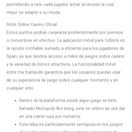
permitiendo a new cada jugador achar la versión la cual
mejor se adapte a su moda.
Slots Online Casino Oficial
Estos puntos podran canjearse posteriormente por premios
o convertirse en efectivo. La aplicación móvil para 1xSlots es
la opción confiable sumado a eficiente para los jugadores de
Spain, ya que destina acceso a miles de juegos sobre casino
y la variedad de bonos atractivos. La funcionalidad móvil
entre ma trampolín garantiza que los usuarios puedan usar
de su experiencia de juego sobre cualquier momento y en
cualquier sitio.
Dentro de la plataforma existe algun juego en listo
llamado Monopoly Are living, este se refiere de una dar
en una ruleta rusa por números.
Esta labia es particularmente ventajosa en los juegos