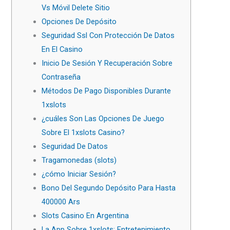
Vs Móvil Delete Sitio
Opciones De Depósito
Seguridad Ssl Con Protección De Datos
En El Casino
Inicio De Sesión Y Recuperación Sobre
Contraseña
Métodos De Pago Disponibles Durante
1xslots
¿cuáles Son Las Opciones De Juego
Sobre El 1xslots Casino?
Seguridad De Datos
Tragamonedas (slots)
¿cómo Iniciar Sesión?
Bono Del Segundo Depósito Para Hasta
400000 Ars
Slots Casino En Argentina
La App Sobre 1xslots: Entretenimiento