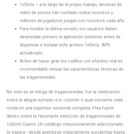
1xSlots – a lo largo de el propio trabajo, decenas de
miles de socios han confiado sobre nosotros y
millones de jugadores juegan con nosotros cada año.
Para instalar la última versión, los usuarios deben
desinstalar primero la aplicación existente antes de
dispensar e instalar este archivo 1xSlots APK
actualizado.
Antes de hacer girar los rodillos con efectivo real es
recomendable revisar las características técnicas de
las tragamonedas.
No solo es un intriga de tragamonedas; fue la celebración
sobre la alegría sumado a lo colorido o qual convierte cada
ronda en una expertise sensorial completa. Pisa fuerte
dentro sobre la fascinante selección de tragamonedas de
1xSlots Casino. Un catálogo minuciosamente seleccionado
te espera –desde aventuras mágicamente suculentas hasta