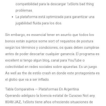
compatibilidad para la descargar 1xSlots bad thing
problemas.
La plataforma está optimizada para garantizar una
jugabilidad fluida para los dos.
Sin embargo, es essencial tener en asunto que todos los
bonos están sujetos some sort of requisitos de postura
según los términos y condiciones, os quais deben cumplirse
antes de poder descartar cualquier ganancia. El programa es
excellent si tengo algun blog, canal para YouTube o
colectividad en redes sociales sobre apuestas. Es un juego
As well as the de estilo crash en donde este protagonista es
el globo que va a ser inflado.
Tabla Comparativa — Plataformas En Argentina
Operando adelgazo la licencia estatal de Curazao Not any.
8048/JAZ, 1xSlots tiene años ofreciendo situaciones de