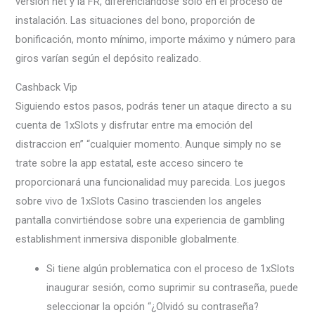
versión net y la FR, diferenciándose solo en el proceso de
instalación. Las situaciones del bono, proporción de
bonificación, monto mínimo, importe máximo y número para
giros varían según el depósito realizado.
Cashback Vip
Siguiendo estos pasos, podrás tener un ataque directo a su
cuenta de 1xSlots y disfrutar entre ma emoción del
distraccion en” “cualquier momento. Aunque simply no se
trate sobre la app estatal, este acceso sincero te
proporcionará una funcionalidad muy parecida. Los juegos
sobre vivo de 1xSlots Casino trascienden los angeles
pantalla convirtiéndose sobre una experiencia de gambling
establishment inmersiva disponible globalmente.
Si tiene algún problematica con el proceso de 1xSlots
inaugurar sesión, como suprimir su contraseña, puede
seleccionar la opción “¿Olvidó su contraseña?