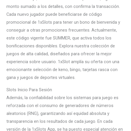
monto sumado a los detalles, con confirma la transacción.
Cada nuevo jugador puede beneficiarse de código
promocional de 1xSlots para tener un bono de bienvenida y
conseguir a otras promociones frecuentes. Actualmente,
este código vigente fue SUMMER, que activa todos los
bonificaciones disponibles. Explora nuestra colección de
juegos de alta calidad, diseñados para ofrecer la mejor
experiencia sobre usuario. 1xSlot amplía su oferta con una
emocionante selección de keno, bingo, tarjetas rasca con
gana y juegos de deportes virtuales.
Slots Inicio Para Sesión
Además, la confiabilidad sobre los sistemas para juego es
reforzada con el consumo de generadores de números
aleatorios (RNG), garantizando así equidad absoluta y
transparencia en los resultados de cada juego. En cada
versión de la 1xSlots App, se ha puesto especial atención en