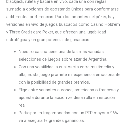
blackjack, ruleta y bacará en vivo, cada una con reglas
sumado a opciones de apostando únicas para conformarse
a diferentes preferencias. Para los amantes del póker, hay
versiones en vivo de juegos buscados como Casino Hold’em
y Three Credit card Poker, que ofrecen una jugabilidad
estratégica y un gran potencial de ganancias.
Nuestro casino tiene una de las más variadas
selecciones de juegos sobre azar de Argentina.
Con una volatilidad la cual oscila entre multimedia y
alta, exista juego promete mi experiencia emocionante
con la posibilidad de grandes premios.
Elige entre variantes europea, americana o francesa y
apuesta durante la acción ze desarrolla en estación
real.
Participar en tragamonedas con un RTP mayor a 96%
va a asegurarte grandes ganancias.