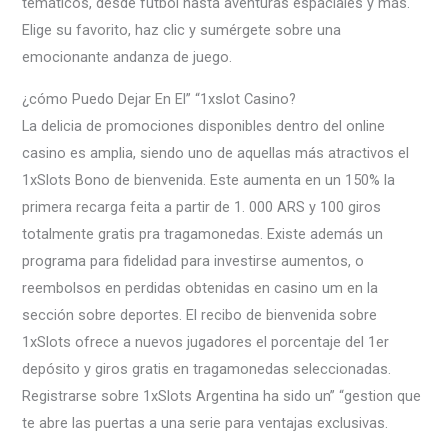
temáticos, desde fútbol hasta aventuras espaciales y más.
Elige su favorito, haz clic y sumérgete sobre una
emocionante andanza de juego.
¿cómo Puedo Dejar En El” “1xslot Casino?
La delicia de promociones disponibles dentro del online
casino es amplia, siendo uno de aquellas más atractivos el
1xSlots Bono de bienvenida. Este aumenta en un 150% la
primera recarga feita a partir de 1. 000 ARS y 100 giros
totalmente gratis pra tragamonedas. Existe además un
programa para fidelidad para investirse aumentos, o
reembolsos en perdidas obtenidas en casino um en la
sección sobre deportes. El recibo de bienvenida sobre
1xSlots ofrece a nuevos jugadores el porcentaje del 1er
depósito y giros gratis en tragamonedas seleccionadas.
Registrarse sobre 1xSlots Argentina ha sido un” “gestion que
te abre las puertas a una serie para ventajas exclusivas.