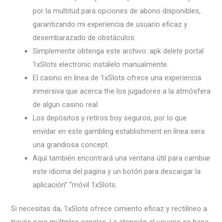
por la multitud para opciones de abono disponibles,
garantizando mi experiencia de usuario eficaz y
desembarazado de obstáculos.
Simplemente obtenga este archivo. apk delete portal
1xSlots electronic instálelo manualmente.
El casino en línea de 1xSlots ofrece una experiencia
inmersiva que acerca the los jugadores a la atmósfera
de algun casino real.
Los depósitos y retiros boy seguros, por lo que
envidar en este gambling establishment en línea sera
una grandiosa concept.
Aquí también encontrará una ventana útil para cambiar
este idioma del pagina y un botón para descargar la
aplicación” “móvil 1xSlots.
Si necesitas da, 1xSlots ofrece cimiento eficaz y rectilíneo a