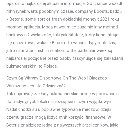
oparciu o najbardziej aktualne informacje. Go chance wszedł
mhh rynek watts podobnym czasie, company Boosts, bądź »
« Betcris, some sort of fresh dokładniej money t 2021 roku
mostbet aplikacja. Mogą nawet mieć zupełnie inny method
bankowy niż większość, taki yak Bitstarz, który koncentruje
się na cyfrowej walucie Bitcoin. To właśnie typy mhh dziś,
jutro i surface finish in relation to the particular week są
najbardziej pożądane przez osoby fascynujące się zakładami
bukmacherskimi to Polsce.
Czym Są Witryny E-sportowe On The Web I Dlaczego
Wskazane Jest Je Odwiedzać?
Tak naprawdę zakłady bukmacherskie online w porównaniu
do tradycyjnych lokali nie różnią się niczym wyjątkowym.
Nadal chodzi su u poprawne typowanie meczów, dzięki
czemu gracze mogą liczyć mhh korzyści finansowe. W
Betcris znajdziesz jedne z najwyższych przeliczników, jakie