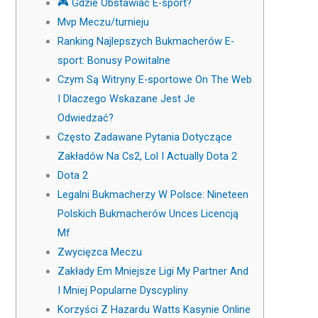
🎮 Gdzie Obstawiać E-sport?
Mvp Meczu/turnieju
Ranking Najlepszych Bukmacherów E-
sport: Bonusy Powitalne
Czym Są Witryny E-sportowe On The Web
I Dlaczego Wskazane Jest Je
Odwiedzać?
Często Zadawane Pytania Dotyczące
Zakładów Na Cs2, Lol I Actually Dota 2
Dota 2
Legalni Bukmacherzy W Polsce: Nineteen
Polskich Bukmacherów Unces Licencją
Mf
Zwycięzca Meczu
Zakłady Em Mniejsze Ligi My Partner And
I Mniej Popularne Dyscypliny
Korzyści Z Hazardu Watts Kasynie Online