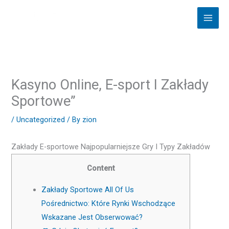
Skip
to
content
Kasyno Online, E-sport I Zakłady
Sportowe”
/
Uncategorized
/ By
zion
Zakłady E-sportowe Najpopularniejsze Gry I Typy Zakładów
Content
Zakłady Sportowe All Of Us
Pośrednictwo: Które Rynki Wschodzące
Wskazane Jest Obserwować?