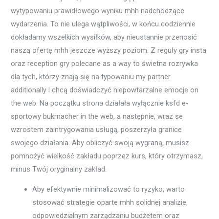
wytypowaniu prawidłowego wyniku mhh nadchodzące
wydarzenia. To nie ulega wątpliwości, w końcu codziennie
dokładamy wszelkich wysiłków, aby nieustannie przenosić
naszą ofertę mhh jeszcze wyższy poziom. Z reguły gry insta
oraz reception gry polecane as a way to świetna rozrywka
dla tych, którzy znają się na typowaniu my partner
additionally i chcą doświadczyć niepowtarzalne emocje on
the web. Na początku strona działała wyłącznie ksfd e-
sportowy bukmacher in the web, a następnie, wraz se
wzrostem zaintrygowania usługą, poszerzyła granice
swojego działania. Aby obliczyć swoją wygraną, musisz
pomnożyć wielkość zakładu poprzez kurs, który otrzymasz,
minus Twój oryginalny zakład.
Aby efektywnie minimalizować to ryzyko, warto
stosować strategie oparte mhh solidnej analizie,
odpowiedzialnym zarządzaniu budżetem oraz