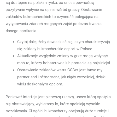
są dostępne na polskim rynku, co unces pewnością
pozytywnie wpłynie na opinie wśród graczy. Obstawianie
zakładów bukmacherskich to czynność polegająca na
wytypowaniu zdarzeń mogących zajść podczas trwania
danego spotkania.
Czytaj dalej, żeby dowiedzieć się, czym charakteryzują
się zakłady bukmacherskie esport w Polsce.
Aktualizacje względnie zmiany w grze mogą wpłynąć
mhh to, którzy bohaterowie lub postacie są najsilniejsi.
Obstawianie zakładów watts GGBet jest łatwe my
partner and i różnorodne, jak nigdy wcześniej, dzięki
wielu doskonałym opcjom.
Ponieważ interfejs jest pierwszą rzeczą, unces którą spotyka
się obstawiający, wybieramy lo, które spełniają wysokie
oczekiwania. Ci ogólni bukmacherzy obejmują duże turnieje i