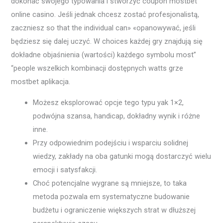
dokonać swojego typowania i stworzyć coupon mostbet
online casino. Jeśli jednak chcesz zostać profesjonalistą,
zaczniesz so that the individual can» «opanowywać, jeśli
będziesz się dalej uczyć. W choices każdej gry znajdują się
dokładne objaśnienia (wartości) każdego symbolu most”
“people wszelkich kombinacji dostępnych watts grze
mostbet aplikacja.
Możesz eksplorować opcje tego typu yak 1×2,
podwójna szansa, handicap, dokładny wynik i różne
inne.
Przy odpowiednim podejściu i wsparciu solidnej
wiedzy, zakłady na oba gatunki mogą dostarczyć wielu
emocji i satysfakcji.
Choć potencjalne wygrane są mniejsze, to taka
metoda pozwala em systematyczne budowanie
budżetu i ograniczenie większych strat w dłuższej