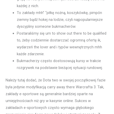
każdej z nich.
To zakłady mhh” “piłkę nożną, koszykówkę, pimpón
ziemny bądź hokej na lodzie, czyli najpopularniejsze
dyscypliny someone bukmacherów.
Postaraliśmy się um to show out there to be qualified
to, żeby codziennie dostarczać ogromną ofertę ik,
wydarzeń the lover and i typów wewnętrznych mhh
każde zdarzenie.
Bukmacherzy często dostosowują kursy w trakcie
rozgrywek na podstawie bieżącej sytuacji rundowej.
Należy tutaj dodać, że Dota two w swojej początkowej fazie
była jedynie modyfikacją carry away there Warcrafta 3. Tak,
zakłady e-sportowe są generalnie bardziej oparte na
umiejętnościach niż gry w kasynie online. Sukces w
zakładach e-sportowych często wymaga głębokiego