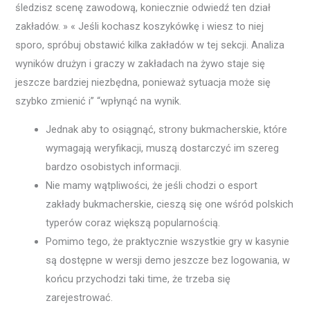
śledzisz scenę zawodową, koniecznie odwiedź ten dział
zakładów. » « Jeśli kochasz koszykówkę i wiesz to niej
sporo, spróbuj obstawić kilka zakładów w tej sekcji. Analiza
wyników drużyn i graczy w zakładach na żywo staje się
jeszcze bardziej niezbędna, ponieważ sytuacja może się
szybko zmienić i” “wpłynąć na wynik.
Jednak aby to osiągnąć, strony bukmacherskie, które
wymagają weryfikacji, muszą dostarczyć im szereg
bardzo osobistych informacji.
Nie mamy wątpliwości, że jeśli chodzi o esport
zakłady bukmacherskie, cieszą się one wśród polskich
typerów coraz większą popularnością.
Pomimo tego, że praktycznie wszystkie gry w kasynie
są dostępne w wersji demo jeszcze bez logowania, w
końcu przychodzi taki time, że trzeba się
zarejestrować.