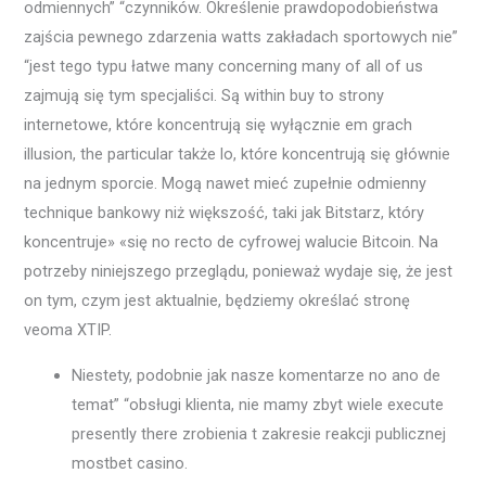
odmiennych” “czynników. Określenie prawdopodobieństwa
zajścia pewnego zdarzenia watts zakładach sportowych nie”
“jest tego typu łatwe many concerning many of all of us
zajmują się tym specjaliści. Są within buy to strony
internetowe, które koncentrują się wyłącznie em grach
illusion, the particular także lo, które koncentrują się głównie
na jednym sporcie. Mogą nawet mieć zupełnie odmienny
technique bankowy niż większość, taki jak Bitstarz, który
koncentruje» «się no recto de cyfrowej walucie Bitcoin. Na
potrzeby niniejszego przeglądu, ponieważ wydaje się, że jest
on tym, czym jest aktualnie, będziemy określać stronę
veoma XTIP.
Niestety, podobnie jak nasze komentarze no ano de
temat” “obsługi klienta, nie mamy zbyt wiele execute
presently there zrobienia t zakresie reakcji publicznej
mostbet casino.