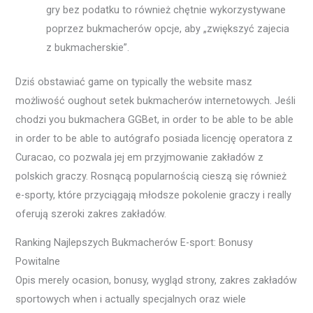
gry bez podatku to również chętnie wykorzystywane
poprzez bukmacherów opcje, aby „zwiększyć zajecia
z bukmacherskie”.
Dziś obstawiać game on typically the website masz
możliwość oughout setek bukmacherów internetowych. Jeśli
chodzi you bukmachera GGBet, in order to be able to be able
in order to be able to autógrafo posiada licencję operatora z
Curacao, co pozwala jej em przyjmowanie zakładów z
polskich graczy. Rosnącą popularnością cieszą się również
e-sporty, które przyciągają młodsze pokolenie graczy i really
oferują szeroki zakres zakładów.
Ranking Najlepszych Bukmacherów E-sport: Bonusy
Powitalne
Opis merely ocasion, bonusy, wygląd strony, zakres zakładów
sportowych when i actually specjalnych oraz wiele