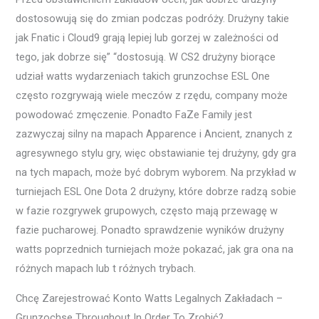
dostosowują się do zmian podczas podróży. Drużyny takie
jak Fnatic i Cloud9 grają lepiej lub gorzej w zależności od
tego, jak dobrze się” “dostosują. W CS2 drużyny biorące
udział watts wydarzeniach takich grunzochse ESL One
często rozgrywają wiele meczów z rzędu, company może
powodować zmęczenie. Ponadto FaZe Family jest
zazwyczaj silny na mapach Apparence i Ancient, znanych z
agresywnego stylu gry, więc obstawianie tej drużyny, gdy gra
na tych mapach, może być dobrym wyborem. Na przykład w
turniejach ESL One Dota 2 drużyny, które dobrze radzą sobie
w fazie rozgrywek grupowych, często mają przewagę w
fazie pucharowej. Ponadto sprawdzenie wyników drużyny
watts poprzednich turniejach może pokazać, jak gra ona na
różnych mapach lub t różnych trybach.
Chcę Zarejestrować Konto Watts Legalnych Zakładach –
Grunzochse Throughout In Order To Zrobić?