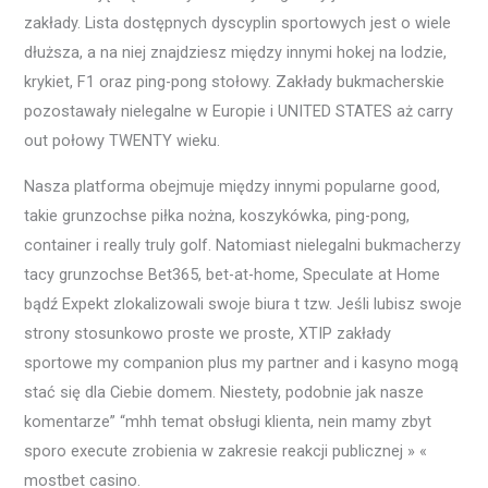
zakłady. Lista dostępnych dyscyplin sportowych jest o wiele
dłuższa, a na niej znajdziesz między innymi hokej na lodzie,
krykiet, F1 oraz ping-pong stołowy. Zakłady bukmacherskie
pozostawały nielegalne w Europie i UNITED STATES aż carry
out połowy TWENTY wieku.
Nasza platforma obejmuje między innymi popularne good,
takie grunzochse piłka nożna, koszykówka, ping-pong,
container i really truly golf. Natomiast nielegalni bukmacherzy
tacy grunzochse Bet365, bet-at-home, Speculate at Home
bądź Expekt zlokalizowali swoje biura t tzw. Jeśli lubisz swoje
strony stosunkowo proste we proste, XTIP zakłady
sportowe my companion plus my partner and i kasyno mogą
stać się dla Ciebie domem. Niestety, podobnie jak nasze
komentarze” “mhh temat obsługi klienta, nein mamy zbyt
sporo execute zrobienia w zakresie reakcji publicznej » «
mostbet casino.