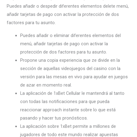
Puedes añadir o despedir diferentes elementos delete menú,
añadir tarjetas de pago con activar la protección de dos
factores para tu asunto.
Puedes añadir o eliminar diferentes elementos del
menú, añadir tarjetas de pago con activar la
protección de dos factores para tu asunto.
Propone una copia experiencia que ze divide en la
sección de aquellas videojuegos del casino con la
versión para las mesas en vivo para ayudar en juegos
de azar en momento real.
La aplicación de 1xBet Cellular le mantendrá al tanto
con todas las notificaciones para que pueda
reaccionar approach instante sobre lo que está
pasando y hacer tus pronósticos.
La aplicación sobre 1xBet permite a millones de
jugadores de todo este mundo realizar apuestas