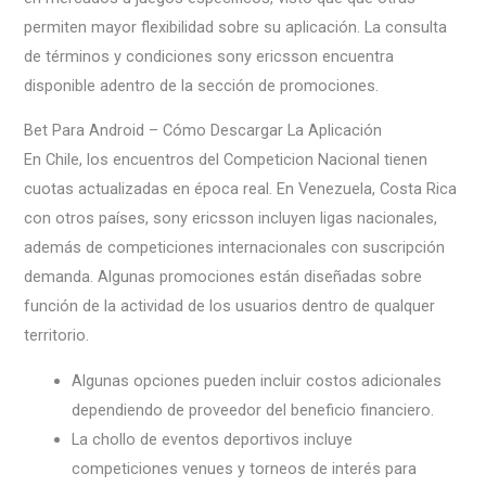
permiten mayor flexibilidad sobre su aplicación. La consulta
de términos y condiciones sony ericsson encuentra
disponible adentro de la sección de promociones.
Bet Para Android – Cómo Descargar La Aplicación
En Chile, los encuentros del Competicion Nacional tienen
cuotas actualizadas en época real. En Venezuela, Costa Rica
con otros países, sony ericsson incluyen ligas nacionales,
además de competiciones internacionales con suscripción
demanda. Algunas promociones están diseñadas sobre
función de la actividad de los usuarios dentro de qualquer
territorio.
Algunas opciones pueden incluir costos adicionales
dependiendo de proveedor del beneficio financiero.
La chollo de eventos deportivos incluye
competiciones venues y torneos de interés para