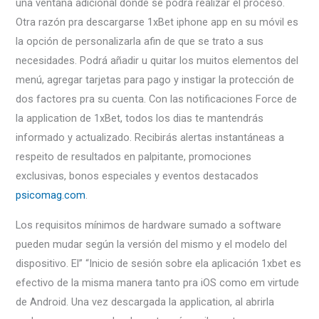
una ventana adicional donde se podrá realizar el proceso.
Otra razón pra descargarse 1xBet iphone app en su móvil es
la opción de personalizarla afin de que se trato a sus
necesidades. Podrá añadir u quitar los muitos elementos del
menú, agregar tarjetas para pago y instigar la protección de
dos factores pra su cuenta. Con las notificaciones Force de
la application de 1xBet, todos los dias te mantendrás
informado y actualizado. Recibirás alertas instantáneas a
respeito de resultados en palpitante, promociones
exclusivas, bonos especiales y eventos destacados
psicomag.com
.
Los requisitos mínimos de hardware sumado a software
pueden mudar según la versión del mismo y el modelo del
dispositivo. El” “Inicio de sesión sobre ela aplicación 1xbet es
efectivo de la misma manera tanto pra iOS como em virtude
de Android. Una vez descargada la application, al abrirla