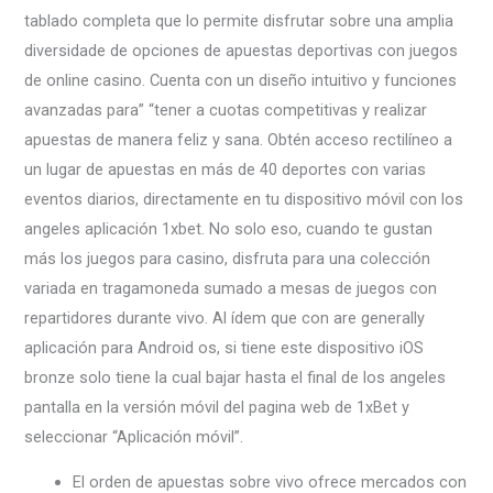
tablado completa que lo permite disfrutar sobre una amplia
diversidade de opciones de apuestas deportivas con juegos
de online casino. Cuenta con un diseño intuitivo y funciones
avanzadas para” “tener a cuotas competitivas y realizar
apuestas de manera feliz y sana. Obtén acceso rectilíneo a
un lugar de apuestas en más de 40 deportes con varias
eventos diarios, directamente en tu dispositivo móvil con los
angeles aplicación 1xbet. No solo eso, cuando te gustan
más los juegos para casino, disfruta para una colección
variada en tragamoneda sumado a mesas de juegos con
repartidores durante vivo. Al ídem que con are generally
aplicación para Android os, si tiene este dispositivo iOS
bronze solo tiene la cual bajar hasta el final de los angeles
pantalla en la versión móvil del pagina web de 1xBet y
seleccionar “Aplicación móvil”.
El orden de apuestas sobre vivo ofrece mercados con