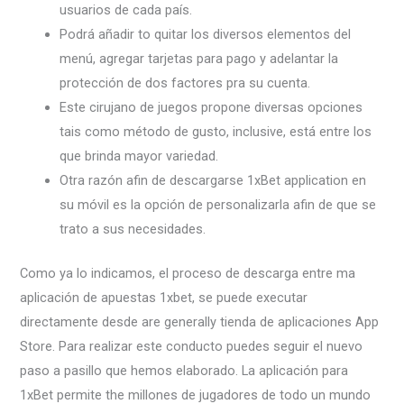
usuarios de cada país.
Podrá añadir to quitar los diversos elementos del
menú, agregar tarjetas para pago y adelantar la
protección de dos factores pra su cuenta.
Este cirujano de juegos propone diversas opciones
tais como método de gusto, inclusive, está entre los
que brinda mayor variedad.
Otra razón afin de descargarse 1xBet application en
su móvil es la opción de personalizarla afin de que se
trato a sus necesidades.
Como ya lo indicamos, el proceso de descarga entre ma
aplicación de apuestas 1xbet, se puede executar
directamente desde are generally tienda de aplicaciones App
Store. Para realizar este conducto puedes seguir el nuevo
paso a pasillo que hemos elaborado. La aplicación para
1xBet permite the millones de jugadores de todo un mundo