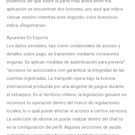
podemos ver que sobre la parte más arriba entre ma
aplicación se encuentran dos botones, uno azul que indica
«Iniciar sesión» mientras este segundo, color licencioso
indica «Registrarse».
Apuestas En Esports
Los datos sensibles, tais como credenciales de acceso y
detalles sobre pago, se transmiten mediante conexiones
seguras. Se aplican medidas de autenticación para prevenir”
“accesos no autorizados con garantizar la integridad de las
cuentas registradas. La trampolín opera bajo la licencia
internacional produzida por una dirigente de juegos durante
el extranjero. En el territorio chileno, la legislación genuine no
reconoce tu operación dentro del marco de regulaciones
locales, lo o qual puede afectar el acceso a ciertos servicios.
La selección de idioma ze puede realizar dentro del chat to
en la configuración del perfil. Algunas secciones de ayuda