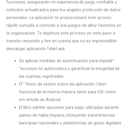
funciones, asegurando mi experiencia de juego confiable y
métodos actualizados para los angeles protección de datos
personales. La aplicación te proporcionará este acceso
rápido sumado a cómodo a sus juegos de albur favoritos en
la organizacion. Te dejamos este proceso en este paso a
transito resumido y five en cuenta que no es imprecindible
descargar aplicación 1xbet apk.
Se aplican medidas de autenticación para impedir”
“accesos no autorizados y garantizar la integridad de
las cuentas registradas.
El” “Inicio de sesión sobre ela aplicación 1xbet
funciona de la misma manera tanto para iOS como
em virtude de Android.
El libro admite opciones para pago utilizadas durante
países de habla hispana, incluyendo transferencias
bancarias nacionales y plataformas de gusto digitales.