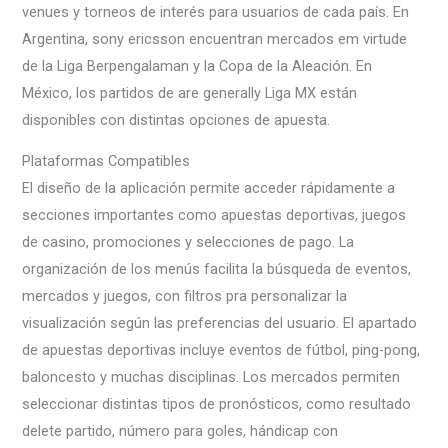
venues y torneos de interés para usuarios de cada país. En
Argentina, sony ericsson encuentran mercados em virtude
de la Liga Berpengalaman y la Copa de la Aleación. En
México, los partidos de are generally Liga MX están
disponibles con distintas opciones de apuesta.
Plataformas Compatibles
El diseño de la aplicación permite acceder rápidamente a
secciones importantes como apuestas deportivas, juegos
de casino, promociones y selecciones de pago. La
organización de los menús facilita la búsqueda de eventos,
mercados y juegos, con filtros pra personalizar la
visualización según las preferencias del usuario. El apartado
de apuestas deportivas incluye eventos de fútbol, ping-pong,
baloncesto y muchas disciplinas. Los mercados permiten
seleccionar distintas tipos de pronósticos, como resultado
delete partido, número para goles, hándicap con