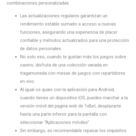
combinaciones personalizadas.
Las actualizaciones regulares garantizan un
rendimiento estable sumado a acceso a nuevas
funciones, asegurando una experiencia de placer
confiable y métodos actualizados para una protección
de datos personales.
No solo eso, cuando te gustan más los juegos sobre
casino, disfruta de una colección variada en
tragamoneda con mesas de juegos con repartidores
en vivo.
Al igual os quais con la aplicación para Android,
cuando tienes un dispositivo iOS, puedes marchar a la
versión móvil del pagina web de 1xBet, desplazarte
hasta una parte inferior para la pantalla con
seleccionar “Aplicaciones móviles”.
Sin embargo, es recomendable repasar los requisitos