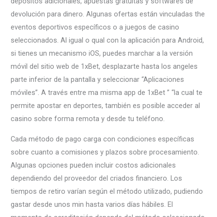
depósitos adicionales, apuestas gratuitas y softwares de
devolución para dinero. Algunas ofertas están vinculadas the
eventos deportivos específicos o a juegos de casino
seleccionados. Al igual o qual con la aplicación para Android,
si tienes un mecanismo iOS, puedes marchar a la versión
móvil del sitio web de 1xBet, desplazarte hasta los angeles
parte inferior de la pantalla y seleccionar “Aplicaciones
móviles”. A través entre ma misma app de 1xBet ” “la cual te
permite apostar en deportes, también es posible acceder al
casino sobre forma remota y desde tu teléfono.
Cada método de pago carga con condiciones específicas
sobre cuanto a comisiones y plazos sobre procesamiento.
Algunas opciones pueden incluir costos adicionales
dependiendo del proveedor del criados financiero. Los
tiempos de retiro varían según el método utilizado, pudiendo
gastar desde unos min hasta varios días hábiles. El