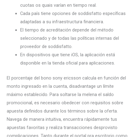
cuotas os quais varían en tiempo real.
Cada país tiene opciones de soddisfatto específicas
adaptadas a su infraestructura financiera.
El tiempo de acreditación depende del método
seleccionado y de todas las políticas internas del
proveedor de soddisfatto.
En dispositivos que tiene iOS, la aplicación está
disponible en la tienda oficial para aplicaciones.
El porcentaje del bono sony ericsson calcula en función del
monto ingresado en la cuenta, disadvantage un límite
máximo establecido. Para soltarse la melena el saldo
promocional, es necesario obedecer con requisitos sobre
apuesta definidos durante los términos sobre la oferta.
Navega de manera intuitiva, encuentra rápidamente tus
apuestas favoritas y realiza transacciones desprovisto
complicaciones. Tanto durante el portal pra escritorio como