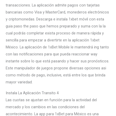
transacciones. La aplicación admite pagos con tarjetas
bancarias como Visa y MasterCard, monederos electrónicos
y criptomonedas. Descarga e instala 1xbet móvil con esta
guia paso the paso que hemos preparado y suma con la la
cual podrás completar exista proceso de manera rápida y
sencilla para empezar a divertirte en la aplicación 1xbet
México. La aplicación de 1xBet Mobile le mantendrá ing tanto
con las notificaciones para que pueda reaccionar way
instante sobre lo que está pasando y hacer sus pronósticos.
Este manipulador de juegos propone diversas opciones asi
como método de pago, inclusive, está entre los que brinda
mayor variedad.
Instala La Aplicación Transito 4
Las cuotas se ajustan en función para la actividad del
mercado y los cambios en las condiciones del
acontecimiento. La app para 1xBet para México es una