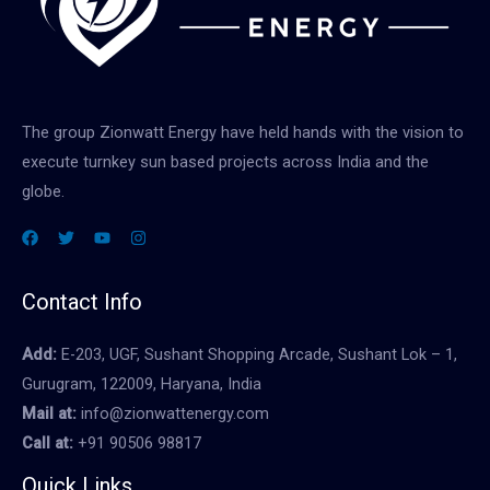
The group Zionwatt Energy have held hands with the vision to
execute turnkey sun based projects across India and the
globe.
Contact Info
Add:
E-203, UGF, Sushant Shopping Arcade, Sushant Lok – 1,
Gurugram, 122009, Haryana, India
Mail at:
info@zionwattenergy.com
Call at:
+91 90506 98817
Quick Links