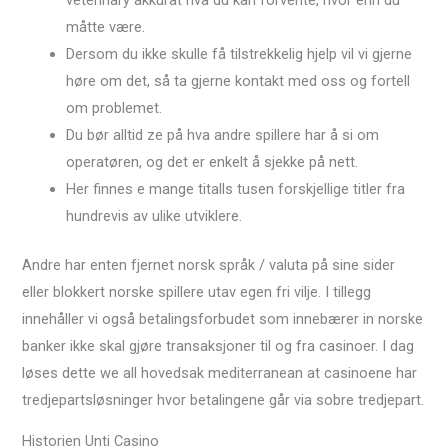
måtte være.
Dersom du ikke skulle få tilstrekkelig hjelp vil vi gjerne
høre om det, så ta gjerne kontakt med oss og fortell
om problemet.
Du bør alltid ze på hva andre spillere har å si om
operatøren, og det er enkelt å sjekke på nett.
Her finnes e mange titalls tusen forskjellige titler fra
hundrevis av ulike utviklere.
Andre har enten fjernet norsk språk / valuta på sine sider
eller blokkert norske spillere utav egen fri vilje. I tillegg
innehåller vi også betalingsforbudet som innebærer in norske
banker ikke skal gjøre transaksjoner til og fra casinoer. I dag
løses dette we all hovedsak mediterranean at casinoene har
tredjepartsløsninger hvor betalingene går via sobre tredjepart.
Historien Unti Casino