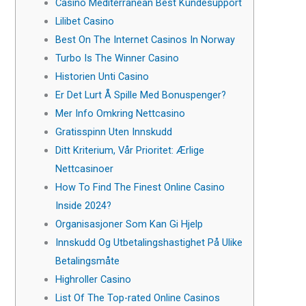
Casino Mediterranean Best Kundesupport
Lilibet Casino
Best On The Internet Casinos In Norway
Turbo Is The Winner Casino
Historien Unti Casino
Er Det Lurt Å Spille Med Bonuspenger?
Mer Info Omkring Nettcasino
Gratisspinn Uten Innskudd
Ditt Kriterium, Vår Prioritet: Ærlige
Nettcasinoer
How To Find The Finest Online Casino
Inside 2024?
Organisasjoner Som Kan Gi Hjelp
Innskudd Og Utbetalingshastighet På Ulike
Betalingsmåte
Highroller Casino
List Of The Top-rated Online Casinos