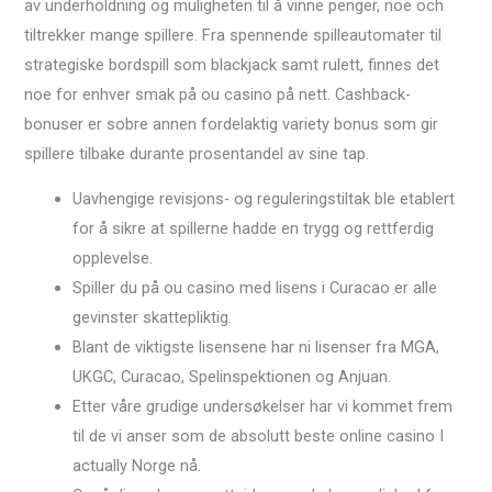
av underholdning og muligheten til å vinne penger, noe och
tiltrekker mange spillere. Fra spennende spilleautomater til
strategiske bordspill som blackjack samt rulett, finnes det
noe for enhver smak på ou casino på nett. Cashback-
bonuser er sobre annen fordelaktig variety bonus som gir
spillere tilbake durante prosentandel av sine tap.
Uavhengige revisjons- og reguleringstiltak ble etablert
for å sikre at spillerne hadde en trygg og rettferdig
opplevelse.
Spiller du på ou casino med lisens i Curacao er alle
gevinster skattepliktig.
Blant de viktigste lisensene har ni lisenser fra MGA,
UKGC, Curacao, Spelinspektionen og Anjuan.
Etter våre grudige undersøkelser har vi kommet frem
til de vi anser som de absolutt beste online casino I
actually Norge nå.