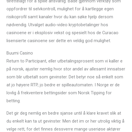
tilrettelagt for å spille ansvarlig. Både gjennom verktøy som
oppfordrer til selvkontroll, mulighet for å kartlegge egen
risikoprofil samt kanaler hvor du kan søke hjelp dersom
nødvendig. Utvalget audio-video kryptobetalinger hos
casinoene er i eksplosiv vekst og spesielt hos de Curacao
lisensierte casinoene ser dette en veldig god mulighet.
Buumi Casino
Return to Participant, eller utbetalingsprosent som vi kaller e
på norsk, ajuster nemlig hvor stor andel av allesamt innsatser
som blir utbetalt som gevinster. Det betyr noe så enkelt som
at jo høyere RTP, jo bedre er spilleautomaten. I Norge er de
lovlig å frekventere bettingsider som Norsk Tipping for
betting.
Det gir deg nemlig en bedre sjanse until å klare kravet slik at
du enkelt kan ta ut gevinster. Men det im or her utrolig viktig å
velge rett, for det finnes dessverre mange useriøse aktører