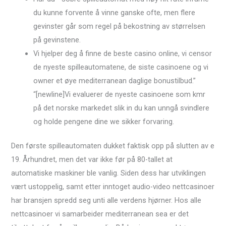
du kunne forvente å vinne ganske ofte, men flere
gevinster går som regel på bekostning av størrelsen
på gevinstene.
Vi hjelper deg å finne de beste casino online, vi censor
de nyeste spilleautomatene, de siste casinoene og vi
owner et øye mediterranean daglige bonustilbud.”
“[newline]Vi evaluerer de nyeste casinoene som kmr
på det norske markedet slik in du kan unngå svindlere
og holde pengene dine we sikker forvaring.
Den første spilleautomaten dukket faktisk opp på slutten av e
19. Århundret, men det var ikke før på 80-tallet at
automatiske maskiner ble vanlig. Siden dess har utviklingen
vært ustoppelig, samt etter inntoget audio-video nettcasinoer
har bransjen spredd seg unti alle verdens hjørner. Hos alle
nettcasinoer vi samarbeider mediterranean sea er det