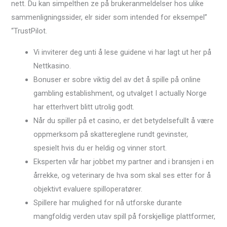
nett. Du kan simpelthen ze på brukeranmeldelser hos ulike
sammenligningssider, elr sider som intended for eksempel”
“TrustPilot.
Vi inviterer deg unti å lese guidene vi har lagt ut her på
Nettkasino.
Bonuser er sobre viktig del av det å spille på online
gambling establishment, og utvalget I actually Norge
har etterhvert blitt utrolig godt.
Når du spiller på et casino, er det betydelsefullt å være
oppmerksom på skattereglene rundt gevinster,
spesielt hvis du er heldig og vinner stort.
Eksperten vår har jobbet my partner and i bransjen i en
årrekke, og veterinary de hva som skal ses etter for å
objektivt evaluere spilloperatører.
Spillere har mulighed for nå utforske durante
mangfoldig verden utav spill på forskjellige plattformer,