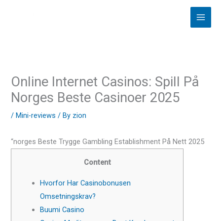
Skip
to
content
Online Internet Casinos: Spill På
Norges Beste Casinoer 2025
/
Mini-reviews
/ By
zion
“norges Beste Trygge Gambling Establishment På Nett 2025
Content
Hvorfor Har Casinobonusen
Omsetningskrav?
Buumi Casino