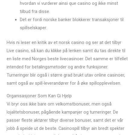
hvordan vi vurderer ainsi que casino og ikke minst
tilbud fra disse.
Det er fordi norske banker blokkerer transaksjoner til
spillselskaper.
Hvis ni leser en kritik av et norsk casino og ser at det tilbyr
Live casino, så kan du klikke på lenken samt du tas direkte til
en liste med Norges beste livecasinoer. Det samme er tilfellet
intended for betalingsmetoder og andre funksjoner.
Turneringer blir også i større grad brukt utav online casinoer,
samt også av spill-leverandører for å øke spillopplevelsen.
Organisasjoner Som Kan Gi Hjelp
Vi bryr oss ikke bare om velkomstbonuser, men også
lojalitetsbonuser, pågående kampanjer og turneringer. De
passer fleste aktører tilbyr diverse bonuser, samt det er vår
jobb å speide ut de beste. Casinospill tilbyr ain bredt spekter