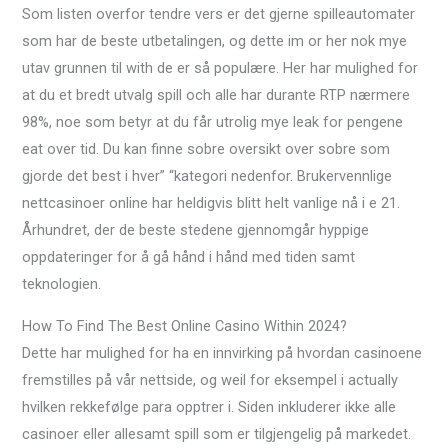
Som listen overfor tendre vers er det gjerne spilleautomater
som har de beste utbetalingen, og dette im or her nok mye
utav grunnen til with de er så populære. Her har mulighed for
at du et bredt utvalg spill och alle har durante RTP nærmere
98%, noe som betyr at du får utrolig mye leak for pengene
eat over tid. Du kan finne sobre oversikt over sobre som
gjorde det best i hver” “kategori nedenfor. Brukervennlige
nettcasinoer online har heldigvis blitt helt vanlige nå i e 21.
Århundret, der de beste stedene gjennomgår hyppige
oppdateringer for å gå hånd i hånd med tiden samt
teknologien.
How To Find The Best Online Casino Within 2024?
Dette har mulighed for ha en innvirking på hvordan casinoene
fremstilles på vår nettside, og weil for eksempel i actually
hvilken rekkefølge para opptrer i. Siden inkluderer ikke alle
casinoer eller allesamt spill som er tilgjengelig på markedet.