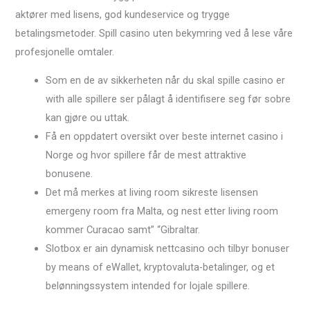
aktører med lisens, god kundeservice og trygge
betalingsmetoder. Spill casino uten bekymring ved å lese våre
profesjonelle omtaler.
Som en de av sikkerheten når du skal spille casino er
with alle spillere ser pålagt å identifisere seg før sobre
kan gjøre ou uttak.
Få en oppdatert oversikt over beste internet casino i
Norge og hvor spillere får de mest attraktive
bonusene.
Det må merkes at living room sikreste lisensen
emergeny room fra Malta, og nest etter living room
kommer Curacao samt” “Gibraltar.
Slotbox er ain dynamisk nettcasino och tilbyr bonuser
by means of eWallet, kryptovaluta-betalinger, og et
belønningssystem intended for lojale spillere.