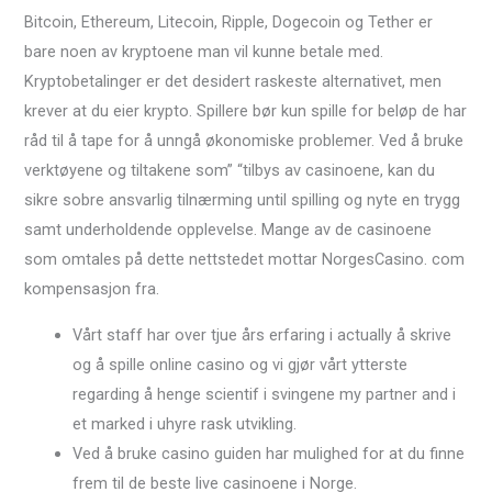
Bitcoin, Ethereum, Litecoin, Ripple, Dogecoin og Tether er
bare noen av kryptoene man vil kunne betale med.
Kryptobetalinger er det desidert raskeste alternativet, men
krever at du eier krypto. Spillere bør kun spille for beløp de har
råd til å tape for å unngå økonomiske problemer. Ved å bruke
verktøyene og tiltakene som” “tilbys av casinoene, kan du
sikre sobre ansvarlig tilnærming until spilling og nyte en trygg
samt underholdende opplevelse. Mange av de casinoene
som omtales på dette nettstedet mottar NorgesCasino. com
kompensasjon fra.
Vårt staff har over tjue års erfaring i actually å skrive
og å spille online casino og vi gjør vårt ytterste
regarding å henge scientif i svingene my partner and i
et marked i uhyre rask utvikling.
Ved å bruke casino guiden har mulighed for at du finne
frem til de beste live casinoene i Norge.