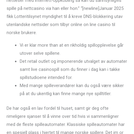
nettleser med internett-oppkobling så kan du sannsynligvis
spille på nettcasino via han eller hon.” “[newline]Januar 2025
fikk Lotteritilsynet myndighet til å kreve DNS-blokkering utav
utenlandske nettsider som tilbyr online on line casino til
norske brukere.
Vi er klar more than at en rikholdig spillopplevelse går
utover selve spillene.
Det retail outlet og imponerende utvalget av automater
samt live casinospill som du finner i dag kan i takke
spillstudioene intended for.
Med mange spilleverandører kan du også være sikker
på at du ukentlig kan finne mange nye spilltitler.
De har også en lav fordel til huset, samt gir deg ofte
rimeligere sjanser til å vinne over tid hvis vi sammenligner
med de fleste spilleautomater. Klassiske spilleautomater har
en spesiell plass i hjertet til mange norske spillere. Det im or