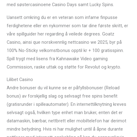
med søstercasinoene Casino Days samt Lucky Spins.
Uansett omkring du er en veteran som infame finpusse
ferdighetene eller en nykommer som tar dine første skritt, er
våre spillguider her regarding å veilede degrees. Goatz
Casino, ainsi que norskvennlig nettcasino we 2025, byr på
100% No-Sticky velkomstbonus opptil kr + 100 gratisspinn.
Spill trygt med lisens fra Kahnawake Video gaming
Commission, raske uttak og støtte for Revolut og krypto.
Lilibet Casino
Andre bonuser du vil kunne se er påfyllsbonuser (Reload
bonus) av forskjellig slag og selvsagt free spins benefit
(gratisrunder i spilleautomater). En internettilknytning kreves
selvsagt også, hvilken type enhet man bruker, enten det er
datamaskin, bærbar, nettbrett eller mobiltelefon har derimot
mindre betydning. Hvis ni har mulighet until å åpne durante