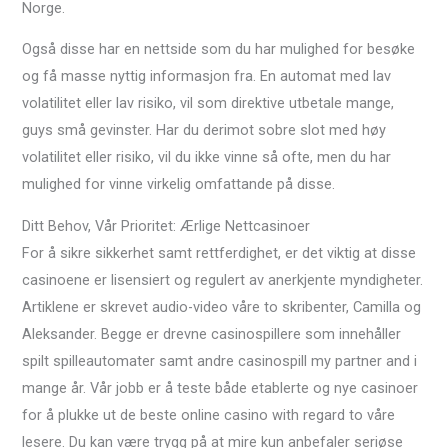
Norge.
Også disse har en nettside som du har mulighed for besøke
og få masse nyttig informasjon fra. En automat med lav
volatilitet eller lav risiko, vil som direktive utbetale mange,
guys små gevinster. Har du derimot sobre slot med høy
volatilitet eller risiko, vil du ikke vinne så ofte, men du har
mulighed for vinne virkelig omfattande på disse.
Ditt Behov, Vår Prioritet: Ærlige Nettcasinoer
For å sikre sikkerhet samt rettferdighet, er det viktig at disse
casinoene er lisensiert og regulert av anerkjente myndigheter.
Artiklene er skrevet audio-video våre to skribenter, Camilla og
Aleksander. Begge er drevne casinospillere som innehåller
spilt spilleautomater samt andre casinospill my partner and i
mange år. Vår jobb er å teste både etablerte og nye casinoer
for å plukke ut de beste online casino with regard to våre
lesere. Du kan være trygg på at mire kun anbefaler seriøse