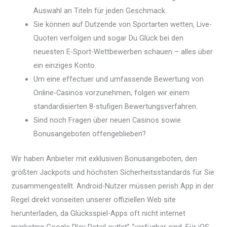
Auswahl an Titeln für jeden Geschmack.
Sie können auf Dutzende von Sportarten wetten, Live-
Quoten verfolgen und sogar Du Glück bei den
neuesten E-Sport-Wettbewerben schauen – alles über
ein einziges Konto.
Um eine effectuer und umfassende Bewertung von
Online-Casinos vorzunehmen, folgen wir einem
standardisierten 8-stufigen Bewertungsverfahren.
Sind noch Fragen über neuen Casinos sowie
Bonusangeboten offengeblieben?
Wir haben Anbieter mit exklusiven Bonusangeboten, den
größten Jackpots und höchsten Sicherheitsstandards für Sie
zusammengestellt. Android-Nutzer müssen perish App in der
Regel direkt vonseiten unserer offiziellen Web site
herunterladen, da Glücksspiel-Apps oft nicht internet