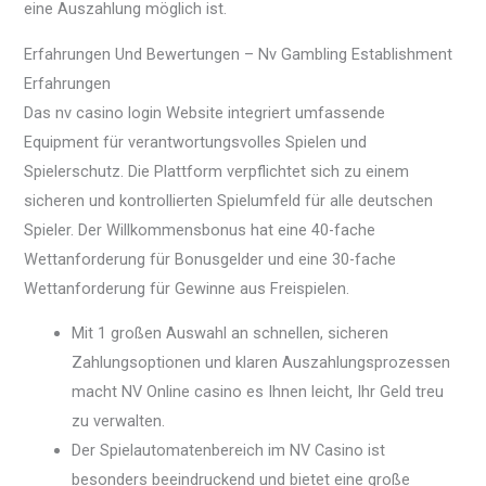
eine Auszahlung möglich ist.
Erfahrungen Und Bewertungen – Nv Gambling Establishment
Erfahrungen
Das nv casino login Website integriert umfassende
Equipment für verantwortungsvolles Spielen und
Spielerschutz. Die Plattform verpflichtet sich zu einem
sicheren und kontrollierten Spielumfeld für alle deutschen
Spieler. Der Willkommensbonus hat eine 40-fache
Wettanforderung für Bonusgelder und eine 30-fache
Wettanforderung für Gewinne aus Freispielen.
Mit 1 großen Auswahl an schnellen, sicheren
Zahlungsoptionen und klaren Auszahlungsprozessen
macht NV Online casino es Ihnen leicht, Ihr Geld treu
zu verwalten.
Der Spielautomatenbereich im NV Casino ist
besonders beeindruckend und bietet eine große