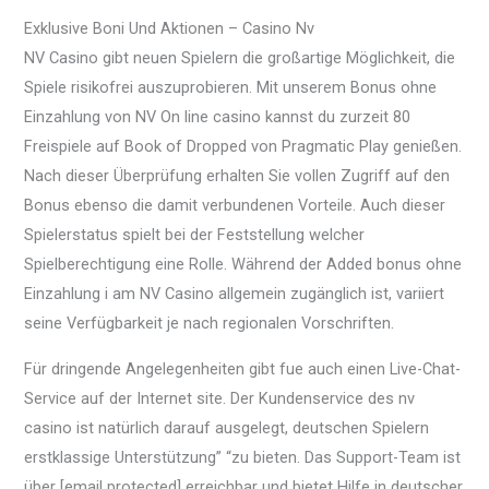
Exklusive Boni Und Aktionen – Casino Nv
NV Casino gibt neuen Spielern die großartige Möglichkeit, die
Spiele risikofrei auszuprobieren. Mit unserem Bonus ohne
Einzahlung von NV On line casino kannst du zurzeit 80
Freispiele auf Book of Dropped von Pragmatic Play genießen.
Nach dieser Überprüfung erhalten Sie vollen Zugriff auf den
Bonus ebenso die damit verbundenen Vorteile. Auch dieser
Spielerstatus spielt bei der Feststellung welcher
Spielberechtigung eine Rolle. Während der Added bonus ohne
Einzahlung i am NV Casino allgemein zugänglich ist, variiert
seine Verfügbarkeit je nach regionalen Vorschriften.
Für dringende Angelegenheiten gibt fue auch einen Live-Chat-
Service auf der Internet site. Der Kundenservice des nv
casino ist natürlich darauf ausgelegt, deutschen Spielern
erstklassige Unterstützung” “zu bieten. Das Support-Team ist
über [email protected] erreichbar und bietet Hilfe in deutscher