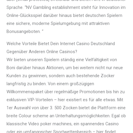
Sprache. “NV Gambling establishment steht für Innovation im
Online-Glücksspiel darüber hinaus bietet deutschen Spielern
eine sichere, moderne Spielumgebung mit attraktiven
Bonusangeboten. “
Welche Vorteile Bietet Dein Internet Casino Deutschland
Gegenüber Anderen Online Casinos?
Wir bieten unseren Spielern ständig eine Vielfältigkeit von
Boni darüber hinaus Aktionen, um bei weitem nicht nur neue
Kunden zu gewinnen, sondern auch bestehende Zocker
langfristig zu binden. Von einem großzügigen
Willkommenspaket über regelmäßige Promotionen bis hin zu
exklusiven VIP-Vorteilen – hier existiert es für alle etwas. Mit
1er Auswahl von über 3. 500 Zocken bietet die Plattform eine
breite Colour scheme an Unterhaltungsmöglichkeiten. Egal ob
klassische Video poker machines, ein spannendes Casino
oder ein umfangreicher Sportwettenbereich – hier findet