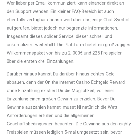
Wer lieber per Email kommuniziert, kann einander direkt an
den Support wenden. Ein kleiner FAQ-Bereich ist auch
ebenfalls verfügbar ebenso wird über dasjenige Chat-Symbol
aufgerufen, bietet jedoch nur begrenzte Informationen.
Insgesamt dieses solider Service, dieser schnell und
unkompliziert weiterhilft. Die Plattform bietet ein großzügiges
Willkommenspaket von bis zu 2. 000€ und 225 Freispielen
über die ersten drei Einzahlungen.
Darüber hinaus kannst Du darüber hinaus echtes Geld
abbauen, denn der On the internet Casino Echtgeld Reward
ohne Einzahlung existiert Dir die Möglichkeit, vor einer
Einzahlung einen großen Gewinn zu erzielen. Bevor Du
Gewinne auszahlen kannst, musst Ni natürlich die Wett
Anforderungen erfüllen und die allgemeinen
Geschäftsbedingungen beachten. Die Gewinne aus den eighty
Freispielen müssen lediglich 5-mal umgesetzt sein, bevor