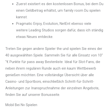
Zuerst existiert es den kostenlosen Bonus, bei dem Du
einen Geldbetrag erhältst, um family room Du spielen
kannst.
Pragmatic Enjoy, Evolution, NetEnt ebenso viele
weitere Leading Studios sorgen dafür, dass ich ständig
etwas Neues entdecke.
Treten Sie gegen andere Spieler the und spielen Sie eines der
40 ausgewählten Spiele. Sammeln Sie für alle Einsatz von 10″
“€ Punkte für pass away Bestenliste. Ideal für Slot-Fans, die
neben ihrem regulären Runde auch ein kaum Wettbewerb
genießen möchten. Eine vollständige Übersicht über alle
Casino- und Sportboni, einschließlich Schritt-für-Schritt-
Anleitungen zur Inanspruchnahme der einzelnen Angebote,
finden Sie auf unserer Bonusseite.
Mobil Bei Nv Spielen