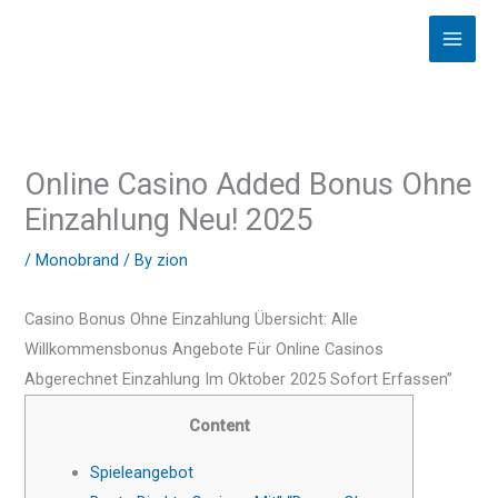
Skip
to
content
Online Casino Added Bonus Ohne
Einzahlung Neu! 2025
/
Monobrand
/ By
zion
Casino Bonus Ohne Einzahlung Übersicht: Alle
Willkommensbonus Angebote Für Online Casinos
Abgerechnet Einzahlung Im Oktober 2025 Sofort Erfassen”
Content
Spieleangebot