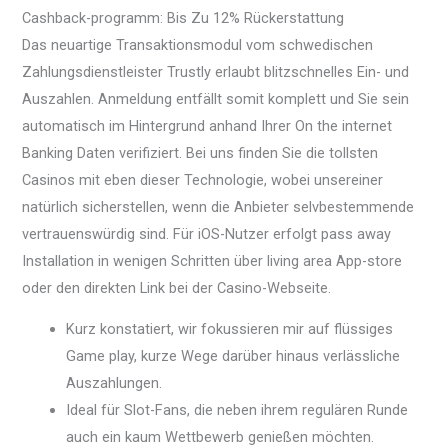
Cashback-programm: Bis Zu 12% Rückerstattung
Das neuartige Transaktionsmodul vom schwedischen
Zahlungsdienstleister Trustly erlaubt blitzschnelles Ein- und
Auszahlen. Anmeldung entfällt somit komplett und Sie sein
automatisch im Hintergrund anhand Ihrer On the internet
Banking Daten verifiziert. Bei uns finden Sie die tollsten
Casinos mit eben dieser Technologie, wobei unsereiner
natürlich sicherstellen, wenn die Anbieter selvbestemmende
vertrauenswürdig sind. Für iOS-Nutzer erfolgt pass away
Installation in wenigen Schritten über living area App-store
oder den direkten Link bei der Casino-Webseite.
Kurz konstatiert, wir fokussieren mir auf flüssiges
Game play, kurze Wege darüber hinaus verlässliche
Auszahlungen.
Ideal für Slot-Fans, die neben ihrem regulären Runde
auch ein kaum Wettbewerb genießen möchten.