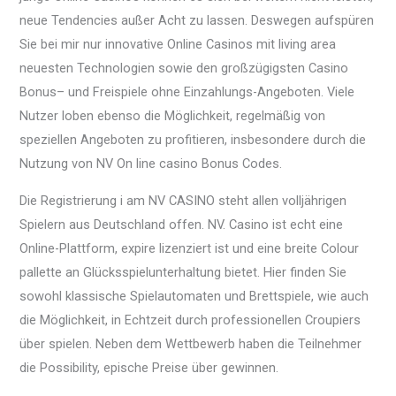
neue Tendencies außer Acht zu lassen. Deswegen aufspüren
Sie bei mir nur innovative Online Casinos mit living area
neuesten Technologien sowie den großzügigsten Casino
Bonus– und Freispiele ohne Einzahlungs-Angeboten. Viele
Nutzer loben ebenso die Möglichkeit, regelmäßig von
speziellen Angeboten zu profitieren, insbesondere durch die
Nutzung von NV On line casino Bonus Codes.
Die Registrierung i am NV CASINO steht allen volljährigen
Spielern aus Deutschland offen. NV. Casino ist echt eine
Online-Plattform, expire lizenziert ist und eine breite Colour
pallette an Glücksspielunterhaltung bietet. Hier finden Sie
sowohl klassische Spielautomaten und Brettspiele, wie auch
die Möglichkeit, in Echtzeit durch professionellen Croupiers
über spielen. Neben dem Wettbewerb haben die Teilnehmer
die Possibility, epische Preise über gewinnen.