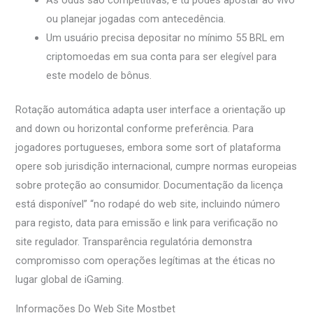
As odds são competitivas, e tu podes apostar ao vivo
ou planejar jogadas com antecedência.
Um usuário precisa depositar no mínimo 55 BRL em
criptomoedas em sua conta para ser elegível para
este modelo de bônus.
Rotação automática adapta user interface a orientação up
and down ou horizontal conforme preferência. Para
jogadores portugueses, embora some sort of plataforma
opere sob jurisdição internacional, cumpre normas europeias
sobre proteção ao consumidor. Documentação da licença
está disponível” “no rodapé do web site, incluindo número
para registo, data para emissão e link para verificação no
site regulador. Transparência regulatória demonstra
compromisso com operações legítimas at the éticas no
lugar global de iGaming.
Informações Do Web Site Mostbet