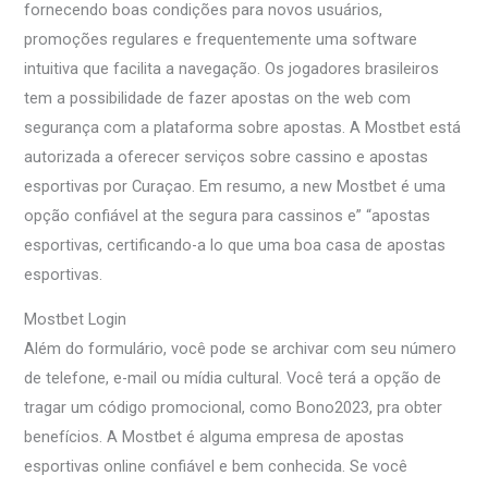
fornecendo boas condições para novos usuários,
promoções regulares e frequentemente uma software
intuitiva que facilita a navegação. Os jogadores brasileiros
tem a possibilidade de fazer apostas on the web com
segurança com a plataforma sobre apostas. A Mostbet está
autorizada a oferecer serviços sobre cassino e apostas
esportivas por Curaçao. Em resumo, a new Mostbet é uma
opção confiável at the segura para cassinos e” “apostas
esportivas, certificando-a lo que uma boa casa de apostas
esportivas.
Mostbet Login
Além do formulário, você pode se archivar com seu número
de telefone, e-mail ou mídia cultural. Você terá a opção de
tragar um código promocional, como Bono2023, pra obter
benefícios. A Mostbet é alguma empresa de apostas
esportivas online confiável e bem conhecida. Se você