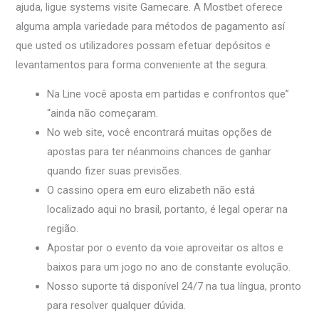
ajuda, ligue systems visite Gamecare. A Mostbet oferece
alguma ampla variedade para métodos de pagamento así
que usted os utilizadores possam efetuar depósitos e
levantamentos para forma conveniente at the segura.
Na Line você aposta em partidas e confrontos que”
“ainda não começaram.
No web site, você encontrará muitas opções de
apostas para ter néanmoins chances de ganhar
quando fizer suas previsões.
O cassino opera em euro elizabeth não está
localizado aqui no brasil, portanto, é legal operar na
região.
Apostar por o evento da voie aproveitar os altos e
baixos para um jogo no ano de constante evolução.
Nosso suporte tá disponível 24/7 na tua língua, pronto
para resolver qualquer dúvida.