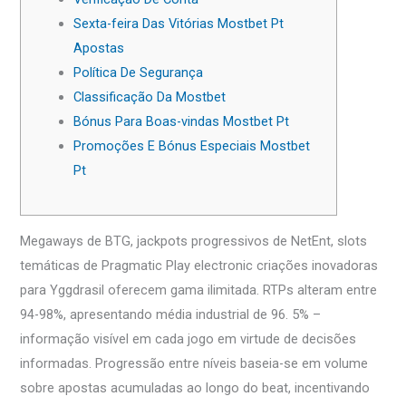
Sexta-feira Das Vitórias Mostbet Pt
Apostas
Política De Segurança
Classificação Da Mostbet
Bónus Para Boas-vindas Mostbet Pt
Promoções E Bónus Especiais Mostbet
Pt
Megaways de BTG, jackpots progressivos de NetEnt, slots
temáticas de Pragmatic Play electronic criações inovadoras
para Yggdrasil oferecem gama ilimitada. RTPs alteram entre
94-98%, apresentando média industrial de 96. 5% –
informação visível em cada jogo em virtude de decisões
informadas. Progressão entre níveis baseia-se em volume
sobre apostas acumuladas ao longo do beat, incentivando