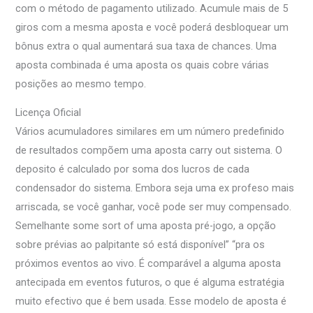
com o método de pagamento utilizado. Acumule mais de 5
giros com a mesma aposta e você poderá desbloquear um
bônus extra o qual aumentará sua taxa de chances. Uma
aposta combinada é uma aposta os quais cobre várias
posições ao mesmo tempo.
Licença Oficial
Vários acumuladores similares em um número predefinido
de resultados compõem uma aposta carry out sistema. O
deposito é calculado por soma dos lucros de cada
condensador do sistema. Embora seja uma ex profeso mais
arriscada, se você ganhar, você pode ser muy compensado.
Semelhante some sort of uma aposta pré-jogo, a opção
sobre prévias ao palpitante só está disponível” “pra os
próximos eventos ao vivo. É comparável a alguma aposta
antecipada em eventos futuros, o que é alguma estratégia
muito efectivo que é bem usada. Esse modelo de aposta é