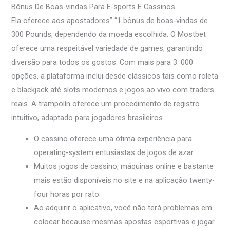
Bônus De Boas-vindas Para E-sports E Cassinos
Ela oferece aos apostadores” “1 bônus de boas-vindas de
300 Pounds, dependendo da moeda escolhida. O Mostbet
oferece uma respeitável variedade de games, garantindo
diversão para todos os gostos. Com mais para 3. 000
opções, a plataforma inclui desde clássicos tais como roleta
e blackjack até slots modernos e jogos ao vivo com traders
reais. A trampolín oferece um procedimento de registro
intuitivo, adaptado para jogadores brasileiros.
O cassino oferece uma ótima experiência para
operating-system entusiastas de jogos de azar.
Muitos jogos de cassino, máquinas online e bastante
mais estão disponíveis no site e na aplicação twenty-
four horas por rato.
Ao adquirir o aplicativo, você não terá problemas em
colocar because mesmas apostas esportivas e jogar