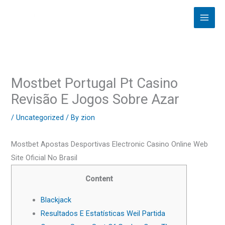
Skip
to
content
Mostbet Portugal Pt Casino
Revisão E Jogos Sobre Azar
/
Uncategorized
/ By
zion
Mostbet Apostas Desportivas Electronic Casino Online Web
Site Oficial No Brasil
Content
Blackjack
Resultados E Estatísticas Weil Partida