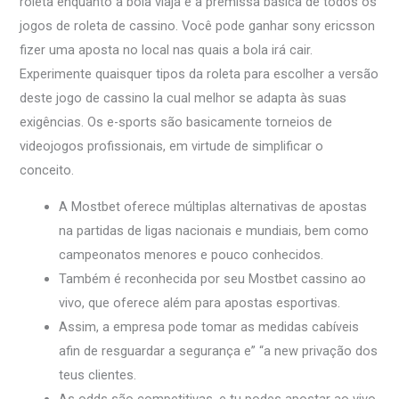
roleta enquanto a bola viaja é a premissa básica de todos os
jogos de roleta de cassino. Você pode ganhar sony ericsson
fizer uma aposta no local nas quais a bola irá cair.
Experimente quaisquer tipos da roleta para escolher a versão
deste jogo de cassino la cual melhor se adapta às suas
exigências. Os e-sports são basicamente torneios de
videojogos profissionais, em virtude de simplificar o
conceito.
A Mostbet oferece múltiplas alternativas de apostas
na partidas de ligas nacionais e mundiais, bem como
campeonatos menores e pouco conhecidos.
Também é reconhecida por seu Mostbet cassino ao
vivo, que oferece além para apostas esportivas.
Assim, a empresa pode tomar as medidas cabíveis
afin de resguardar a segurança e” “a new privação dos
teus clientes.