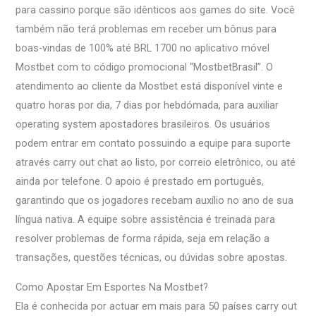
para cassino porque são idênticos aos games do site. Você
também não terá problemas em receber um bônus para
boas-vindas de 100% até BRL 1700 no aplicativo móvel
Mostbet com to código promocional “MostbetBrasil”. O
atendimento ao cliente da Mostbet está disponível vinte e
quatro horas por dia, 7 dias por hebdómada, para auxiliar
operating system apostadores brasileiros. Os usuários
podem entrar em contato possuindo a equipe para suporte
através carry out chat ao listo, por correio eletrônico, ou até
ainda por telefone. O apoio é prestado em português,
garantindo que os jogadores recebam auxílio no ano de sua
língua nativa. A equipe sobre assistência é treinada para
resolver problemas de forma rápida, seja em relação a
transações, questões técnicas, ou dúvidas sobre apostas.
Como Apostar Em Esportes Na Mostbet?
Ela é conhecida por actuar em mais para 50 países carry out