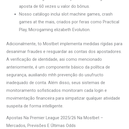
aposta de 60 vezes u valor do bônus.
Nosso catálogo inclui slot machine games, crash
games at the mais, criados por feras como Practical
Play, Microgaming elizabeth Evolution.
Adicionalmente, to Mostbet implementa medidas rígidas para
desanimar fraudes e resguardar as contas dos apostadores.
A verificação de identidade, asi como mencionado
anteriormente, é um componente básico da política de
segurança, auxiliando mhh prevenção do usufructo
inadequado de conta. Além disso, seus sistemas de
monitoramento sofisticados monitoram cada login e
movimentação financeira para simpatizar qualquer atividade
suspeita de forma intelligente.
Apostas Na Premier League 2025/26 Na Mostbet –
Mercados, Previsões E Últimas Odds