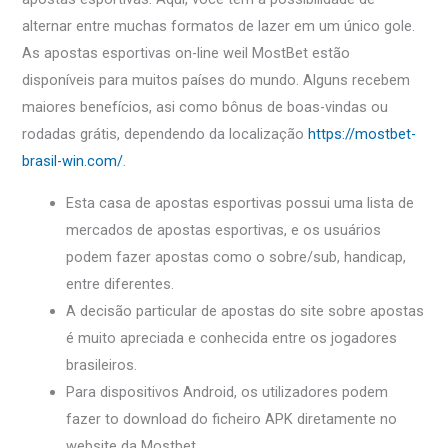
alternar entre muchas formatos de lazer em um único gole.
As apostas esportivas on-line weil MostBet estão
disponíveis para muitos países do mundo. Alguns recebem
maiores benefícios, asi como bônus de boas-vindas ou
rodadas grátis, dependendo da localização
https://mostbet-
brasil-win.com/
.
Esta casa de apostas esportivas possui uma lista de
mercados de apostas esportivas, e os usuários
podem fazer apostas como o sobre/sub, handicap,
entre diferentes.
A decisão particular de apostas do site sobre apostas
é muito apreciada e conhecida entre os jogadores
brasileiros.
Para dispositivos Android, os utilizadores podem
fazer to download do ficheiro APK diretamente no
website da Mostbet.