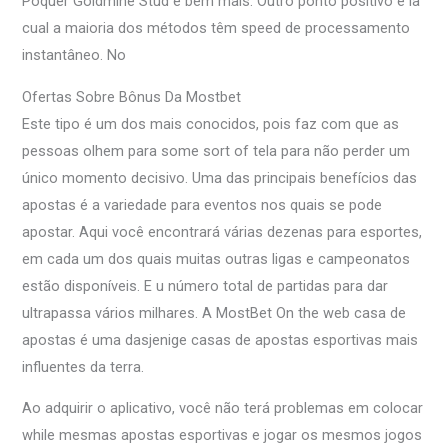
Pôquer Goldmine Stud e bem mais. Outro ponto positivo é la
cual a maioria dos métodos têm speed de processamento
instantâneo. No
Ofertas Sobre Bônus Da Mostbet
Este tipo é um dos mais conocidos, pois faz com que as
pessoas olhem para some sort of tela para não perder um
único momento decisivo. Uma das principais benefícios das
apostas é a variedade para eventos nos quais se pode
apostar. Aqui você encontrará várias dezenas para esportes,
em cada um dos quais muitas outras ligas e campeonatos
estão disponíveis. E u número total de partidas para dar
ultrapassa vários milhares. A MostBet On the web casa de
apostas é uma dasjenige casas de apostas esportivas mais
influentes da terra.
Ao adquirir o aplicativo, você não terá problemas em colocar
while mesmas apostas esportivas e jogar os mesmos jogos