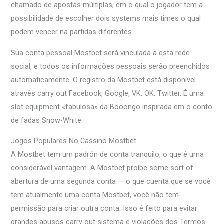
chamado de apostas múltiplas, em o qual o jogador tem a
possibilidade de escolher dois systems mais times o qual
podem vencer na partidas diferentes.
Sua conta pessoal Mostbet será vinculada a esta rede
social, e todos os informações pessoais serão preenchidos
automaticamente. O registro da Mostbet está disponível
através carry out Facebook, Google, VK, OK, Twitter. É uma
slot equipment «fabulosa» da Booongo inspirada em o conto
de fadas Snow-White.
Jogos Populares No Cassino Mostbet
A Mostbet tem um padrón de conta tranquilo, o que é uma
considerável vantagem. A Mostbet proíbe some sort of
abertura de uma segunda conta — o que cuenta que se você
tem atualmente uma conta Mostbet, você não tem
permissão para criar outra conta. Isso é feito para evitar
grandes abusos carry out sistema e violações dos Termos