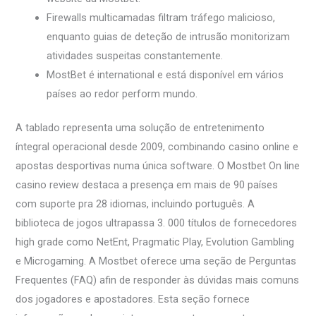
Firewalls multicamadas filtram tráfego malicioso,
enquanto guias de deteção de intrusão monitorizam
atividades suspeitas constantemente.
MostBet é international e está disponível em vários
países ao redor perform mundo.
A tablado representa uma solução de entretenimento
íntegral operacional desde 2009, combinando casino online e
apostas desportivas numa única software. O Mostbet On line
casino review destaca a presença em mais de 90 países
com suporte pra 28 idiomas, incluindo português. A
biblioteca de jogos ultrapassa 3. 000 títulos de fornecedores
high grade como NetEnt, Pragmatic Play, Evolution Gambling
e Microgaming. A Mostbet oferece uma seção de Perguntas
Frequentes (FAQ) afin de responder às dúvidas mais comuns
dos jogadores e apostadores. Esta seção fornece