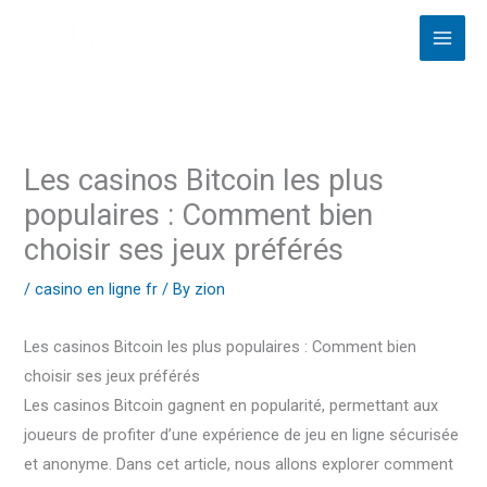
Skip
to
content
Les casinos Bitcoin les plus
populaires : Comment bien
choisir ses jeux préférés
/
casino en ligne fr
/ By
zion
Les casinos Bitcoin les plus populaires : Comment bien
choisir ses jeux préférés
Les casinos Bitcoin gagnent en popularité, permettant aux
joueurs de profiter d’une expérience de jeu en ligne sécurisée
et anonyme. Dans cet article, nous allons explorer comment