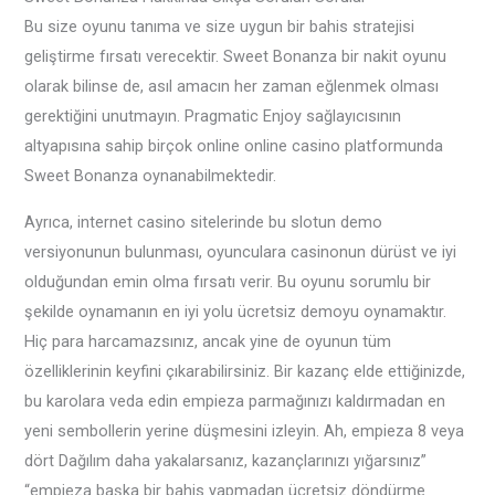
Bu size oyunu tanıma ve size uygun bir bahis stratejisi
geliştirme fırsatı verecektir. Sweet Bonanza bir nakit oyunu
olarak bilinse de, asıl amacın her zaman eğlenmek olması
gerektiğini unutmayın. Pragmatic Enjoy sağlayıcısının
altyapısına sahip birçok online online casino platformunda
Sweet Bonanza oynanabilmektedir.
Ayrıca, internet casino sitelerinde bu slotun demo
versiyonunun bulunması, oyunculara casinonun dürüst ve iyi
olduğundan emin olma fırsatı verir. Bu oyunu sorumlu bir
şekilde oynamanın en iyi yolu ücretsiz demoyu oynamaktır.
Hiç para harcamazsınız, ancak yine de oyunun tüm
özelliklerinin keyfini çıkarabilirsiniz. Bir kazanç elde ettiğinizde,
bu karolara veda edin empieza parmağınızı kaldırmadan en
yeni sembollerin yerine düşmesini izleyin. Ah, empieza 8 veya
dört Dağılım daha yakalarsanız, kazançlarınızı yığarsınız”
“empieza başka bir bahis yapmadan ücretsiz döndürme