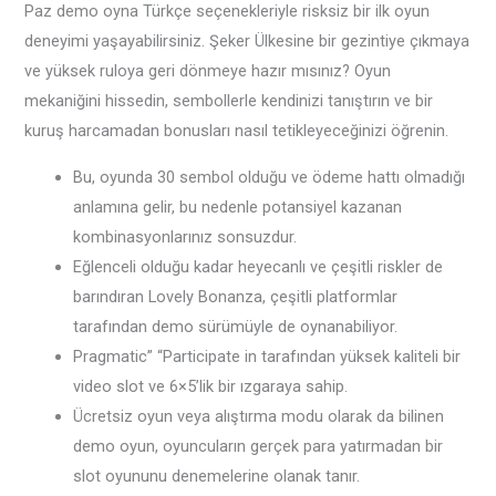
Paz demo oyna Türkçe seçenekleriyle risksiz bir ilk oyun
deneyimi yaşayabilirsiniz. Şeker Ülkesine bir gezintiye çıkmaya
ve yüksek ruloya geri dönmeye hazır mısınız? Oyun
mekaniğini hissedin, sembollerle kendinizi tanıştırın ve bir
kuruş harcamadan bonusları nasıl tetikleyeceğinizi öğrenin.
Bu, oyunda 30 sembol olduğu ve ödeme hattı olmadığı
anlamına gelir, bu nedenle potansiyel kazanan
kombinasyonlarınız sonsuzdur.
Eğlenceli olduğu kadar heyecanlı ve çeşitli riskler de
barındıran Lovely Bonanza, çeşitli platformlar
tarafından demo sürümüyle de oynanabiliyor.
Pragmatic” “Participate in tarafından yüksek kaliteli bir
video slot ve 6×5’lik bir ızgaraya sahip.
Ücretsiz oyun veya alıştırma modu olarak da bilinen
demo oyun, oyuncuların gerçek para yatırmadan bir
slot oyununu denemelerine olanak tanır.