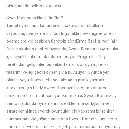
olduğunu da belirtmek gerekir.
Sweet Bonanza Nasıl Bir Slot?
Temel oyun unsurları arasında kazanan sembollerin
kaybolduğu ve yenilerinin düştüğü takla mekaniği ve önemli
ödemelere yol açabilen ücretsiz döndürme özelliği yer” “alır.
Online slotların canlı dünyasında, Sweet Bienestar oyuncular
için keyifli bir ikram olarak öne çıkıyor. Pragmatic Play
tarafından geliştirilen bu şeker temalı slot oyunu, renkli
tasarımı ve ilgi çekici oynanışıyla büyülüyor. Oyunda yeni
olanlar veya finansal chance almadan pratik yapmak
isteyenler için Fairly sweet Bonanza’nın demo sürümü
mükemmel bir fırsat sunuyor. Bu makale, Sweet Bonanza’yı
demo modunda oynamanın özelliklerini, avantajlarını ve
stratejilerini inceleyerek oyuncular için kapsamlı bir rehber
sunmaktadır. Seçtiğiniz casinoda Sweet Bonanza’nın demo
sürümü mevcutsa, neden gerçek para harcamadan oynamayı