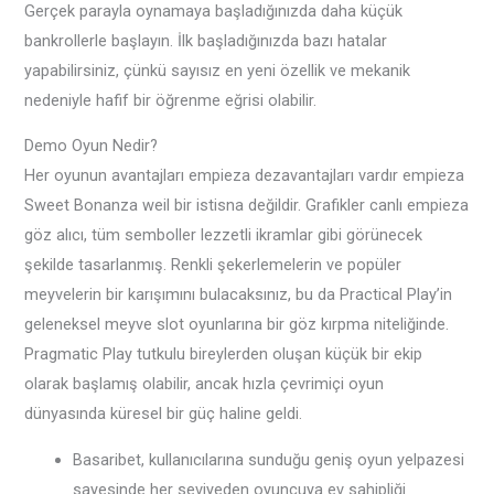
Gerçek parayla oynamaya başladığınızda daha küçük
bankrollerle başlayın. İlk başladığınızda bazı hatalar
yapabilirsiniz, çünkü sayısız en yeni özellik ve mekanik
nedeniyle hafif bir öğrenme eğrisi olabilir.
Demo Oyun Nedir?
Her oyunun avantajları empieza dezavantajları vardır empieza
Sweet Bonanza weil bir istisna değildir. Grafikler canlı empieza
göz alıcı, tüm semboller lezzetli ikramlar gibi görünecek
şekilde tasarlanmış. Renkli şekerlemelerin ve popüler
meyvelerin bir karışımını bulacaksınız, bu da Practical Play’in
geleneksel meyve slot oyunlarına bir göz kırpma niteliğinde.
Pragmatic Play tutkulu bireylerden oluşan küçük bir ekip
olarak başlamış olabilir, ancak hızla çevrimiçi oyun
dünyasında küresel bir güç haline geldi.
Basaribet, kullanıcılarına sunduğu geniş oyun yelpazesi
sayesinde her seviyeden oyuncuya ev sahipliği