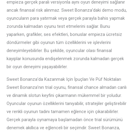
empieza gerçek paralı versiyonla aynı oyun deneyimi sağlanır
ancak finansal risk alınmaz. Sweet Bonanza’daki demo modu,
oyuncuların para yatırmak veya gerçek parayla bahis yapmak
zorunda kalmadan oyunu test etmelerini sağlar. Bunu
yaparken, grafikler, ses efektleri, bonuslar empieza ücretsiz
döndürmeler gibi oyunun tüm özelliklerini ve işlevlerini
deneyimleyebilirler. Bu şekilde, oyuncular olası finansal
kayıplar konusunda endişelenmek zorunda kalmadan gerçek
bir oyun deneyimi yaşayabilirler.
Sweet Bonanza’da Kazanmak Için İpuçları Ve Püf Noktaları
Sweet Bonanza’nın trial oyunu, finansal chance almadan canlı
ve dinamik slotun keyfini çıkarmanın mükemmel bir yoludur.
Oyuncular oyunun özelliklerini tanıyabilir, stratejiler geliştirebilir
ve renkli oyunun tadını tamamen eğlence için çıkarabilirler.
Gerçek parayla oynamaya başlamadan önce trial sürümünü
denemek akıllıca ve eğlenceli bir seçimdir. Sweet Bonanza,