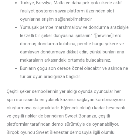
Türkiye, Brezilya, Malta ve daha pek çok ülkede aktif
faaliyet gösteren sayısı platform üzerinden slot
oyunlarına erişim sağlanabilmektedir.
Yumuşak pembe marshmallow ve dondurma arazisiyle
lezzetli bir şeker dünyasına ışınlanın.” “[newline]Ters
dönmüş dondurma külahına, pembe burgu şekere ve
damlayan dondurmaya dikkat edin, çünkü bunları ana
makaraların arkasındaki ortamda bulacaksınız.
Bunların çoğu son derece öznel olacaktır ve aslında ne
tür bir oyun aradığınıza bağlıdır.
Çeşitli şeker sembollerinin yer aldığı oyunda oyuncular her
spin sonrasında en yüksek kazancı sağlayan kombinasyonu
oluşturmaya çalışmaktadır. Eğlenceli olduğu kadar heyecanlı
ve çeşitli riskler de barındıran Sweet Bonanza, çeşitli
platformlar tarafından demo sürümüyle de oynanabiliyor.
Birçok oyuncu Sweet Bienestar demosuyla ilgili olumlu