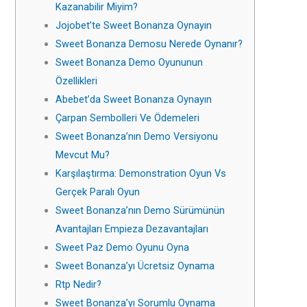
Kazanabilir Miyim?
Jojobet’te Sweet Bonanza Oynayın
Sweet Bonanza Demosu Nerede Oynanır?
Sweet Bonanza Demo Oyununun
Özellikleri
Abebet’da Sweet Bonanza Oynayın
Çarpan Sembolleri Ve Ödemeleri
Sweet Bonanza’nın Demo Versiyonu
Mevcut Mu?
Karşılaştırma: Demonstration Oyun Vs
Gerçek Paralı Oyun
Sweet Bonanza’nın Demo Sürümünün
Avantajları Empieza Dezavantajları
Sweet Paz Demo Oyunu Oyna
Sweet Bonanza’yı Ücretsiz Oynama
Rtp Nedir?
Sweet Bonanza’yı Sorumlu Oynama