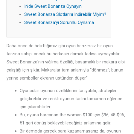
In’de Sweet Bonanza Oynayın
Sweet Bonanza Slotlarını Indirebilir Miyim?
Sweet Bonanza’yı Sorumlu Oynama
Daha önce de belirttiğimiz gibi oyun benzersiz bir oyun
tarzına sahip, ancak bu herkesin damak tadına uymayabilir.
Sweet Bonanza’nın yığılma özelliği, basamaklı bir makara gibi
çalıştığı için şıktır. Makaralar tam anlamıyla “dönmez”; bunun
yerine semboller ekranın üstünden düşer.”
Oyuncular oyunun özelliklerini tanıyabilir, stratejiler
geliştirebilir ve renkli oyunun tadını tamamen eğlence
için çıkarabilirler.
Bu, oyuna harcanan the woman $100 için $96, 48-$96,
51 geri dönüş bekleyebileceğiniz anlamına gelir.
Bir demoda gerçek para kazanamasanız da, oyunun