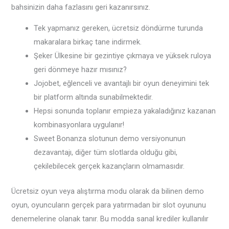
bahsinizin daha fazlasını geri kazanırsınız.
Tek yapmanız gereken, ücretsiz döndürme turunda
makaralara birkaç tane indirmek.
Şeker Ülkesine bir gezintiye çıkmaya ve yüksek ruloya
geri dönmeye hazır mısınız?
Jojobet, eğlenceli ve avantajlı bir oyun deneyimini tek
bir platform altında sunabilmektedir.
Hepsi sonunda toplanır empieza yakaladığınız kazanan
kombinasyonlara uygulanır!
Sweet Bonanza slotunun demo versiyonunun
dezavantajı, diğer tüm slotlarda olduğu gibi,
çekilebilecek gerçek kazançların olmamasıdır.
Ücretsiz oyun veya alıştırma modu olarak da bilinen demo
oyun, oyuncuların gerçek para yatırmadan bir slot oyununu
denemelerine olanak tanır. Bu modda sanal krediler kullanılır