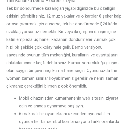
Tatlı Bonanza Demo – Ücretsiz Oyna
Tek bir döndürmede kazançları yığabildiğinizde bu özelliğin
etkisini görebilirsiniz. 12 muz yakalar ve o karolar 8 şeker kalp
ortaya çıkarmak için düşerse, tek bir döndürmede $24 kârla
uzaklaşıyorsunuz demektir. Bir veya iki çarpanı da işin içine
katın empieza üç haneli kazanan döndürmeler vurmak çok
hızlı bir şekilde çok kolay hale gelir. Demo versiyonu
sayesinde oyunun tüm mekaniğini, kurallarını ve avantajlarını
dakikalar içinde keşfedebilirsiniz. Kumar sorumluluğu girişimi
olan saygın bir çevrimiçi kumarhane seçin. Oyununuzda the
woman zaman sınırlar koyabilmeniz gerekir ve nenni zaman
çıkmanız gerektiğini bilmeniz çok önemlidir.
Mobil cihazınızdan kumarhanenin web sitesini ziyaret
edin ve anında oynamaya başlayın.
6 makaralı bir oyun ekranı üzerinden oynanabilen
oyunda her bir sembol kombinasyonu farklı oranlarda