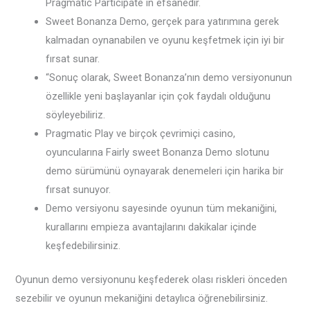
Pragmatic Participate in efsanedir.
Sweet Bonanza Demo, gerçek para yatırımına gerek
kalmadan oynanabilen ve oyunu keşfetmek için iyi bir
fırsat sunar.
“Sonuç olarak, Sweet Bonanza’nın demo versiyonunun
özellikle yeni başlayanlar için çok faydalı olduğunu
söyleyebiliriz.
Pragmatic Play ve birçok çevrimiçi casino,
oyuncularına Fairly sweet Bonanza Demo slotunu
demo sürümünü oynayarak denemeleri için harika bir
fırsat sunuyor.
Demo versiyonu sayesinde oyunun tüm mekaniğini,
kurallarını empieza avantajlarını dakikalar içinde
keşfedebilirsiniz.
Oyunun demo versiyonunu keşfederek olası riskleri önceden
sezebilir ve oyunun mekaniğini detaylıca öğrenebilirsiniz.