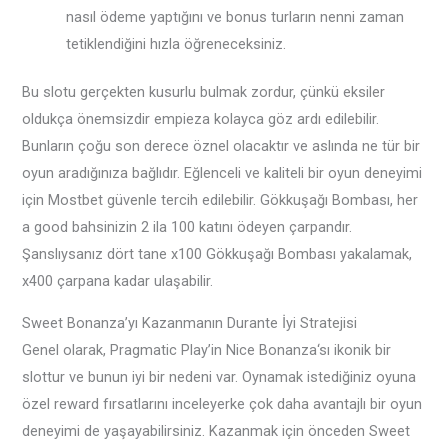
nasıl ödeme yaptığını ve bonus turların nenni zaman
tetiklendiğini hızla öğreneceksiniz.
Bu slotu gerçekten kusurlu bulmak zordur, çünkü eksiler
oldukça önemsizdir empieza kolayca göz ardı edilebilir.
Bunların çoğu son derece öznel olacaktır ve aslında ne tür bir
oyun aradığınıza bağlıdır. Eğlenceli ve kaliteli bir oyun deneyimi
için Mostbet güvenle tercih edilebilir. Gökkuşağı Bombası, her
a good bahsinizin 2 ila 100 katını ödeyen çarpandır.
Şanslıysanız dört tane x100 Gökkuşağı Bombası yakalamak,
x400 çarpana kadar ulaşabilir.
Sweet Bonanza’yı Kazanmanın Durante İyi Stratejisi
Genel olarak, Pragmatic Play’in Nice Bonanza‘sı ikonik bir
slottur ve bunun iyi bir nedeni var. Oynamak istediğiniz oyuna
özel reward fırsatlarını inceleyerke çok daha avantajlı bir oyun
deneyimi de yaşayabilirsiniz. Kazanmak için önceden Sweet