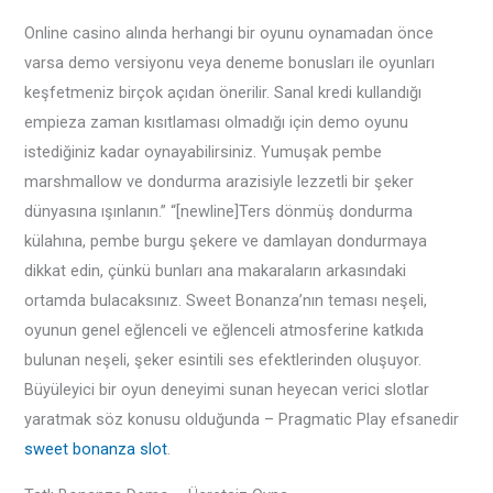
Online casino alında herhangi bir oyunu oynamadan önce
varsa demo versiyonu veya deneme bonusları ile oyunları
keşfetmeniz birçok açıdan önerilir. Sanal kredi kullandığı
empieza zaman kısıtlaması olmadığı için demo oyunu
istediğiniz kadar oynayabilirsiniz. Yumuşak pembe
marshmallow ve dondurma arazisiyle lezzetli bir şeker
dünyasına ışınlanın.” “[newline]Ters dönmüş dondurma
külahına, pembe burgu şekere ve damlayan dondurmaya
dikkat edin, çünkü bunları ana makaraların arkasındaki
ortamda bulacaksınız. Sweet Bonanza’nın teması neşeli,
oyunun genel eğlenceli ve eğlenceli atmosferine katkıda
bulunan neşeli, şeker esintili ses efektlerinden oluşuyor.
Büyüleyici bir oyun deneyimi sunan heyecan verici slotlar
yaratmak söz konusu olduğunda – Pragmatic Play efsanedir
sweet bonanza slot
.