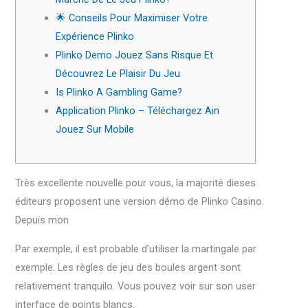
🌟 Conseils Pour Maximiser Votre
Expérience Plinko
Plinko Demo Jouez Sans Risque Et
Découvrez Le Plaisir Du Jeu
Is Plinko A Gambling Game?
Application Plinko – Téléchargez Ain
Jouez Sur Mobile
Très excellente nouvelle pour vous, la majorité dieses
éditeurs proposent une version démo de Plinko Casino.
Depuis mon
Par exemple, il est probable d’utiliser la martingale par
exemple. Les règles de jeu des boules argent sont
relativement tranquilo. Vous pouvez voir sur son user
interface de points blancs.