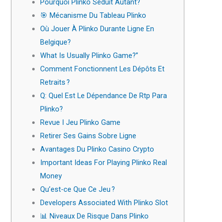
Pourquoi Plinko Séduit Autant?
🎯 Mécanisme Du Tableau Plinko
Où Jouer À Plinko Durante Ligne En
Belgique?
What Is Usually Plinko Game?”
Comment Fonctionnent Les Dépôts Et
Retraits ?
Q: Quel Est Le Dépendance De Rtp Para
Plinko?
Revue I Jeu Plinko Game
Retirer Ses Gains Sobre Ligne
Avantages Du Plinko Casino Crypto
Important Ideas For Playing Plinko Real
Money
Qu’est-ce Que Ce Jeu ?
Developers Associated With Plinko Slot
📊 Niveaux De Risque Dans Plinko