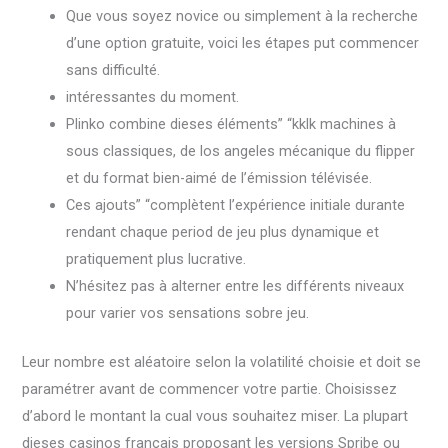
Que vous soyez novice ou simplement à la recherche
d’une option gratuite, voici les étapes put commencer
sans difficulté.
intéressantes du moment.
Plinko combine dieses éléments” “kklk machines à
sous classiques, de los angeles mécanique du flipper
et du format bien-aimé de l’émission télévisée.
Ces ajouts” “complètent l’expérience initiale durante
rendant chaque period de jeu plus dynamique et
pratiquement plus lucrative.
N’hésitez pas à alterner entre les différents niveaux
pour varier vos sensations sobre jeu.
Leur nombre est aléatoire selon la volatilité choisie et doit se
paramétrer avant de commencer votre partie. Choisissez
d’abord le montant la cual vous souhaitez miser. La plupart
dieses casinos français proposant les versions Spribe ou