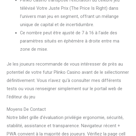
télévisé Votre Juste Prix (The Price Is Right) dans
l’univers man jeu en segment, offrant un mélange
unique de capital et de incertidumbre.
Ce nombre peut être ajusté de 7 à 16 à l’aide des
paramètres situés en éphémère à droite entre ma
zone de mise.
Je les joueurs recommande de vous intéresser de près au
potentiel de votre futur Plinko Casino avant de le sélectionner
définitivement. Vous n’avez qu’à consulter mes différents
tests ou vous renseigner simplement sur le portail web de
l’éditeur du jeu
Moyens De Contact
Notre billet grille d’évaluation privilégie ergonomie, sécurité,
stabilité, assistance et transparence. Navigateur récent +
PWA convient à la majorité des joueurs. Vérifiez la page cell