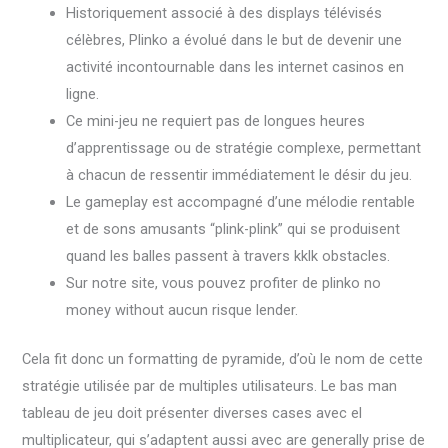
Historiquement associé à des displays télévisés
célèbres, Plinko a évolué dans le but de devenir une
activité incontournable dans les internet casinos en
ligne.
Ce mini-jeu ne requiert pas de longues heures
d’apprentissage ou de stratégie complexe, permettant
à chacun de ressentir immédiatement le désir du jeu.
Le gameplay est accompagné d’une mélodie rentable
et de sons amusants “plink-plink” qui se produisent
quand les balles passent à travers kklk obstacles.
Sur notre site, vous pouvez profiter de plinko no
money without aucun risque lender.
Cela fit donc un formatting de pyramide, d’où le nom de cette
stratégie utilisée par de multiples utilisateurs. Le bas man
tableau de jeu doit présenter diverses cases avec el
multiplicateur, qui s’adaptent aussi avec are generally prise de