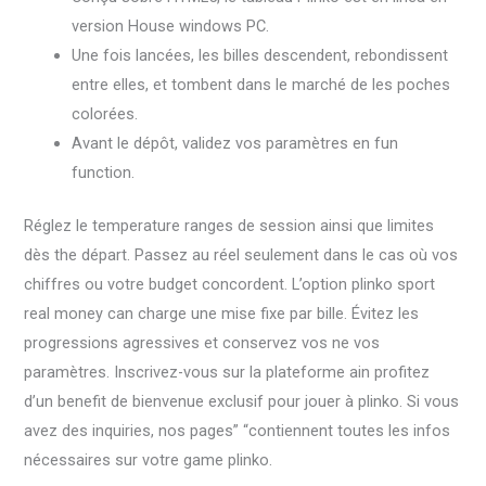
version House windows PC.
Une fois lancées, les billes descendent, rebondissent
entre elles, et tombent dans le marché de les poches
colorées.
Avant le dépôt, validez vos paramètres en fun
function.
Réglez le temperature ranges de session ainsi que limites
dès the départ. Passez au réel seulement dans le cas où vos
chiffres ou votre budget concordent. L’option plinko sport
real money can charge une mise fixe par bille. Évitez les
progressions agressives et conservez vos ne vos
paramètres. Inscrivez-vous sur la plateforme ain profitez
d’un benefit de bienvenue exclusif pour jouer à plinko. Si vous
avez des inquiries, nos pages” “contiennent toutes les infos
nécessaires sur votre game plinko.