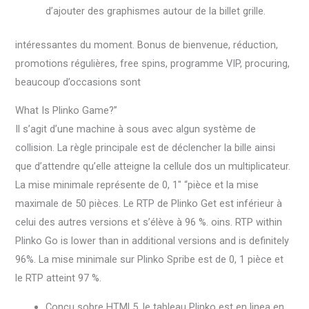
d’ajouter des graphismes autour de la billet grille.
intéressantes du moment. Bonus de bienvenue, réduction,
promotions régulières, free spins, programme VIP, procuring,
beaucoup d’occasions sont
What Is Plinko Game?”
Il s’agit d’une machine à sous avec algun système de
collision. La règle principale est de déclencher la bille ainsi
que d’attendre qu’elle atteigne la cellule dos un multiplicateur.
La mise minimale représente de 0, 1″ “pièce et la mise
maximale de 50 pièces. Le RTP de Plinko Get est inférieur à
celui des autres versions et s’élève à 96 %. oins. RTP within
Plinko Go is lower than in additional versions and is definitely
96%. La mise minimale sur Plinko Spribe est de 0, 1 pièce et
le RTP atteint 97 %.
Conçu sobre HTML5, le tableau Plinko est en linea en