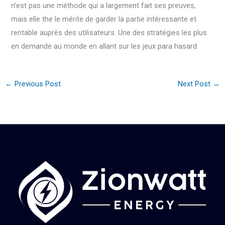
n’est pas une méthode qui a largement fait ses preuves,
mais elle the le mérite de garder la partie intéressante et
rentable auprès des utilisateurs. Une des stratégies les plus
en demande au monde en allant sur les jeux para hasard.
←
Previous Post
Next Post
→