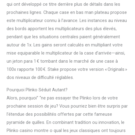
qui ont développé ce titre derrière plus de détails dans les
prochaines lignes. Chaque case en bas man plateau propose
este multiplicateur connu à l’avance. Les instances au niveau
des bords apportent les multiplicateurs des plus élevés,
pendant que les situations centrales paient généralement
autour de 1x. Les gains seront calculés en multipliant votre
mise equiparable le multiplicateur de la case d’arrivée—ainsi,
un jeton para 1 € tombant dans le marché de une case à
100x rapporte 100 €. Stake propose votre version « Originals »
dos niveaux de difficulté réglables.
Pourquoi Plinko Séduit Autant?
Alors, pourquoi” “ne pas essayer the Plinko lors de votre
prochaine session de jeu? Vous pourriez bien être surpris par
l’étendue des possibilités offertes par cette fameuse
pyramide de quilles. En combinant tradition ou innovation, le
Plinko casino montre o qual les jeux classiques ont toujours