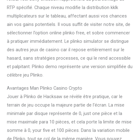
RTP spécifié. Chaque niveau modifie la distribution kklk
multiplicateurs sur le tableau, affectant aussi vos chances
ain vos gains potentiels. Il vous suffit de visiter notre site, de
sélectionner l’option online plinko free, et sobre commencer
à pratiquer immédiatement. Le plinko simulator se distingue
des autres jeux de casino car il repose entièrement sur le
hasard, sans stratégies processes, ce qui le rend accessible
et palpitant. Plinko demo représente une version simplifiée du
célèbre jeu Plinko.
Avantages Man Plinko Casino Crypto
Jouer à Plinko de Hacksaw se révèle être pratique, car le
terrain de jeu occupe la majeure partie de l’écran. La mise
minimale par disque représente de 0, just one pièce et la
mise maximale para 10 pièces, et cela porte la limite de mise
somme à 0, your five et 100 pièces. Dans la variation mobile
de Plinko, tout se col de la même manière. Vous pouvez