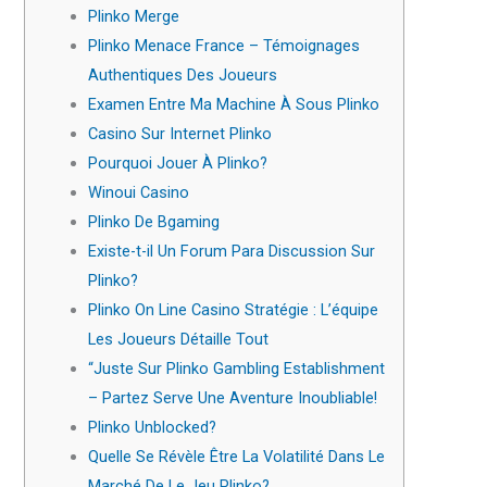
Plinko Merge
Plinko Menace France – Témoignages
Authentiques Des Joueurs
Examen Entre Ma Machine À Sous Plinko
Casino Sur Internet Plinko
Pourquoi Jouer À Plinko?
Winoui Casino
Plinko De Bgaming
Existe-t-il Un Forum Para Discussion Sur
Plinko?
Plinko On Line Casino Stratégie : L’équipe
Les Joueurs Détaille Tout
“Juste Sur Plinko Gambling Establishment
– Partez Serve Une Aventure Inoubliable!
Plinko Unblocked?
Quelle Se Révèle Être La Volatilité Dans Le
Marché De Le Jeu Plinko?