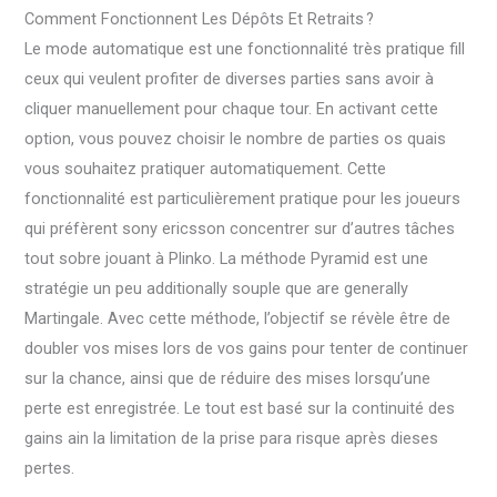
Comment Fonctionnent Les Dépôts Et Retraits ?
Le mode automatique est une fonctionnalité très pratique fill
ceux qui veulent profiter de diverses parties sans avoir à
cliquer manuellement pour chaque tour. En activant cette
option, vous pouvez choisir le nombre de parties os quais
vous souhaitez pratiquer automatiquement. Cette
fonctionnalité est particulièrement pratique pour les joueurs
qui préfèrent sony ericsson concentrer sur d’autres tâches
tout sobre jouant à Plinko. La méthode Pyramid est une
stratégie un peu additionally souple que are generally
Martingale. Avec cette méthode, l’objectif se révèle être de
doubler vos mises lors de vos gains pour tenter de continuer
sur la chance, ainsi que de réduire des mises lorsqu’une
perte est enregistrée. Le tout est basé sur la continuité des
gains ain la limitation de la prise para risque après dieses
pertes.