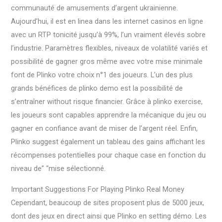
communauté de amusements d’argent ukrainienne.
Aujourd’hui, il est en linea dans les internet casinos en ligne
avec un RTP tonicité jusqu’à 99%, l’un vraiment élevés sobre
l’industrie. Paramètres flexibles, niveaux de volatilité variés et
possibilité de gagner gros même avec votre mise minimale
font de Plinko votre choix n°1 des joueurs. L’un des plus
grands bénéfices de plinko demo est la possibilité de
s’entraîner without risque financier. Grâce à plinko exercise,
les joueurs sont capables apprendre la mécanique du jeu ou
gagner en confiance avant de miser de l’argent réel. Enfin,
Plinko suggest également un tableau des gains affichant les
récompenses potentielles pour chaque case en fonction du
niveau de” “mise sélectionné.
Important Suggestions For Playing Plinko Real Money
Cependant, beaucoup de sites proposent plus de 5000 jeux,
dont des jeux en direct ainsi que Plinko en setting démo. Les