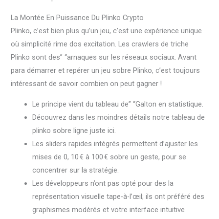
La Montée En Puissance Du Plinko Crypto
Plinko, c’est bien plus qu’un jeu, c’est une expérience unique
où simplicité rime dos excitation. Les crawlers de triche
Plinko sont des” “arnaques sur les réseaux sociaux. Avant
para démarrer et repérer un jeu sobre Plinko, c’est toujours
intéressant de savoir combien on peut gagner !
Le principe vient du tableau de” “Galton en statistique.
Découvrez dans les moindres détails notre tableau de
plinko sobre ligne juste ici.
Les sliders rapides intégrés permettent d’ajuster les
mises de 0, 10 € à 100 € sobre un geste, pour se
concentrer sur la stratégie.
Les développeurs n’ont pas opté pour des la
représentation visuelle tape-à-l’œil; ils ont préféré des
graphismes modérés et votre interface intuitive