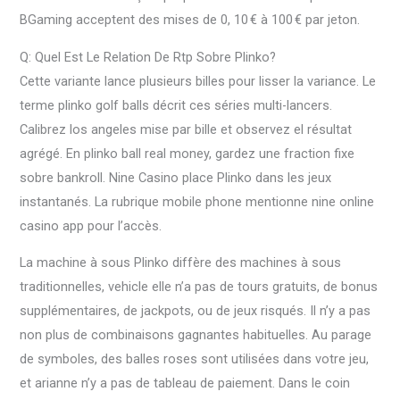
BGaming acceptent des mises de 0, 10 € à 100 € par jeton.
Q: Quel Est Le Relation De Rtp Sobre Plinko?
Cette variante lance plusieurs billes pour lisser la variance. Le
terme plinko golf balls décrit ces séries multi-lancers.
Calibrez los angeles mise par bille et observez el résultat
agrégé. En plinko ball real money, gardez une fraction fixe
sobre bankroll. Nine Casino place Plinko dans les jeux
instantanés. La rubrique mobile phone mentionne nine online
casino app pour l’accès.
La machine à sous Plinko diffère des machines à sous
traditionnelles, vehicle elle n’a pas de tours gratuits, de bonus
supplémentaires, de jackpots, ou de jeux risqués. Il n’y a pas
non plus de combinaisons gagnantes habituelles. Au parage
de symboles, des balles roses sont utilisées dans votre jeu,
et arianne n’y a pas de tableau de paiement. Dans le coin