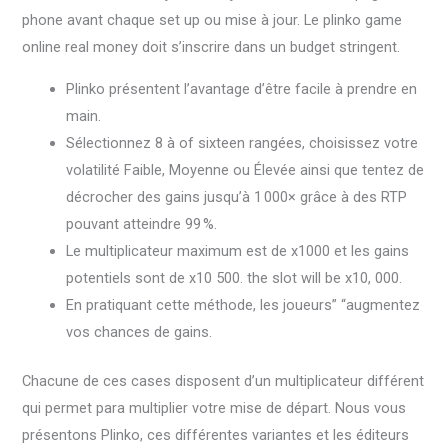
phone avant chaque set up ou mise à jour. Le plinko game
online real money doit s’inscrire dans un budget stringent.
Plinko présentent l’avantage d’être facile à prendre en
main.
Sélectionnez 8 à of sixteen rangées, choisissez votre
volatilité Faible, Moyenne ou Élevée ainsi que tentez de
décrocher des gains jusqu’à 1 000× grâce à des RTP
pouvant atteindre 99 %.
Le multiplicateur maximum est de x1000 et les gains
potentiels sont de x10 500. the slot will be x10, 000.
En pratiquant cette méthode, les joueurs” “augmentez
vos chances de gains.
Chacune de ces cases disposent d’un multiplicateur différent
qui permet para multiplier votre mise de départ. Nous vous
présentons Plinko, ces différentes variantes et les éditeurs