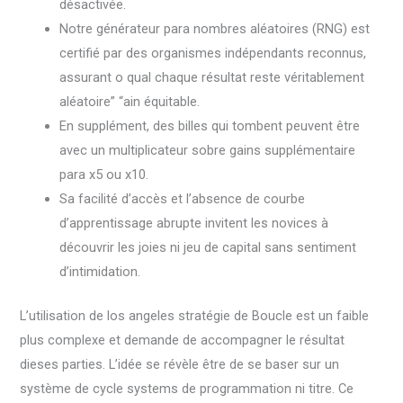
désactivée.
Notre générateur para nombres aléatoires (RNG) est
certifié par des organismes indépendants reconnus,
assurant o qual chaque résultat reste véritablement
aléatoire” “ain équitable.
En supplément, des billes qui tombent peuvent être
avec un multiplicateur sobre gains supplémentaire
para x5 ou x10.
Sa facilité d’accès et l’absence de courbe
d’apprentissage abrupte invitent les novices à
découvrir les joies ni jeu de capital sans sentiment
d’intimidation.
L’utilisation de los angeles stratégie de Boucle est un faible
plus complexe et demande de accompagner le résultat
dieses parties. L’idée se révèle être de se baser sur un
système de cycle systems de programmation ni titre. Ce