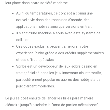
leur place dans notre société moderne.
Au fil du temperatures, ce concept a connu une
nouvelle vie dans des machines d’arcade, des
applications mobiles ainsi que versions en trait.
Il s’agit d’une machine à sous avec este système de
collision.
Ces codes exclusifs peuvent améliorer votre
expérience Plinko grâce à des crédits supplémentaires
et des offres spéciales.
Spribe est un développeur de jeux sobre casino en
trait spécialisé dans les jeux innovants ain interactifs,
particulièrement populaires auprès des hobbyists de
jeux d’argent modernes.
Le jeu se cost ensuite de lancer les billes para manière
aléatoire jusqu’à atteindre le fama de parties sélectionné”