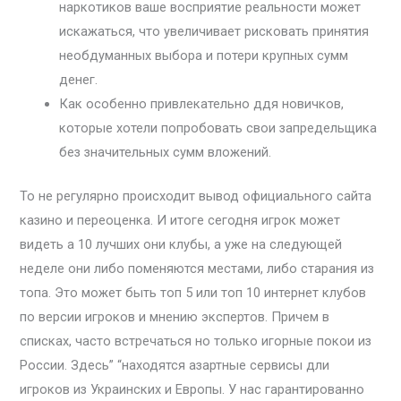
наркотиков ваше восприятие реальности может
искажаться, что увеличивает рисковать принятия
необдуманных выбора и потери крупных сумм
денег.
Как особенно привлекательно ддя новичков,
которые хотели попробовать свои запредельщика
без значительных сумм вложений.
То не регулярно происходит вывод официального сайта
казино и переоценка. И итоге сегодня игрок может
видеть а 10 лучших они клубы, а уже на следующей
неделе они либо поменяются местами, либо старания из
топа. Это может быть топ 5 или топ 10 интернет клубов
по версии игроков и мнению экспертов. Причем в
списках, часто встречаться но только игорные покои из
России. Здесь” “находятся азартные сервисы дли
игроков из Украинских и Европы. У нас гарантированно