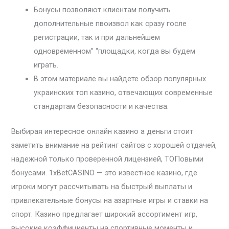
Бонусы позволяют клиентам получить
дополнительные пвоизвол как сразу госле
регистрации, так и при дальнейшем
одновременном” “площадки, когда вы будем
играть.
В этом материале вы найдете обзор популярных
украинских топ казино, отвечающих современные
стандартам безопасности и качества.
Выбирая интересное онлайн казино а деньги стоит
заметить внимание на рейтинг сайтов с хорошей отдачей,
надежной только проверенной лицензией, ТОПовыми
бонусами. 1xBetCASINO — это известное казино, где
игроки могут рассчитывать на быстрый выплаты и
привлекательные бонусы на азартные игры и ставки на
спорт. Казино предлагает широкий ассортимент игр,
высокие коэффициенты на спортивные моменты и