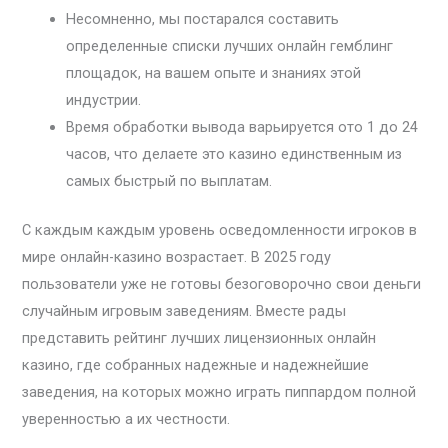
Несомненно, мы постарался составить
определенные списки лучших онлайн гемблинг
площадок, на вашем опыте и знаниях этой
индустрии.
Время обработки вывода варьируется ото 1 до 24
часов, что делаете это казино единственным из
самых быстрый по выплатам.
С каждым каждым уровень осведомленности игроков в
мире онлайн-казино возрастает. В 2025 году
пользователи уже не готовы безоговорочно свои деньги
случайным игровым заведениям. Вместе рады
представить рейтинг лучших лицензионных онлайн
казино, где собранных надежные и надежнейшие
заведения, на которых можно играть пиппардом полной
уверенностью а их честности.