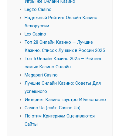
Игры же Онлайн Казино
Legzo Casino
Надежный Рейтинг Онлайн Казино
белоруссии
Lex Casino
Топ 28 Онлайн Казино — Лучшие
Казино, Список Лучших в России 2025
Топ 5 Онлайн Казино 2025 — Рейтинг
самых Казино Онлайн
Megapari Casino
Лучшие Онлайн Казино: Советы Для
успешного
Интернет Казино: шустро И Безопасно
Casino Ua (сайт: Casino Ua)
По этим Критериям Оцениваются
Сайты