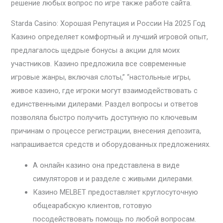
решение любых вопрос по игре также работе сайта.
Starda Casino: Хорошая Репутация и России На 2025 Год
Казино определяет комфортный и лучший игровой опыт,
предлагалось щедрые бонусы а акции для моих
участников. Казино предложила все современные
игровые жанры, включая слоты,” “настольные игры,
живое казино, где игроки могут взаимодействовать с
единственными дилерами. Раздел вопросы и ответов
позволяла быстро получить доступную по ключевым
причинам о процессе регистрации, внесения депозита,
напрашивается средств и оборудованных предложениях.
А онлайн казино она представлена в виде
симуляторов и и разделе с живыми дилерами.
Казино MELBET предоставляет круглосуточную
общеарабскую клиентов, готовую
посодействовать помощь по любой вопросам.