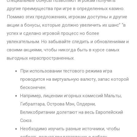
специальные бонусы позволяют игрокам получить
другие преимущества при игре в определенных казино.
Помимо этих предложениях, игрокам доступны и другие
акции а бонусы, которые должно увеличить их шанс” “в
успех и сделано игровой процесс но более
увлекательным. Но забывайте следить и обновлениями и
своими акциями, чтобы никогда быть в курсе самых
выгодных нераспространенных.
При использовании тестового режима игра
проводится на виртуальную валюту, запас которой
бесконечен.
Например, лицензии игорных комиссий Мальты,
Гибралтара, Острова Мэн, Олдерни,
Великобритании долетают на весь Европейский
Союз.
Необходимо изучить разные источники, чтобы
собрать полная представление о работу