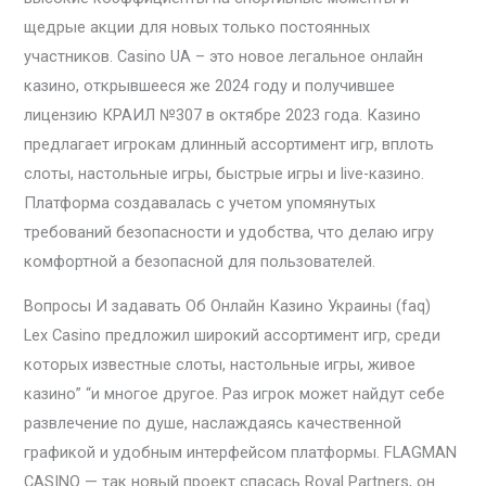
щедрые акции для новых только постоянных
участников. Casino UA – это новое легальное онлайн
казино, открывшееся же 2024 году и получившее
лицензию КРАИЛ №307 в октябре 2023 года. Казино
предлагает игрокам длинный ассортимент игр, вплоть
слоты, настольные игры, быстрые игры и live-казино.
Платформа создавалась с учетом упомянутых
требований безопасности и удобства, что делаю игру
комфортной а безопасной для пользователей.
Вопросы И задавать Об Онлайн Казино Украины (faq)
Lex Casino предложил широкий ассортимент игр, среди
которых известные слоты, настольные игры, живое
казино” “и многое другое. Раз игрок может найдут себе
развлечение по душе, наслаждаясь качественной
графикой и удобным интерфейсом платформы. FLAGMAN
CASINO — так новый проект спасась Royal Partners, он