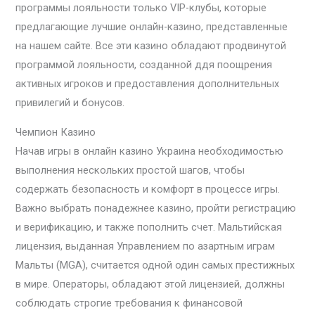
программы лояльности только VIP-клубы, которые
предлагающие лучшие онлайн-казино, представленные
на нашем сайте. Все эти казино обладают продвинутой
программой лояльности, созданной ддя поощрения
активных игроков и предоставления дополнительных
привилегий и бонусов.
Чeмпиoн Кaзинo
Начав игры в онлайн казино Украина необходимостью
выполнения нескольких простой шагов, чтобы
содержать безопасность и комфорт в процессе игры.
Важно выбрать понадежнее казино, пройти регистрацию
и верификацию, и также пополнить счет. Мальтийская
лицензия, выданная Управлением по азартным играм
Мальты (MGA), считается одной один самых престижных
в мире. Операторы, обладают этой лицензией, должны
соблюдать строгие требования к финансовой