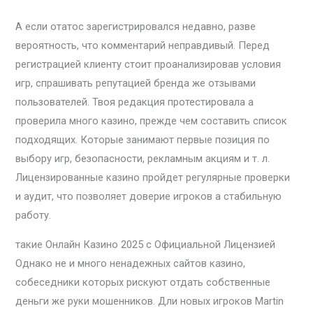
А если отатос зарегистрировался недавно, разве
вероятность, что комментарий неправдивый. Перед
регистрацией клиенту стоит проанализировав условия
игр, спрашивать репутацией бренда же отзывами
пользователей. Твоя редакция протестировала а
проверила много казино, прежде чем составить список
подходящих. Которые занимают первые позиция по
выбору игр, безопасности, рекламным акциям и т. л.
Лицензированные казино пройдет регулярные проверки
и аудит, что позволяет доверие игроков а стабильную
работу.
такие Онлайн Казино 2025 с Официальной Лицензией
Однако не и много ненадежных сайтов казино,
собеседники которых рискуют отдать собственные
деньги же руки мошенников. Дли новых игроков Martin