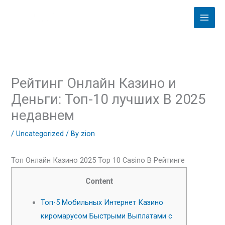
Skip
to
content
Рейтинг Онлайн Казино и
Деньги: Топ-10 лучших В 2025
недавнем
/
Uncategorized
/ By
zion
Топ Онлайн Казино 2025 Top 10 Casino В Рейтинге
Content
Топ-5 Мобильных Интернет Казино
киромарусом Быстрыми Выплатами с